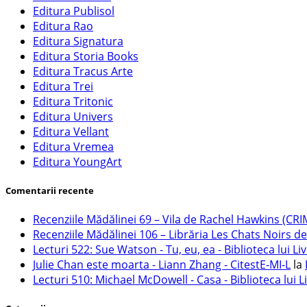
Editura Publisol
Editura Rao
Editura Signatura
Editura Storia Books
Editura Tracus Arte
Editura Trei
Editura Tritonic
Editura Univers
Editura Vellant
Editura Vremea
Editura YoungArt
Comentarii recente
Recenziile Mădălinei 69 – Vila de Rachel Hawkins (CRI
Recenziile Mădălinei 106 – Librăria Les Chats Noirs de
Lecturi 522: Sue Watson - Tu, eu, ea - Biblioteca lui Liv
Julie Chan este moarta - Liann Zhang - CitestE-MI-L
la
Lecturi 510: Michael McDowell - Casa - Biblioteca lui L