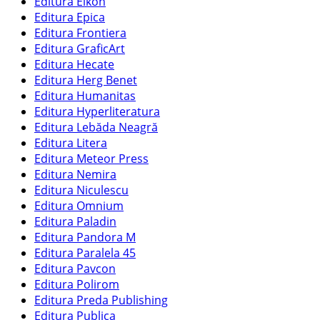
Editura Eikon
Editura Epica
Editura Frontiera
Editura GraficArt
Editura Hecate
Editura Herg Benet
Editura Humanitas
Editura Hyperliteratura
Editura Lebăda Neagră
Editura Litera
Editura Meteor Press
Editura Nemira
Editura Niculescu
Editura Omnium
Editura Paladin
Editura Pandora M
Editura Paralela 45
Editura Pavcon
Editura Polirom
Editura Preda Publishing
Editura Publica