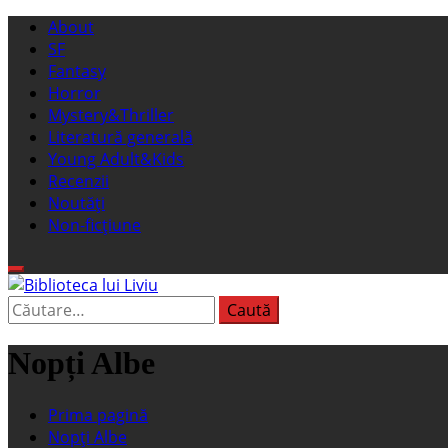
Sari
Meniu
About
la
principal
SF
conținut
Fantasy
Horror
Mystery&Thriller
Literatură generală
Young Adult&Kids
Recenzii
Noutăți
Non-ficțiune
Caută
Biblioteca lui Liviu
Fostul blog FanSF
după:
Nopți Albe
Prima pagină
Nopți Albe