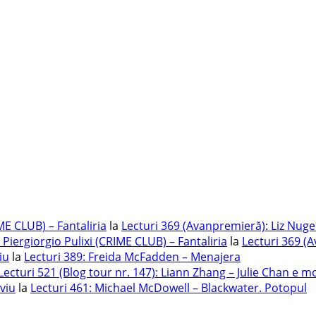
ME CLUB) – Fantaliria
la
Lecturi 369 (Avanpremieră): Liz Nug
 Piergiorgio Pulixi (CRIME CLUB) – Fantaliria
la
Lecturi 369 (
iu
la
Lecturi 389: Freida McFadden – Menajera
Lecturi 521 (Blog tour nr. 147): Liann Zhang – Julie Chan e m
iviu
la
Lecturi 461: Michael McDowell – Blackwater. Potopul