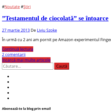
#
Noutate
#
Știri
”Testamentul de ciocolată” se întoarce
27 martie 2013
De
Liviu Szoke
În urmă cu 2 ani am pornit pe Amazon experimentul Fingers
Continuă lectura
2 comentarii
Încarcă mai multe articole
Caută
după:
Abonează-te la blog prin email