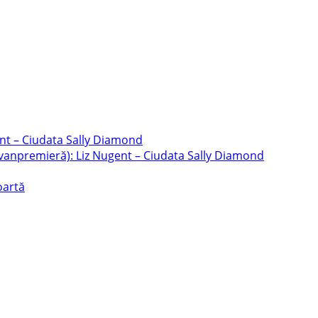
ent – Ciudata Sally Diamond
Avanpremieră): Liz Nugent – Ciudata Sally Diamond
oartă