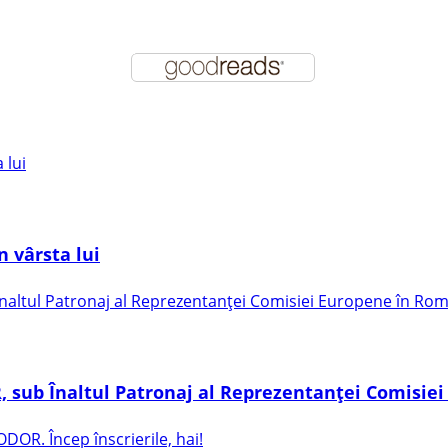
 vârsta lui
sub Înaltul Patronaj al Reprezentanței Comisie