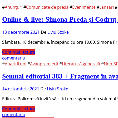
#
Anunțuri
#
Comunicate de presă
#
Evenimente
#
Lansări
#
Online & live: Simona Preda și Codruț 
18 decembrie 2021
De
Liviu Szoke
Sâmbătă, 18 decembrie, începând cu ora 19.00, Simona Preda
Continuă lectura
comentariu
#
Apariții noi
#
Avanpremieră
#
Literatură generală
#
Non-S
Semnal editorial 383 + Fragment în ava
14 octombrie 2021
De
Liviu Szoke
Editura Polirom vă invită să citiți un fragment din volumul 
Continuă lectura
comentariu