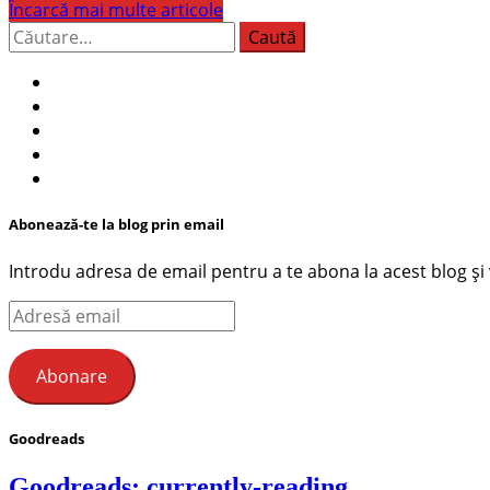
Încarcă mai multe articole
Caută
după:
Abonează-te la blog prin email
Introdu adresa de email pentru a te abona la acest blog și ve
Adresă
email
Abonare
Goodreads
Goodreads: currently-reading