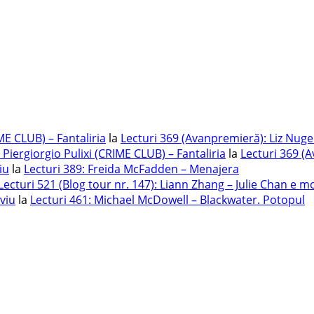
ME CLUB) – Fantaliria
la
Lecturi 369 (Avanpremieră): Liz Nug
 Piergiorgio Pulixi (CRIME CLUB) – Fantaliria
la
Lecturi 369 (
iu
la
Lecturi 389: Freida McFadden – Menajera
Lecturi 521 (Blog tour nr. 147): Liann Zhang – Julie Chan e m
iviu
la
Lecturi 461: Michael McDowell – Blackwater. Potopul