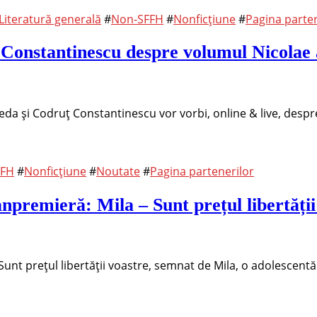
Literatură generală
#
Non-SFFH
#
Nonficțiune
#
Pagina parten
Constantinescu despre volumul Nicolae a
 și Codruț Constantinescu vor vorbi, online & live, despre 
FFH
#
Nonficțiune
#
Noutate
#
Pagina partenerilor
npremieră: Mila – Sunt prețul libertății
Sunt prețul libertății voastre, semnat de Mila, o adolescentă