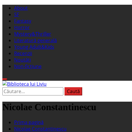
Sari
Meniu
About
la
principal
SF
conținut
Fantasy
Horror
Mystery&Thriller
Literatură generală
Young Adult&Kids
Recenzii
Noutăți
Non-ficțiune
Caută
Biblioteca lui Liviu
Fostul blog FanSF
după:
Nicolae Constantinescu
Prima pagină
Nicolae Constantinescu