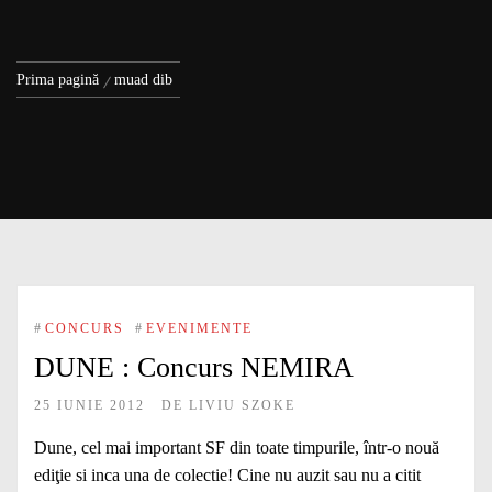
Prima pagină
muad dib
#
CONCURS
#
EVENIMENTE
DUNE : Concurs NEMIRA
25 IUNIE 2012
DE
LIVIU SZOKE
Dune, cel mai important SF din toate timpurile, într-o nouă
ediţie si inca una de colectie! Cine nu auzit sau nu a citit