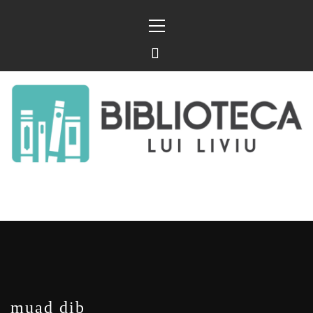
Sari
Meniu
la
principal
conținut
BIBLIOTECA LUI
FOSTUL BLOG FANSF
LIVIU
muad dib