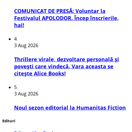
COMUNICAT DE PRESĂ: Voluntar la
Festivalul APOLODOR. Încep înscrierile,
hai!
4
3 Aug 2026
Thrillere virale, dezvoltare personală și
povești care vindecă. Vara aceasta se
citește Alice Books!
5
3 Aug 2026
​Noul sezon editorial la Humanitas Fiction
Edituri