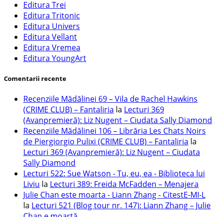
Editura Trei
Editura Tritonic
Editura Univers
Editura Vellant
Editura Vremea
Editura YoungArt
Comentarii recente
Recenziile Mădălinei 69 – Vila de Rachel Hawkins
(CRIME CLUB) – Fantaliria
la
Lecturi 369
(Avanpremieră): Liz Nugent – Ciudata Sally Diamond
Recenziile Mădălinei 106 – Librăria Les Chats Noirs
de Piergiorgio Pulixi (CRIME CLUB) – Fantaliria
la
Lecturi 369 (Avanpremieră): Liz Nugent – Ciudata
Sally Diamond
Lecturi 522: Sue Watson - Tu, eu, ea - Biblioteca lui
Liviu
la
Lecturi 389: Freida McFadden – Menajera
Julie Chan este moarta - Liann Zhang - CitestE-MI-L
la
Lecturi 521 (Blog tour nr. 147): Liann Zhang – Julie
Chan e moartă