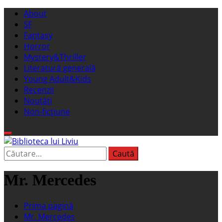
Sari
Meniu
About
la
principal
SF
conținut
Fantasy
Horror
Mystery&Thriller
Literatură generală
Young Adult&Kids
Recenzii
Noutăți
Non-ficțiune
Caută
Biblioteca lui Liviu
Fostul blog FanSF
după:
Mr. Mercedes
Prima pagină
Mr. Mercedes