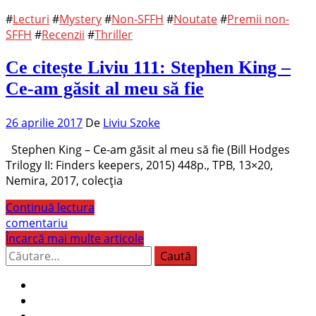
#
Lecturi
#
Mystery
#
Non-SFFH
#
Noutate
#
Premii non-
SFFH
#
Recenzii
#
Thriller
Ce citește Liviu 111: Stephen King –
Ce-am găsit al meu să fie
26 aprilie 2017
De
Liviu Szoke
Stephen King – Ce-am găsit al meu să fie (Bill Hodges
Trilogy II: Finders keepers, 2015) 448p., TPB, 13×20,
Nemira, 2017, colecția
Continuă lectura
comentariu
Încarcă mai multe articole
Caută
după: