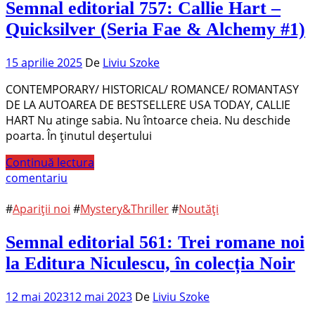
Semnal editorial 757: Callie Hart –
Quicksilver (Seria Fae & Alchemy #1)
15 aprilie 2025
De
Liviu Szoke
CONTEMPORARY/ HISTORICAL/ ROMANCE/ ROMANTASY
DE LA AUTOAREA DE BESTSELLERE USA TODAY, CALLIE
HART Nu atinge sabia. Nu întoarce cheia. Nu deschide
poarta. În ținutul deșertului
Continuă lectura
comentariu
#
Apariții noi
#
Mystery&Thriller
#
Noutăți
Semnal editorial 561: Trei romane noi
la Editura Niculescu, în colecția Noir
12 mai 2023
12 mai 2023
De
Liviu Szoke