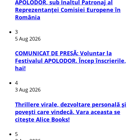
APOLODOR, sub Înaltul Patronaj al
Reprezentanței Comisiei Europene în
România
3
5 Aug 2026
COMUNICAT DE PRESĂ: Voluntar la
Festivalul APOLODOR. Încep înscrierile,
hai!
4
3 Aug 2026
Thrillere virale, dezvoltare personală și
povești care vindecă. Vara aceasta se
citește Alice Books!
5