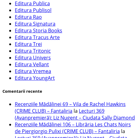
Editura Publica
Editura Publisol
Editura Rao
Editura Signatura
Editura Storia Books
Editura Tracus Arte
Editura Trei
Editura Tritonic
Editura Univers
Editura Vellant
Editura Vremea
Editura YoungArt
Comentarii recente
Recenziile Mădălinei 69 – Vila de Rachel Hawkins
(CRIME CLUB) – Fantaliria
la
Lecturi 369
(Avanpremieră): Liz Nugent – Ciudata Sally Diamond
Recenziile Mădălinei 106 – Librăria Les Chats Noirs
de Piergiorgio Pulixi (CRIME CLUB) – Fantaliria
la
Lecturi 369 (Avanpremieră): Liz Nugent – Ciudata