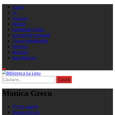
Sari
Meniu
About
la
principal
SF
conținut
Fantasy
Horror
Mystery&Thriller
Literatură generală
Young Adult&Kids
Recenzii
Noutăți
Non-ficțiune
Caută
Biblioteca lui Liviu
Fostul blog FanSF
după:
Monica Grecu
Prima pagină
Monica Grecu