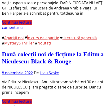
Veți suspecta toate personajele. DAR NICIODATĂ NU VEȚI
GHICI sfârșitul. Traducere de Andreea Vrabie Viața lui
Ben Harper s-a schimbat pentru totdeauna în
Continuă lectura
comentariu
#
Apariții noi
#
În curs de apariție
#
Literatură generală
#
Mystery&Thriller
#
Noutăți
Două colecții noi de ficțiune la Editura
Niculescu: Black & Rouge
8 noiembrie 2022
De
Liviu Szoke
Via Editura Niculescu: Anul viitor vom sărbători 30 de ani
de NICULESCU și am pregătit o serie de surprize. Dar cu
prima începem
Continuă lectura