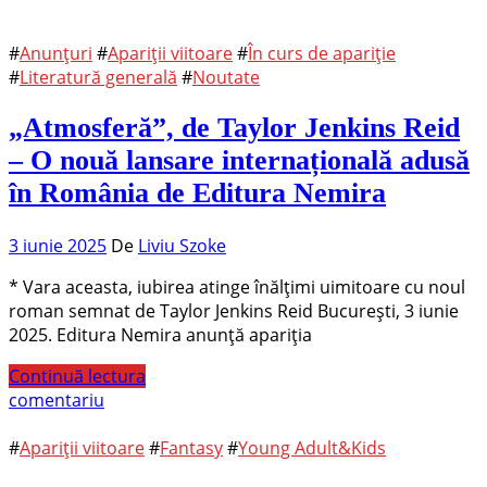
#
Anunțuri
#
Apariții viitoare
#
În curs de apariție
#
Literatură generală
#
Noutate
„Atmosferă”, de Taylor Jenkins Reid
– O nouă lansare internațională adusă
în România de Editura Nemira
3 iunie 2025
De
Liviu Szoke
* Vara aceasta, iubirea atinge înălțimi uimitoare cu noul
roman semnat de Taylor Jenkins Reid București, 3 iunie
2025. Editura Nemira anunță apariția
Continuă lectura
comentariu
#
Apariții viitoare
#
Fantasy
#
Young Adult&Kids