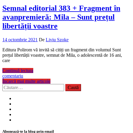
Semnal editorial 383 + Fragment în
avanpremieră: Mila – Sunt prețul
libertății voastre
14 octombrie 2021
De
Liviu Szoke
Editura Polirom vă invită să citiți un fragment din volumul Sunt
prețul libertății voastre, semnat de Mila, o adolescentă de 16 ani,
care
Continuă lectura
comentariu
Încarcă mai multe articole
Caută
după:
Abonează-te la blog prin email