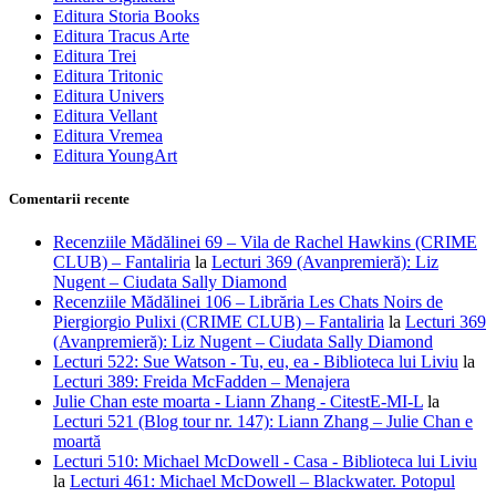
Editura Storia Books
Editura Tracus Arte
Editura Trei
Editura Tritonic
Editura Univers
Editura Vellant
Editura Vremea
Editura YoungArt
Comentarii recente
Recenziile Mădălinei 69 – Vila de Rachel Hawkins (CRIME
CLUB) – Fantaliria
la
Lecturi 369 (Avanpremieră): Liz
Nugent – Ciudata Sally Diamond
Recenziile Mădălinei 106 – Librăria Les Chats Noirs de
Piergiorgio Pulixi (CRIME CLUB) – Fantaliria
la
Lecturi 369
(Avanpremieră): Liz Nugent – Ciudata Sally Diamond
Lecturi 522: Sue Watson - Tu, eu, ea - Biblioteca lui Liviu
la
Lecturi 389: Freida McFadden – Menajera
Julie Chan este moarta - Liann Zhang - CitestE-MI-L
la
Lecturi 521 (Blog tour nr. 147): Liann Zhang – Julie Chan e
moartă
Lecturi 510: Michael McDowell - Casa - Biblioteca lui Liviu
la
Lecturi 461: Michael McDowell – Blackwater. Potopul