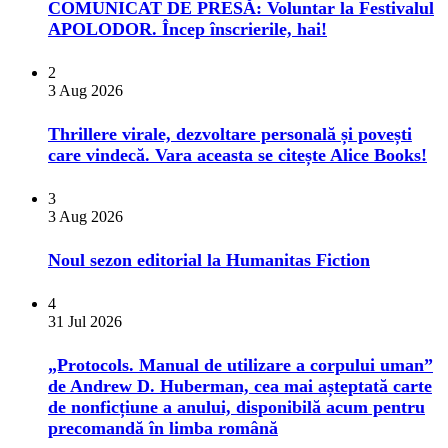
COMUNICAT DE PRESĂ: Voluntar la Festivalul
APOLODOR. Încep înscrierile, hai!
2
3 Aug 2026
Thrillere virale, dezvoltare personală și povești
care vindecă. Vara aceasta se citește Alice Books!
3
3 Aug 2026
​Noul sezon editorial la Humanitas Fiction
4
31 Jul 2026
„Protocols. Manual de utilizare a corpului uman”
de Andrew D. Huberman, cea mai așteptată carte
de nonficțiune a anului, disponibilă acum pentru
precomandă în limba română