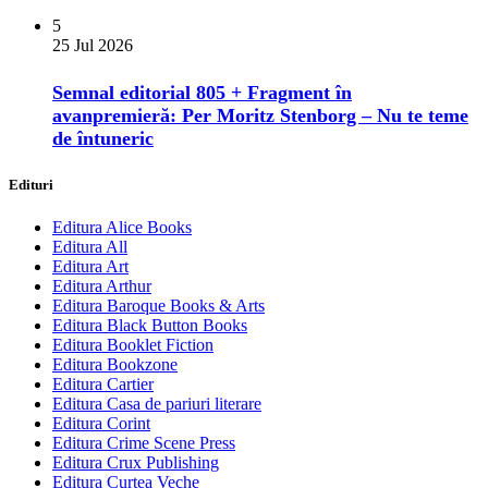
5
25 Jul 2026
Semnal editorial 805 + Fragment în
avanpremieră: Per Moritz Stenborg – Nu te teme
de întuneric
Edituri
Editura Alice Books
Editura All
Editura Art
Editura Arthur
Editura Baroque Books & Arts
Editura Black Button Books
Editura Booklet Fiction
Editura Bookzone
Editura Cartier
Editura Casa de pariuri literare
Editura Corint
Editura Crime Scene Press
Editura Crux Publishing
Editura Curtea Veche