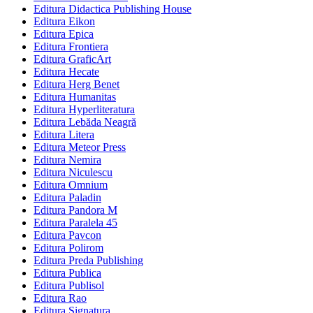
Editura Didactica Publishing House
Editura Eikon
Editura Epica
Editura Frontiera
Editura GraficArt
Editura Hecate
Editura Herg Benet
Editura Humanitas
Editura Hyperliteratura
Editura Lebăda Neagră
Editura Litera
Editura Meteor Press
Editura Nemira
Editura Niculescu
Editura Omnium
Editura Paladin
Editura Pandora M
Editura Paralela 45
Editura Pavcon
Editura Polirom
Editura Preda Publishing
Editura Publica
Editura Publisol
Editura Rao
Editura Signatura