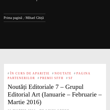
Prima pagină
Mihael Ghiță
#
ÎN CURS DE APARIȚIE
#
NOUTATE
#
PAGINA
PARTENERILOR
#
PREMII SFFH
#
SF
Noutăți Editoriale 7 – Grupul
Editorial Art (Ianuarie – Februarie –
Martie 2016)