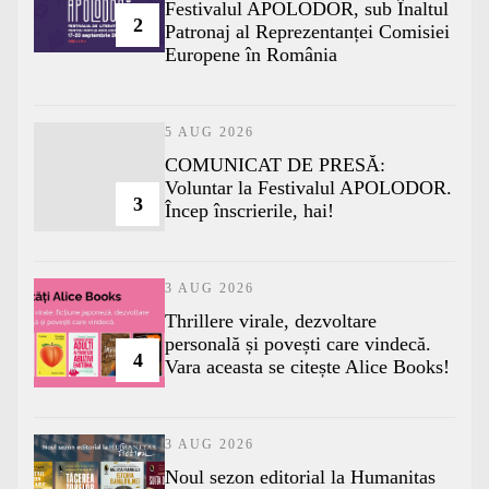
Festivalul APOLODOR, sub Înaltul
2
Patronaj al Reprezentanței Comisiei
Europene în România
5 AUG 2026
COMUNICAT DE PRESĂ:
Voluntar la Festivalul APOLODOR.
3
Încep înscrierile, hai!
3 AUG 2026
Thrillere virale, dezvoltare
personală și povești care vindecă.
4
Vara aceasta se citește Alice Books!
3 AUG 2026
​Noul sezon editorial la Humanitas