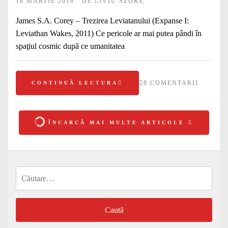
16 MARTIE 2016
DE
LIVIU SZOKE
James S.A. Corey – Trezirea Leviatanului (Expanse I:
Leviathan Wakes, 2011) Ce pericole ar mai putea pândi în
spaţiul cosmic după ce umanitatea
8 COMENTARII
CONTINUĂ LECTURA
ÎNCARCĂ MAI MULTE ARTICOLE
Caută
după: