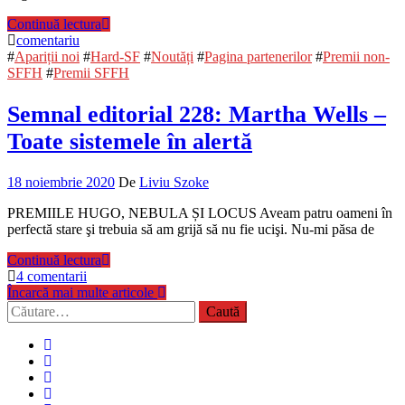
Continuă lectura
comentariu
#
Apariții noi
#
Hard-SF
#
Noutăți
#
Pagina partenerilor
#
Premii non-
SFFH
#
Premii SFFH
Semnal editorial 228: Martha Wells –
Toate sistemele în alertă
18 noiembrie 2020
De
Liviu Szoke
PREMIILE HUGO, NEBULA ȘI LOCUS Aveam patru oameni în
perfectă stare şi trebuia să am grijă să nu fie ucişi. Nu-mi păsa de
Continuă lectura
4 comentarii
Încarcă mai multe articole
Caută
după: