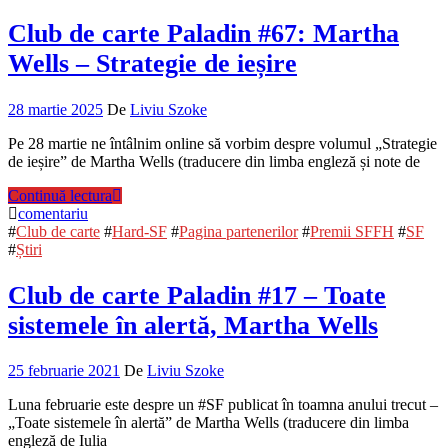
Club de carte Paladin #67: Martha
Wells – Strategie de ieșire
28 martie 2025
De
Liviu Szoke
Pe 28 martie ne întâlnim online să vorbim despre volumul „Strategie
de ieșire” de Martha Wells (traducere din limba engleză și note de
Continuă lectura
comentariu
#
Club de carte
#
Hard-SF
#
Pagina partenerilor
#
Premii SFFH
#
SF
#
Știri
Club de carte Paladin #17 – Toate
sistemele în alertă, Martha Wells
25 februarie 2021
De
Liviu Szoke
Luna februarie este despre un #SF publicat în toamna anului trecut –
„Toate sistemele în alertă” de Martha Wells (traducere din limba
engleză de Iulia