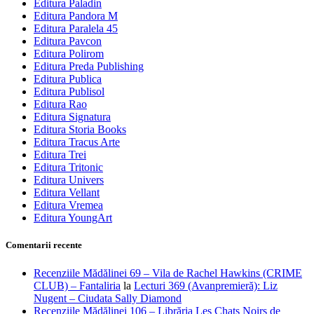
Editura Paladin
Editura Pandora M
Editura Paralela 45
Editura Pavcon
Editura Polirom
Editura Preda Publishing
Editura Publica
Editura Publisol
Editura Rao
Editura Signatura
Editura Storia Books
Editura Tracus Arte
Editura Trei
Editura Tritonic
Editura Univers
Editura Vellant
Editura Vremea
Editura YoungArt
Comentarii recente
Recenziile Mădălinei 69 – Vila de Rachel Hawkins (CRIME
CLUB) – Fantaliria
la
Lecturi 369 (Avanpremieră): Liz
Nugent – Ciudata Sally Diamond
Recenziile Mădălinei 106 – Librăria Les Chats Noirs de