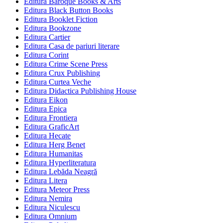
Editura Baroque Books & Arts
Editura Black Button Books
Editura Booklet Fiction
Editura Bookzone
Editura Cartier
Editura Casa de pariuri literare
Editura Corint
Editura Crime Scene Press
Editura Crux Publishing
Editura Curtea Veche
Editura Didactica Publishing House
Editura Eikon
Editura Epica
Editura Frontiera
Editura GraficArt
Editura Hecate
Editura Herg Benet
Editura Humanitas
Editura Hyperliteratura
Editura Lebăda Neagră
Editura Litera
Editura Meteor Press
Editura Nemira
Editura Niculescu
Editura Omnium