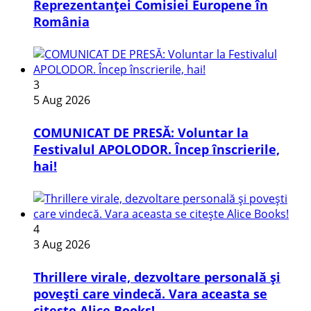
Reprezentanței Comisiei Europene în
România
3
5 Aug 2026
COMUNICAT DE PRESĂ: Voluntar la
Festivalul APOLODOR. Încep înscrierile,
hai!
4
3 Aug 2026
Thrillere virale, dezvoltare personală și
povești care vindecă. Vara aceasta se
citește Alice Books!