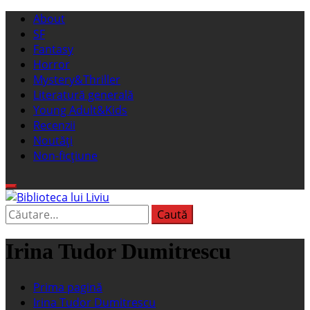
Sari
Meniu
About
la
principal
SF
conținut
Fantasy
Horror
Mystery&Thriller
Literatură generală
Young Adult&Kids
Recenzii
Noutăți
Non-ficțiune
Caută
Biblioteca lui Liviu
Fostul blog FanSF
după:
Irina Tudor Dumitrescu
Prima pagină
Irina Tudor Dumitrescu