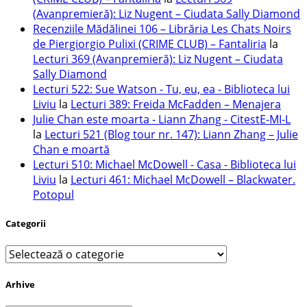
(Avanpremieră): Liz Nugent – Ciudata Sally Diamond
Recenziile Mădălinei 106 – Librăria Les Chats Noirs
de Piergiorgio Pulixi (CRIME CLUB) – Fantaliria
la
Lecturi 369 (Avanpremieră): Liz Nugent – Ciudata
Sally Diamond
Lecturi 522: Sue Watson - Tu, eu, ea - Biblioteca lui
Liviu
la
Lecturi 389: Freida McFadden – Menajera
Julie Chan este moarta - Liann Zhang - CitestE-MI-L
la
Lecturi 521 (Blog tour nr. 147): Liann Zhang – Julie
Chan e moartă
Lecturi 510: Michael McDowell - Casa - Biblioteca lui
Liviu
la
Lecturi 461: Michael McDowell – Blackwater.
Potopul
Categorii
Categorii
Arhive