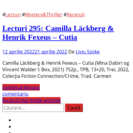
#
Lecturi
#
Mystery&Thriller
#
Recenzii
Lecturi 295: Camilla Läckberg &
Henrik Fexeus – Cutia
12 aprilie 2022
21 aprilie 2022
De
Liviu Szoke
Camilla Läckberg & Henrik Fexeus – Cutia (Mina Dabiri og
Vincent Walder I: Box, 2021) 752p., TPB, 13×20, Trei, 2022,
Colecția Fiction Connection/Crime, Trad. Carmen
Continuă lectura
comentariu
Încarcă mai multe articole
Caută
după: