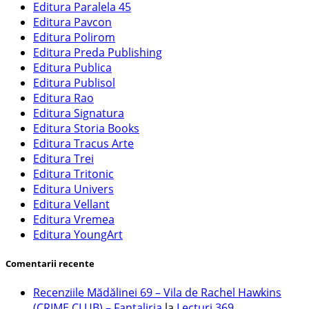
Editura Paralela 45
Editura Pavcon
Editura Polirom
Editura Preda Publishing
Editura Publica
Editura Publisol
Editura Rao
Editura Signatura
Editura Storia Books
Editura Tracus Arte
Editura Trei
Editura Tritonic
Editura Univers
Editura Vellant
Editura Vremea
Editura YoungArt
Comentarii recente
Recenziile Mădălinei 69 – Vila de Rachel Hawkins
(CRIME CLUB) – Fantaliria
la
Lecturi 369