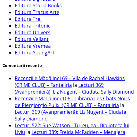
Editura Storia Books
Editura Tracus Arte
Editura Trei
Editura Tritonic
Editura Univers
Editura Vellant
Editura Vremea
Editura YoungArt
Comentarii recente
Recenziile Mădălinei 69 – Vila de Rachel Hawkins
(CRIME CLUB) – Fantaliria
la
Lecturi 369
(Avanpremieră): Liz Nugent – Ciudata Sally Diamond
Recenziile Mădălinei 106 – Librăria Les Chats Noirs
de Piergiorgio Pulixi (CRIME CLUB) – Fantaliria
la
Lecturi 369 (Avanpremieră): Liz Nugent – Ciudata
Sally Diamond
Lecturi 522: Sue Watson - Tu, eu, ea - Biblioteca lui
Liviu
la
Lecturi 389: Freida McFadden – Menajera