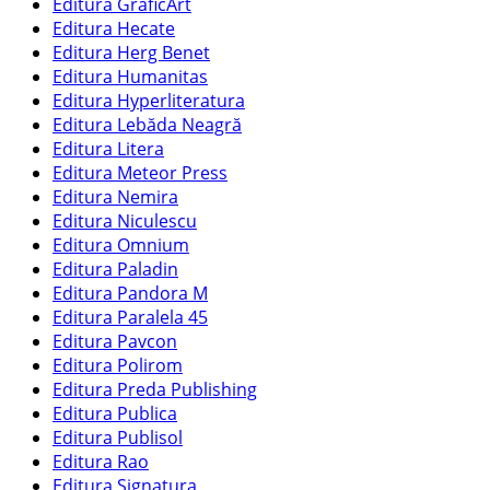
Editura GraficArt
Editura Hecate
Editura Herg Benet
Editura Humanitas
Editura Hyperliteratura
Editura Lebăda Neagră
Editura Litera
Editura Meteor Press
Editura Nemira
Editura Niculescu
Editura Omnium
Editura Paladin
Editura Pandora M
Editura Paralela 45
Editura Pavcon
Editura Polirom
Editura Preda Publishing
Editura Publica
Editura Publisol
Editura Rao
Editura Signatura