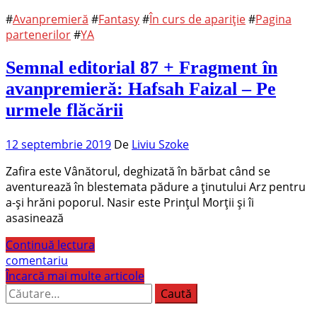
#
Avanpremieră
#
Fantasy
#
În curs de apariție
#
Pagina
partenerilor
#
YA
Semnal editorial 87 + Fragment în
avanpremieră: Hafsah Faizal – Pe
urmele flăcării
12 septembrie 2019
De
Liviu Szoke
Zafira este Vânătorul, deghizată în bărbat când se
aventurează în blestemata pădure a ținutului Arz pentru
a-și hrăni poporul. Nasir este Prințul Morții și îi
asasinează
Continuă lectura
comentariu
Încarcă mai multe articole
Caută
după: