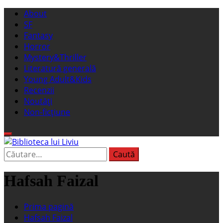
Sari
Meniu
About
la
principal
SF
conținut
Fantasy
Horror
Mystery&Thriller
Literatură generală
Young Adult&Kids
Recenzii
Noutăți
Non-ficțiune
Caută
Biblioteca lui Liviu
Fostul blog FanSF
după:
Hafsah Faizal
Prima pagină
Hafsah Faizal