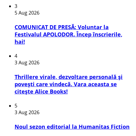
3
5 Aug 2026
COMUNICAT DE PRESĂ: Voluntar la
Festivalul APOLODOR. Încep înscrierile,
hai!
4
3 Aug 2026
Thrillere virale, dezvoltare personală și
povești care vindecă. Vara aceasta se
citește Alice Books!
5
3 Aug 2026
​Noul sezon editorial la Humanitas Fiction