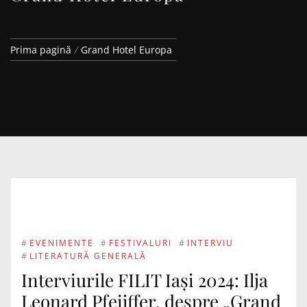
Prima pagină
Grand Hotel Europa
#
EVENIMENTE
#
FESTIVALURI
#
INTERVIU
#
LITERATURĂ GENERALĂ
Interviurile FILIT Iași 2024: Ilja
Leonard Pfeijffer, despre „Grand