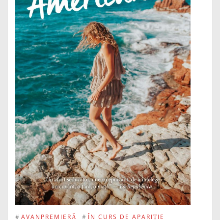
#
AVANPREMIERĂ
#
ÎN CURS DE APARIȚIE