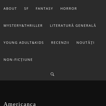
Sari
la
ABOUT
SF
FANTASY
HORROR
conținut
MYSTERY&THRILLER
LITERATURĂ GENERALĂ
YOUNG ADULT&KIDS
RECENZII
NOUTĂȚI
NON-FICȚIUNE
BIBLIOTECA LUI
FOSTUL BLOG FANSF
LIVIU
Americanca