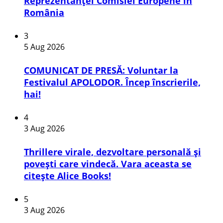
Reprezentanței Comisiei Europene în
România
3
5 Aug 2026
COMUNICAT DE PRESĂ: Voluntar la
Festivalul APOLODOR. Încep înscrierile,
hai!
4
3 Aug 2026
Thrillere virale, dezvoltare personală și
povești care vindecă. Vara aceasta se
citește Alice Books!
5
3 Aug 2026