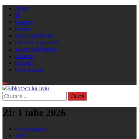
Sari
Meniu
About
la
principal
SF
conținut
Fantasy
Horror
Mystery&Thriller
Literatură generală
Young Adult&Kids
Recenzii
Noutăți
Non-ficțiune
Caută
Biblioteca lui Liviu
Fostul blog FanSF
după:
Zi:
1 iulie 2026
Prima pagină
2026