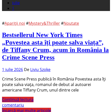
iulie
1
#
Apariții noi
#
Mystery&Thriller
#
Noutate
Bestsellerul New York Times
„Povestea asta îți poate salva viața”,
de Tiffany Crum, acum în România la
Crime Scene Press
1 iulie 2026
De
Liviu Szoke
Crime Scene Press publică în România Povestea asta îți
poate salva viața, romanul de debut al autoarei
americane Tiffany Crum, unul dintre cele
Continuă lectura
comentariu
Încarcă mai multe articole