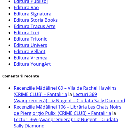
Editura Publisol
Editura Rao
Editura Signatura
Editura Storia Books
Editura Tracus Arte
Editura Trei
Editura Tritonic
Editura Univers
Editura Vellant
Editura Vremea
Editura YoungArt
Comentarii recente
Recenziile Mădălinei 69 – Vila de Rachel Hawkins
(CRIME CLUB) – Fantaliria
la
Lecturi 369
(Avanpremieră): Liz Nugent – Ciudata Sally Diamond
Recenziile Mădălinei 106 – Librăria Les Chats Noirs
de Piergiorgio Pulixi (CRIME CLUB) – Fantaliria
la
Lecturi 369 (Avanpremieră): Liz Nugent – Ciudata
Sally Diamond