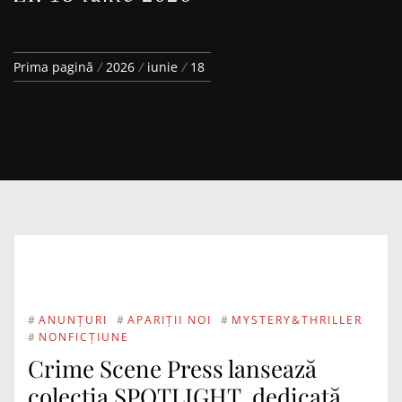
Prima pagină
2026
iunie
18
#
ANUNȚURI
#
APARIȚII NOI
#
MYSTERY&THRILLER
#
NONFICȚIUNE
Crime Scene Press lansează
colecția SPOTLIGHT, dedicată