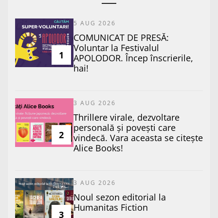
5 AUG 2026
COMUNICAT DE PRESĂ:
Voluntar la Festivalul
1
APOLODOR. Încep înscrierile,
hai!
3 AUG 2026
Thrillere virale, dezvoltare
personală și povești care
2
vindecă. Vara aceasta se citește
Alice Books!
3 AUG 2026
​Noul sezon editorial la
Humanitas Fiction
3