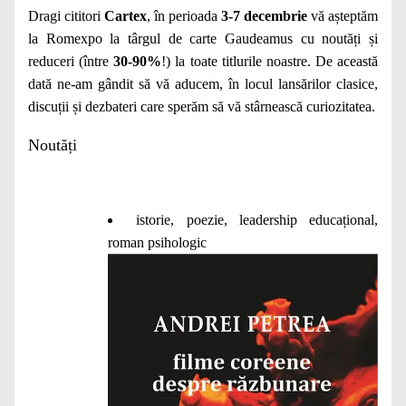
Dragi cititori
Cartex
, în perioada
3-7 decembrie
vă așteptăm
la Romexpo la târgul de carte Gaudeamus cu noutăți și
reduceri (între
30-90%
!) la toate titlurile noastre. De această
dată ne-am gândit să vă aducem, în locul lansărilor clasice,
discuții și dezbateri care sperăm să vă stârnească curiozitatea.
Noutăți
istorie, poezie, leadership educațional,
roman psihologic