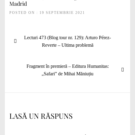
Madrid
POSTED ON : 19 SEPTEMBRIE 2021
Navigare
Articolul
Lecturi 473 (Blog tour nr. 129): Arturo Pérez-
în
anterior:
Reverte – Ultima problemă
articole
Articolul
Fragment în premieră – Editura Humanitas:
următor:
„Safari” de Mihai Măniuțiu
LASĂ UN RĂSPUNS