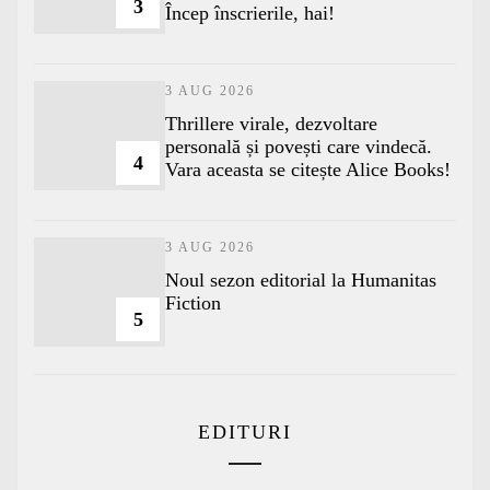
3
Încep înscrierile, hai!
3 AUG 2026
Thrillere virale, dezvoltare
personală și povești care vindecă.
4
Vara aceasta se citește Alice Books!
3 AUG 2026
​Noul sezon editorial la Humanitas
Fiction
5
EDITURI