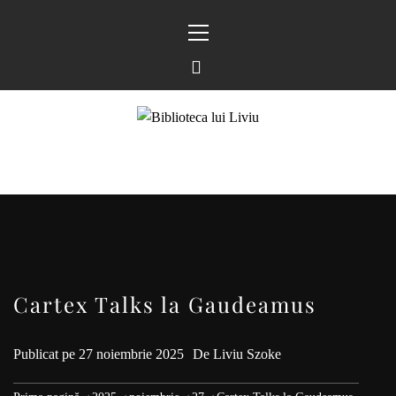
Sari
Meniu
la
principal
conținut
BIBLIOTECA LUI
FOSTUL BLOG FANSF
LIVIU
Cartex Talks la Gaudeamus
Publicat pe
27 noiembrie 2025
De
Liviu Szoke