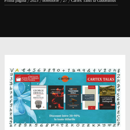
Prima pagină
2025
noiembrie
27
Cartex Talks la Gaudeamus