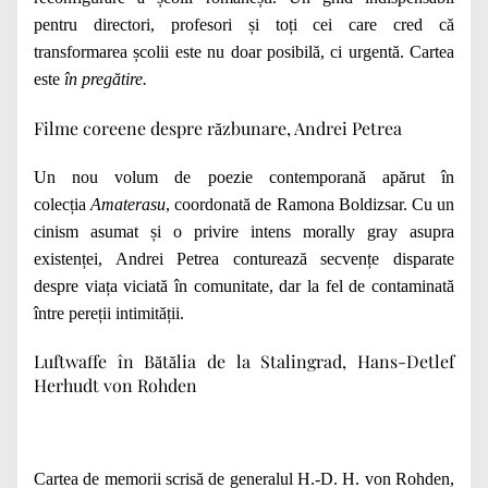
pentru directori, profesori și toți cei care cred că
transformarea școlii este nu doar posibilă, ci urgentă. Cartea
este
în pregătire.
Filme coreene despre răzbunare, Andrei Petrea
Un nou volum de poezie contemporană apărut în
colecția
Amaterasu
, coordonată de Ramona Boldizsar. Cu un
cinism asumat și o privire intens morally gray asupra
existenței, Andrei Petrea conturează secvențe disparate
despre viața viciată în comunitate, dar la fel de contaminată
între pereții intimității.
Luftwaffe în Bătălia de la Stalingrad, Hans-Detlef
Herhudt von Rohden
Cartea de memorii scrisă de generalul H.-D. H. von Rohden,