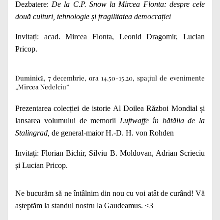
Dezbatere:
De la C.P. Snow la Mircea Flonta: despre cele
două culturi, tehnologie și fragilitatea democrației
Invitați: acad. Mircea Flonta, Leonid Dragomir, Lucian
Pricop.
Duminică, 7 decembrie, ora 14.50-15.20, spațiul de evenimente
„Mircea Nedelciu”
Prezentarea colecției de istorie Al Doilea Război Mondial și
lansarea volumului de memorii
Luftwaffe în bătălia de la
Stalingrad,
de general-maior H.-D. H. von Rohden
Invitați: Florian Bichir, Silviu B. Moldovan, Adrian Scrieciu
și Lucian Pricop.
Ne bucurăm să ne întâlnim din nou cu voi atât de curând! Vă
așteptăm la standul nostru la Gaudeamus. <3