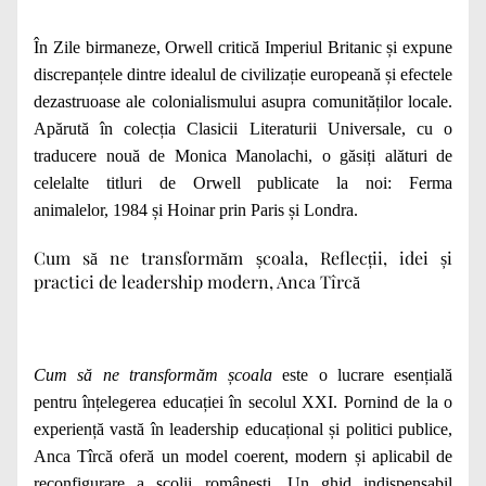
În Zile birmaneze, Orwell critică Imperiul Britanic și expune
discrepanțele dintre idealul de civilizație europeană și efectele
dezastruoase ale colonialismului asupra comunităților locale.
Apărută în colecția Clasicii Literaturii Universale, cu o
traducere nouă de Monica Manolachi, o găsiți alături de
celelalte titluri de Orwell publicate la noi:
Ferma
animalelor
,
1984
și
Hoinar prin Paris și Londra
.
Cum să ne transformăm școala, Reflecții, idei și
practici de leadership modern, Anca Tîrcă
Cum să ne transformăm școala
este o lucrare esențială
pentru înțelegerea educației în secolul XXI. Pornind de la o
experiență vastă în leadership educațional și politici publice,
Anca Tîrcă oferă un model coerent, modern și aplicabil de
reconfigurare a școlii românești. Un ghid indispensabil