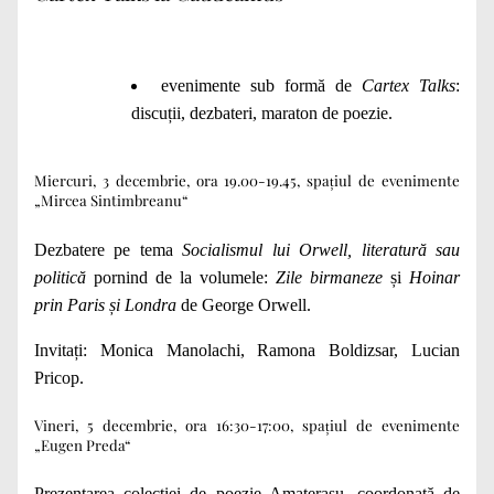
evenimente sub formă de
Cartex Talks
:
discuții, dezbateri, maraton de poezie.
Miercuri, 3 decembrie, ora 19.00-19.45, spațiul de evenimente
„Mircea Sintimbreanu“
Dezbatere pe tema
Socialismul lui Orwell, literatură sau
politică
pornind de la volumele:
Zile birmaneze
și
Hoinar
prin Paris și Londra
de George Orwell.
Invitați: Monica Manolachi, Ramona Boldizsar, Lucian
Pricop.
Vineri, 5 decembrie, ora 16:30-17:00, spațiul de evenimente
„Eugen Preda“
Prezentarea colecției de poezie Amaterasu, coordonată de