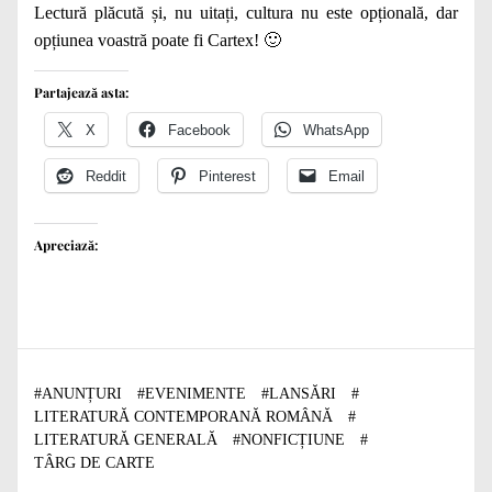
Lectură plăcută și, nu uitați, cultura nu este opțională, dar
opțiunea voastră poate fi Cartex! 🙂
Partajează asta:
X
Facebook
WhatsApp
Reddit
Pinterest
Email
Apreciază:
#
ANUNȚURI
#
EVENIMENTE
#
LANSĂRI
#
LITERATURĂ CONTEMPORANĂ ROMÂNĂ
#
LITERATURĂ GENERALĂ
#
NONFICȚIUNE
#
TÂRG DE CARTE