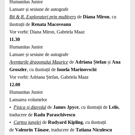
Humanitas Junior
Lansare și sesiune de autografe
Bit & R. Exploratori prin multivers
de
Diana Miron
, cu
ilustrații de
Renata Macoveanu
Vor vorbi: Diana Miron, Gabriela Maaz
11.30
Humanitas Junior
Lansare și sesiune de autografe
Aventurile dragonului Maurice
de
Adriana Ștefan
și
Ana
Groszler
, cu ilustrații de
Ionela Marinovschi
Vor vorbi: Adriana Ștefan, Gabriela Maaz
12.00
Humanitas Junior
Lansarea volumelor
•
Pisica și diavolul
de
James Jpyce
, cu ilustrații de
Lelis
,
traducere de
Radu Paraschivescu
•
Cartea junglei
de
Rudyard Kipling
, cu ilustrații
de
Valenrin Tănase
, traducere de
Tatiana Niculescu