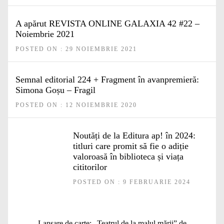
A apărut REVISTA ONLINE GALAXIA 42 #22 –
Noiembrie 2021
POSTED ON : 29 NOIEMBRIE 2021
Semnal editorial 224 + Fragment în avanpremieră:
Simona Goșu – Fragil
POSTED ON : 12 NOIEMBRIE 2020
Noutăți de la Editura ap! în 2024:
titluri care promit să fie o adiție
valoroasă în biblioteca și viața
cititorilor
POSTED ON : 9 FEBRUARIE 2024
Navigare
Articolul
Lansare de carte: „Teatrul de la malul mării” de