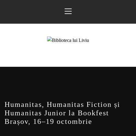
Sari
Meniu
la
principal
conținut
BIBLIOTECA LUI
FOSTUL BLOG FANSF
LIVIU
Humanitas, Humanitas Fiction și
Humanitas Junior la Bookfest
Brașov, 16–19 octombrie