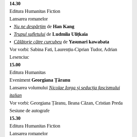
14.30
Editura Humanitas Fiction
Lansarea romanelor
•
Nu ne despărțim
de
Han Kang
•
Trupul sufletului
de
Ludmila Ulițkaia
•
Călătorie către curcubeu
de
Yasunari kawabata
Vor vorbi: Sabina Fati, Laurențiu-Ciprian Tudor, Adrian
Lesenciuc
15.00
Editura Humanitas
Eveniment
Georgiana Țăranu
Lansarea volumului
Nicolae Iorga și seducția fascismului
italian
Vor vorbi: Georgiana Țăranu, Ileana Căzan, Cristian Preda
Sesiune de autografe
15.30
Editura Humanitas Fiction
Lansarea romanelor