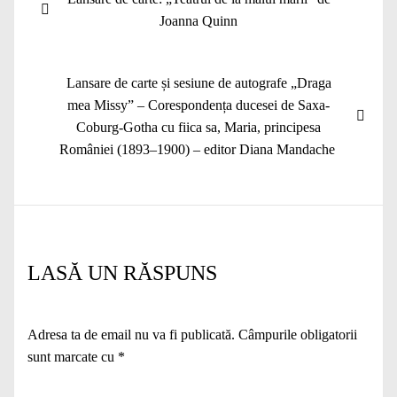
în
anterior:
Joanna Quinn
articole
Articolul
Lansare de carte și sesiune de autografe „Draga
următor:
mea Missy” – Corespondența ducesei de Saxa-
Coburg-Gotha cu fiica sa, Maria, principesa
României (1893–1900) – editor Diana Mandache
LASĂ UN RĂSPUNS
Adresa ta de email nu va fi publicată.
Câmpurile obligatorii
sunt marcate cu
*