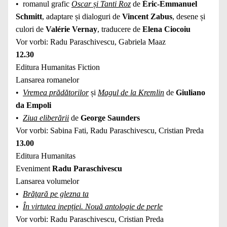
• romanul grafic
Oscar și Tanti Roz
de
Éric-Emmanuel
Schmitt
, adaptare și dialoguri de
Vincent Zabus
, desene și
culori de
Valérie Vernay
, traducere de
Elena Ciocoiu
Vor vorbi: Radu Paraschivescu, Gabriela Maaz
12.30
Editura Humanitas Fiction
Lansarea romanelor
•
Vremea prădătorilor
și
Magul de la Kremlin
de
Giuliano
da Empoli
•
Ziua eliberării
de
George Saunders
Vor vorbi: Sabina Fati, Radu Paraschivescu, Cristian Preda
13.00
Editura Humanitas
Eveniment
Radu Paraschivescu
Lansarea volumelor
•
Brăţară pe glezna ta
•
În virtutea inepției. Nouă antologie de perle
Vor vorbi: Radu Paraschivescu, Cristian Preda