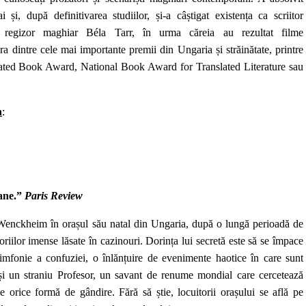
și, după definitivarea studiilor, și-a câștigat existența ca scriitor
l regizor maghiar Béla Tarr, în urma căreia au rezultat filme
ra dintre cele mai importante premii din Ungaria și străinătate, printre
lated Book Award, National Book Award for Translated Literature sau
n
:
rane.”
Paris Review
a Wenckheim în orașul său natal din Ungaria, după o lungă perioadă de
riilor imense lăsate în cazinouri. Dorința lui secretă este să se împace
imfonie a confuziei, o înlănțuire de evenimente haotice în care sunt
r și un straniu Profesor, un savant de renume mondial care cercetează
 orice formă de gândire. Fără să știe, locuitorii orașului se află pe