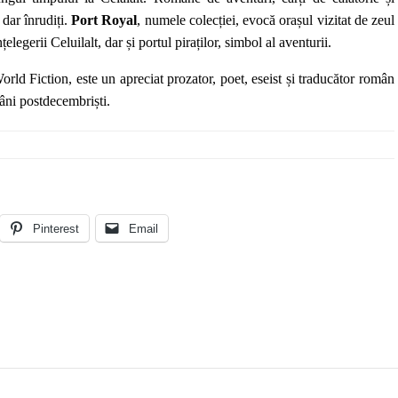
 dar înrudiți.
Port Royal
, numele colecției, evocă orașul vizitat de zeul
legerii Celuilalt, dar și portul piraților, simbol al aventurii.
World Fiction, este un apreciat prozator, poet, eseist și traducător român
âni postdecembriști.
Pinterest
Email