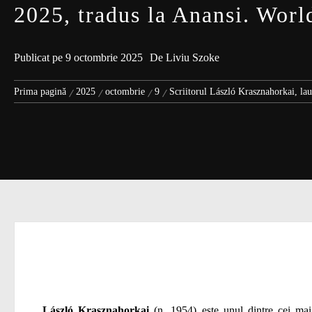
2025, tradus la Anansi. Worl
Publicat pe
9 octombrie 2025
De
Liviu Szoke
Prima pagină
2025
octombrie
9
Scriitorul László Krasznahorkai, lau
László Krasznahorkai
(n. 1954) este unul dintre cei mai