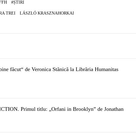
FFH
#
ȘTIRI
RA TREI
LÁSZLÓ KRASZNAHORKAI
bine făcut“ de Veronica Stănică la Librăria Humanitas
ICTION. Primul titlu: „Orfani in Brooklyn” de Jonathan