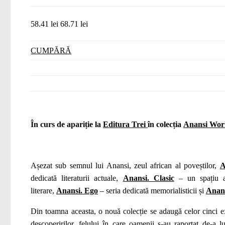
58.41 lei
68.71 lei
CUMPĂRĂ
În curs de apariție la
Editura Trei
în colecția
Anansi Worl
Așezat sub semnul lui Anansi, zeul african al poveștilor,
A
dedicată literaturii actuale,
Anansi. Clasic
– un spațiu a
literare,
Anansi. Ego
– seria dedicată memorialisticii și
Anans
Din toamna aceasta, o nouă colecție se adaugă celor cinci e
descoperirilor, felului în care oamenii s-au raportat de-a l