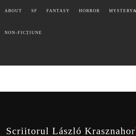
Sari
la
ABOUT
SF
FANTASY
HORROR
MYSTERY&
conținut
NON-FICȚIUNE
BIBLI
Scriitorul László Krasznahor