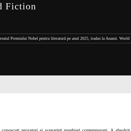
d Fiction
reatul Premiului Nobel pentru literatură pe anul 2025, tradus la Anansi. World 
 cunoscuți prozatori și scenariști maghiari contemporani. A absolvit