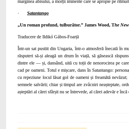
marginea abisului, a morții iminente care se apropie pe ritmuri
·
Satantango
„Un roman profund, tulburător.” James Wood, T
he New
Traducere de Ildikó Gábos‑Foarță
Într-un sat pustiit din Ungaria, într-o atmosferă înecată în 
răsputeri să-și aleagă un drum în viață, să găsească răspuns
dintre ele — și, dansând, uită cu toții de nenorocirea pe care
cad pe oameni. Totul e mișcare, dans în Satantango: personaje
cu repeziune locul lăsat gol de oameni și freamătă nevăzut; des
semnele salvării; chiar și timpul are zvâcniri neașteptate, ord
așteptări al cărei sfârșit nu se întrevede, al cărei adevăr e încă