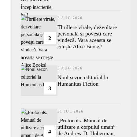
3 AUG 2026
Thrillere virale, dezvoltare
personală și povești care
2
vindecă. Vara aceasta se
citește Alice Books!
3 AUG 2026
​Noul sezon editorial la
Humanitas Fiction
3
31 JUL 2026
„Protocols. Manual de
utilizare a corpului uman”
4
de Andrew D. Huberman,