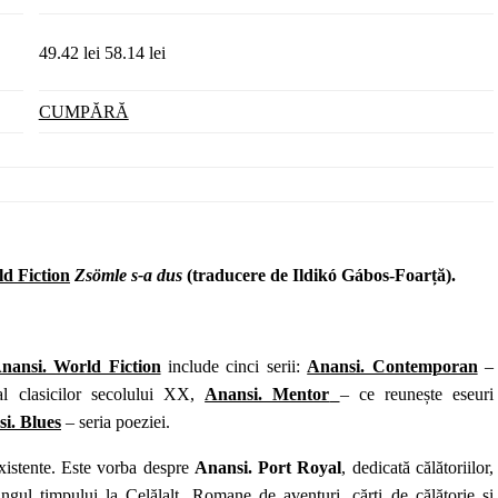
49.42 lei
58.14 lei
CUMPĂRĂ
d Fiction
Zsömle s-a dus
(traducere de Ildikó Gábos‑Foarță).
nansi. World Fiction
include cinci serii:
Anansi. Contemporan
–
l clasicilor secolului XX,
Anansi. Mentor
– ce reunește eseuri
i. Blues
– seria poeziei.
xistente. Este vorba despre
Anansi. Port Royal
, dedicată călătoriilor,
ungul timpului la Celălalt. Romane de aventuri, cărți de călătorie și