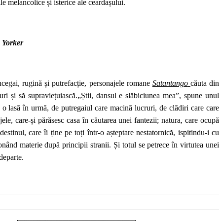
le melancolice și isterice ale ceardașului.
 Yorker
mucegai, rugină și putrefacție, personajele romane
Satantango
căuta din
uri și să supraviețuiască.„Știi, dansul e slăbiciunea mea”, spune unul
 o lasă în urmă, de putregaiul care macină lucruri, de clădiri care care
le, care-și părăsesc casa în căutarea unei fantezii; natura, care ocupă
tinul, care îi ține pe toți într-o așteptare nestatornică, ispitindu-i cu
onând materie după principii stranii. Și totul se petrece în virtutea unei
 departe.