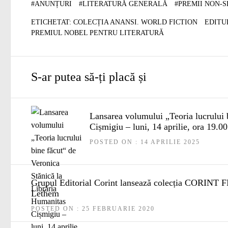
#
ANUNȚURI
#
LITERATURĂ GENERALĂ
#
PREMII NON-S
ETICHETAT:
COLECȚIA ANANSI. WORLD FICTION
EDITU
PREMIUL NOBEL PENTRU LITERATURĂ
S-ar putea să-ți placă și
Lansarea volumului „Teoria lucrului 
Cișmigiu – luni, 14 aprilie, ora 19.00
POSTED ON : 14 APRILIE 2025
Grupul Editorial Corint lansează colecția CORINT F
Lethem
POSTED ON : 25 FEBRUARIE 2020