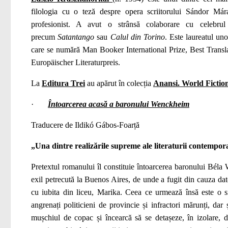
filologia cu o teză despre opera scriitorului Sándor Márai 
profesionist. A avut o strânsă colaborare cu celebru
precum
Satantango
sau
Calul din Torino
. Este laureatul uno
care se numără Man Booker International Prize, Best Trans
Europäischer Literaturpreis.
La
Editura Trei
au apărut în colecția
Anansi. World Fictio
·
Întoarcerea acasă a baronului Wenckheim
Traducere de Ildikó Gábos‑Foarță
„Un
a dintre realizările supreme ale literaturii contempo
Pretextul romanului îl constituie întoarcerea baronului Bél
exil petrecută la Buenos Aires, de unde a fugit din cauza dato
cu iubita din liceu, Marika. Ceea ce urmează însă este o s
angrenați politicieni de provincie și infractori mărunți, da
mușchiul de copac și încearcă să se detașeze, în izolare, de