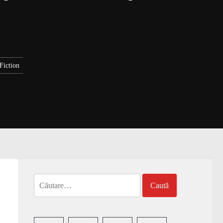
Fiction
Caută
după: