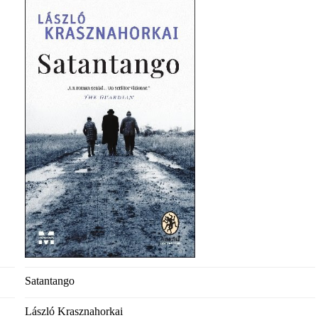
Satantango
László Krasznahorkai