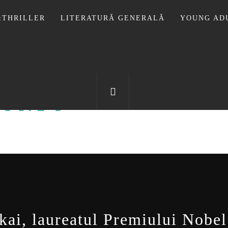
THRILLER
LITERATURĂ GENERALĂ
YOUNG AD
OTECA LUI
FOSTUL BLOG FANSF
kai, laureatul Premiului Nobel 