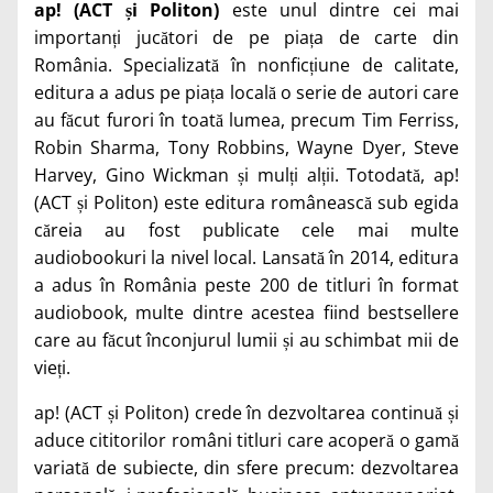
ap! (ACT și Politon)
este unul dintre cei mai
importanți jucători de pe piața de carte din
România. Specializată în nonficțiune de calitate,
editura a adus pe piața locală o serie de autori care
au făcut furori în toată lumea, precum Tim Ferriss,
Robin Sharma, Tony Robbins, Wayne Dyer, Steve
Harvey, Gino Wickman și mulți alții. Totodată, ap!
(ACT și Politon) este editura românească sub egida
căreia au fost publicate cele mai multe
audiobookuri la nivel local. Lansată în 2014, editura
a adus în România peste 200 de titluri în format
audiobook, multe dintre acestea fiind bestsellere
care au făcut înconjurul lumii și au schimbat mii de
vieți.
ap! (ACT și Politon) crede în dezvoltarea continuă și
aduce cititorilor români titluri care acoperă o gamă
variată de subiecte, din sfere precum: dezvoltarea