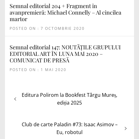
Semnal editorial 204 + Fragment în
avanpremieră: Michael Connelly – Al cincilea
martor
POSTED ON : 7 OCTOMBRIE 2020
Semnal editorial 147: NOUTĂȚILE GRUPULUI
EDITORIAL ART ÎN LUNA MAI 2020 –
COMUNICAT DE PRESĂ
POSTED ON : 1 MAI 2020
Navigare
Articolul
Editura Polirom la Bookfest Târgu Mureș,
în
anterior:
ediția 2025
articole
Articolul
Club de carte Paladin #73: Isaac Asimov –
următor:
Eu, robotul