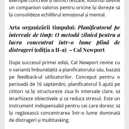
exemple concrete și tehnici testate, volumul devine
un companion valoros pentru oricine își dorește să
își consolideze echilibrul emoțional și mental.
Arta organizării timpului:
Planificatorul pe
intervale de timp: O metodă zilnică pentru a
lucra concentrat într-o lume plină de
distrageri
(ediția a II-a)
– Cal Newport
După succesul primei ediții, Cal Newport revine cu
o variantă îmbunătățită a planificatorului său, bazată
pe feedback-ul utilizatorilor. Conceput pentru o
perioadă de 16 săptămâni, planificatorul îi ajută pe
cititori să își structureze ziua în intervale clare, să
ierarhizeze obiectivele și să reducă stresul. Este un
instrument indispensabil pentru cei care doresc să
își regăsească concentrarea într-o lume dominată
de distrageri și multitasking.