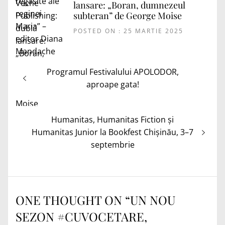
lansare: „Boran, dumnezeul
subteran” de George Moise
POSTED ON : 25 MARTIE 2025
Navigare
Articolul
Programul Festivalului APOLODOR,
în
anterior:
aproape gata!
articole
Articolul
Humanitas, Humanitas Fiction și
următor:
Humanitas Junior la Bookfest Chișinău, 3–7
septembrie
ONE THOUGHT ON “
UN NOU
SEZON #CUVOCETARE,