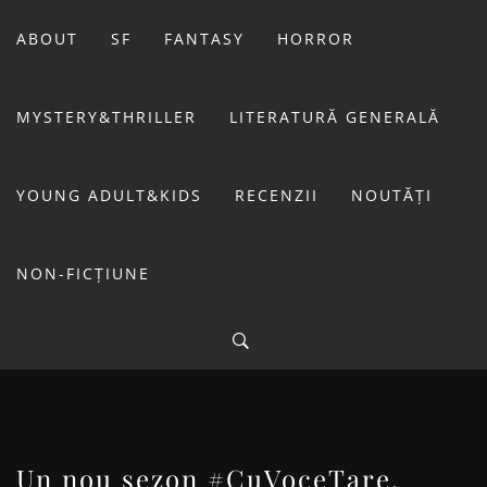
Sari
la
ABOUT
SF
FANTASY
HORROR
conținut
MYSTERY&THRILLER
LITERATURĂ GENERALĂ
YOUNG ADULT&KIDS
RECENZII
NOUTĂȚI
NON-FICȚIUNE
BIBLIOTECA LUI
FOSTUL BLOG FANSF
LIVIU
Un nou sezon #CuVoceTare,