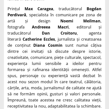
Prințul
Max Caragea
, traducătorul
Bogdan
Perdivară
, specialista în comunicare pe zona de
artă și design
Noemi Meilman
,
fotografa
Andreeea Macri
, editorul și
traducătorul
Dan Croitoru
, agenta
literară
Catherine Eccles
, jurnalista și creatoarea
de conținut
Diana Cosmin
sunt numai câțiva
dintre cei invitați să discute despre istorie,
creativitate, comunicare, piețe culturale, spectacol,
experiența lumii sensibile a ideilor pentru
formarea și rafinarea identității omenești. Altfel
spus, personaje cu experiență vastă dezbat în
acest nou sezon modul în care teatrul, călătoria,
cărțile, arta, moda, jurnalismul de calitate ne ajută
să ne formăm opinii, gusturi și valori personale.
Împreună, toate acestea ne cresc calitatea vieții,
receptivitatea la nou, adaptabilitatea la schimbare.