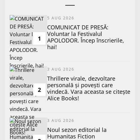
5 AUG 2026
COMUNICAT DE PRESĂ:
Voluntar la Festivalul
1
APOLODOR. Încep înscrierile,
hai!
3 AUG 2026
Thrillere virale, dezvoltare
personală și povești care
2
vindecă. Vara aceasta se citește
Alice Books!
3 AUG 2026
​Noul sezon editorial la
Humanitas Fiction