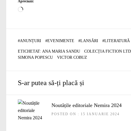
Apreciază:
Încarc...
#
ANUNȚURI
#
EVENIMENTE
#
LANSĂRI
#
LITERATURĂ
ETICHETAT:
ANA MARIA SANDU
COLECȚIA FICTION LTD
SIMONA POPESCU
VICTOR COBUZ
S-ar putea să-ți placă și
Noutățile editoriale Nemira 2024
POSTED ON : 15 IANUARIE 2024