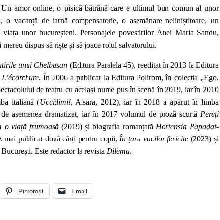
iți. Un amor online, o pisică bătrână care e ultimul bun comun al unor
a, o vacanță de iarnă compensatorie, o asemănare neliniștitoare, un
, viața unor bucureșteni. Personajele povestirilor Anei Maria Sandu,
i mereu dispus să riște și să joace rolul salvatorului.
tirile unui Chelbasan
(Editura Paralela 45), reeditat în 2013 la Editura
l
L’écorchure
. În 2006 a publicat la Editura Polirom, în colecția „Ego.
spectacolului de teatru cu același nume pus în scenă în 2019, iar în 2010
ba italiană (
Uccidimi!
, Aìsara, 2012), iar în 2018 a apărut în limba
, de asemenea dramatizat, iar în 2017 volumul de proză scurtă
Pereți
 o viață frumoasă
(2019) și biografia romanțată
Hortensia Papadat-
A mai publicat două cărți pentru copii,
În țara vacilor fericite
(2023) și
 București. Este redactor la revista
Dilema
.
Pinterest
Email