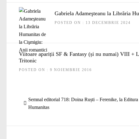
Gabriela Adameşteanu la Librăria Hu
POSTED ON : 13 DECEMBRIE 2024
Viitoare apariții SF & Fantasy (și nu numai) VIII 
Tritonic
POSTED ON : 9 NOIEMBRIE 2016
Navigare
Articolul
Semnal editorial 718: Doina Ruști – Ferenike, la Editura
în
anterior:
Humanitas
articole