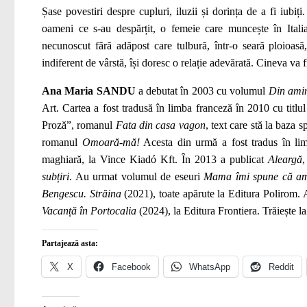
Șase povestiri despre cupluri, iluzii și dorința de a fi iub
oameni ce s-au despărțit, o femeie care muncește în Itali
necunoscut fără adăpost care tulbură, într-o seară ploioasă
indiferent de vârstă, își doresc o relație adevărată. Cineva va f
Ana Maria SANDU
a debutat în 2003 cu volumul
Din amin
Art. Cartea a fost tradusă în limba franceză în 2010 cu titlu
Proză”, romanul
Fata din casa vagon
, text care stă la baza 
romanul
Omoară-mă!
Acesta din urmă a fost tradus în lim
maghiară, la Vince Kiadó Kft. În 2013 a publicat
Aleargă
subțiri
. Au urmat volumul de eseuri
Mama îmi spune că am
Bengescu. Străina
(2021), toate apărute la Editura Polirom. 
Vacanță în Portocalia
(2024), la Editura Frontiera. Trăiește la
Partajează asta:
X
Facebook
WhatsApp
Reddit