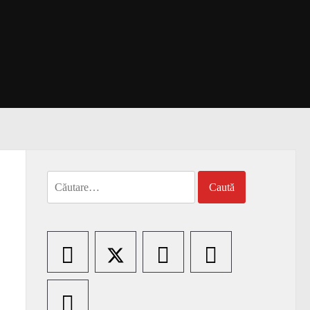
Caută
după: