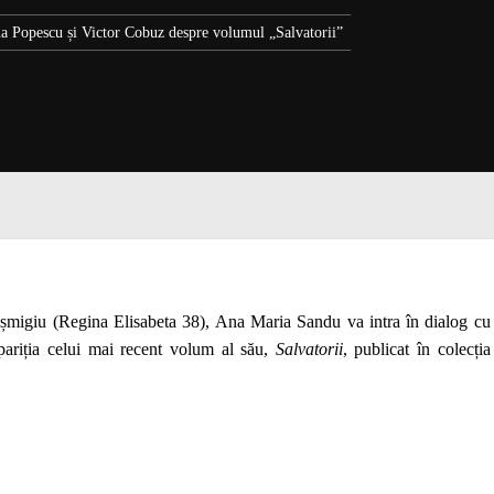
 Popescu și Victor Cobuz despre volumul „Salvatorii”
ișmigiu (Regina Elisabeta 38), Ana Maria Sandu va intra în dialog cu
ariția celui mai recent volum al său,
Salvatorii
, publicat în colecția