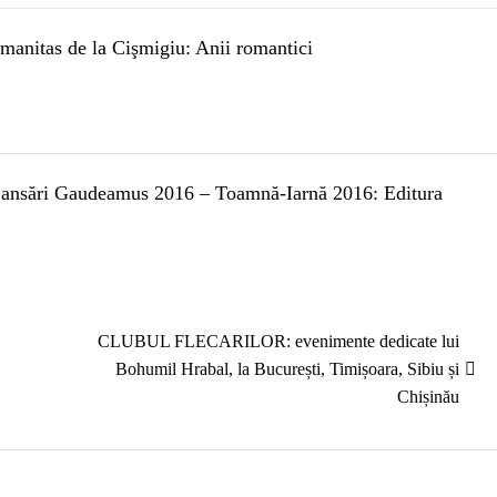
manitas de la Cişmigiu: Anii romantici
+ Lansări Gaudeamus 2016 – Toamnă-Iarnă 2016: Editura
Articolul
CLUBUL FLECARILOR: evenimente dedicate lui
următor:
Bohumil Hrabal, la București, Timișoara, Sibiu și
Chișinău