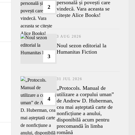
personală și povești care
2
vindecă. Vara aceasta se
citește Alice Books!
3 AUG 2026
​Noul sezon editorial la
Humanitas Fiction
3
31 JUL 2026
„Protocols. Manual de
utilizare a corpului uman”
4
de Andrew D. Huberman,
cea mai așteptată carte de
nonficțiune a anului,
disponibilă acum pentru
precomandă în limba
română