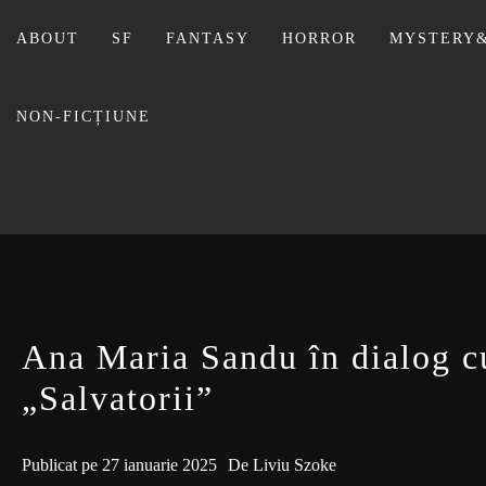
Sari
la
ABOUT
SF
FANTASY
HORROR
MYSTERY&
conținut
NON-FICȚIUNE
BIBLI
Ana Maria Sandu în dialog c
„Salvatorii”
Publicat pe
27 ianuarie 2025
De
Liviu Szoke