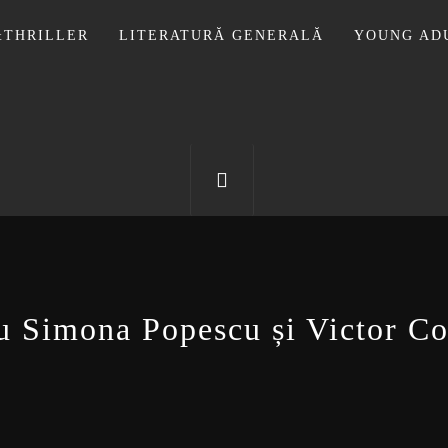
THRILLER
LITERATURĂ GENERALĂ
YOUNG AD
OTECA LUI
FOSTUL BLOG FANSF
u Simona Popescu și Victor C