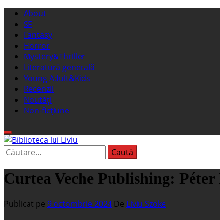
Sari
Meniu
About
la
principal
SF
conținut
Fantasy
Horror
Mystery&Thriller
Literatură generală
Young Adult&Kids
Recenzii
Noutăți
Non-ficțiune
Caută
Biblioteca lui Liviu
Fostul blog FanSF
după:
Curtea Veche Publishing: Péter D
Publicat pe
9 octombrie 2024
De
Liviu Szoke