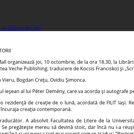
 cititorii din Iași
TORII
all organizează joi, 10 octombrie, de la ora 18.30, la Librări
tea Veche Publishing; traducere de Kocsis Francisko) și „Scri
la Vieru, Bogdan Crețu, Ovidiu Șimonca.
cul ieșean al lui Péter Demény, care va acorda și autografe 
ezidență de creație de o lună, acordată de FILIT Iași. Rez
a încuraja creația contemporană.
traducător. A absolvit Facultatea de Litere de la Univers
. Se pregătește mereu să devină stoic, dar încă nu i‑a reușit
n română și viceversa (cel mai recent roman tradus: ”Portret