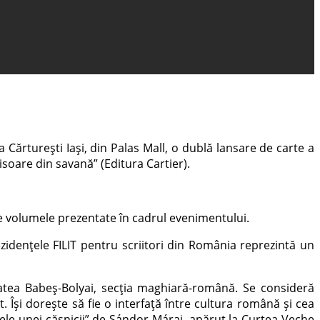
a Cărturești Iași, din Palas Mall, o dublă lansare de carte a
soare din savană” (Editura Cartier).
pe volumele prezentate în cadrul evenimentului.
idențele FILIT pentru scriitori din România reprezintă un
itatea Babeș-Bolyai, secția maghiară-română. Se consideră
. Își dorește să fie o interfață între cultura română și cea
ele unei căsnicii” de Sándor Márai, apărut la Curtea Veche