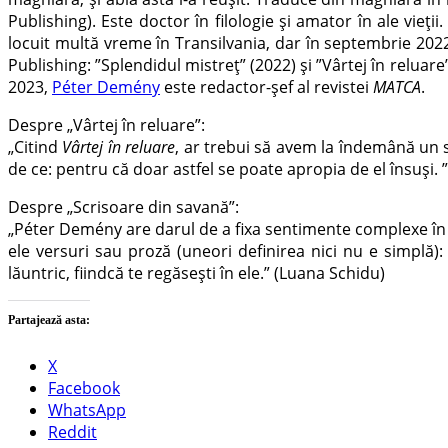
Publishing). Este doctor în filologie și amator în ale vieți
locuit multă vreme în Transilvania, dar în septembrie 20
Publishing: ”Splendidul mistreț” (2022) și ”Vârtej în reluare”
2023,
Péter Demény
este redactor-șef al revistei
MATCA
.
Despre „Vârtej în reluare”:
„Citind
Vârtej în reluare
, ar trebui să avem la îndemână un 
de ce: pentru că doar astfel se poate apropia de el însuși.
Despre „Scrisoare din savană”:
„Péter Demény are darul de a fixa sentimente complexe în fo
ele versuri sau proză (uneori definirea nici nu e simplă)
lăuntric, fiindcă te regăseşti în ele.” (Luana Schidu)
Partajează asta:
X
Facebook
WhatsApp
Reddit