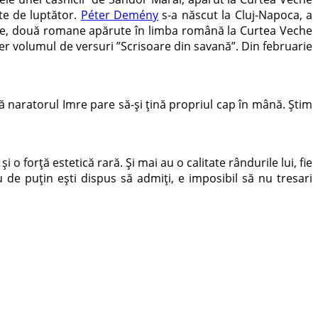
ate de luptător.
Péter Demény
s-a născut la Cluj-Napoca, a
cate, două romane apărute în limba română la Curtea Veche
ier volumul de versuri ”Scrisoare din savană”. Din februarie
naratorul Imre pare să-și țină propriul cap în mână. Știm
forţă estetică rară. Şi mai au o calitate rândurile lui, fie
 de puţin eşti dispus să admiţi, e imposibil să nu tresari