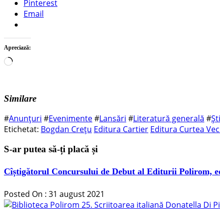
Pinterest
Email
Apreciază:
Încarc...
Similare
#
Anunțuri
#
Evenimente
#
Lansări
#
Literatură generală
#
Ști
Etichetat:
Bogdan Crețu
Editura Cartier
Editura Curtea Vec
S-ar putea să-ți placă și
Cîștigătorul Concursului de Debut al Editurii Polirom, e
Posted On : 31 august 2021