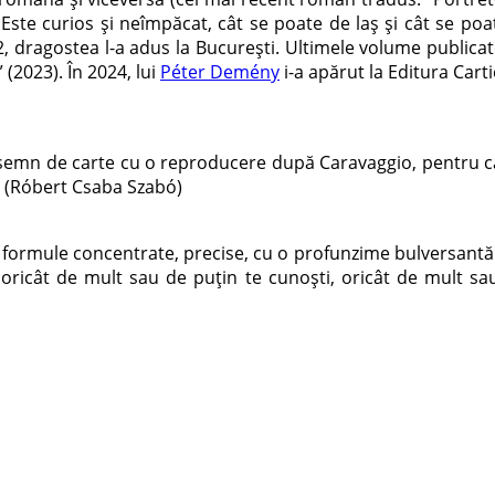
i. Este curios și neîmpăcat, cât se poate de laș și cât se po
22, dragostea l-a adus la București. Ultimele volume publi
 (2023). În 2024, lui
Péter Demény
i-a apărut la Editura Cart
semn de carte cu o reproducere după Caravaggio, pentru că 
 ” (Róbert Csaba Szabó)
rmule concentrate, precise, cu o profunzime bulversantă şi o 
: oricât de mult sau de puţin te cunoşti, oricât de mult sau