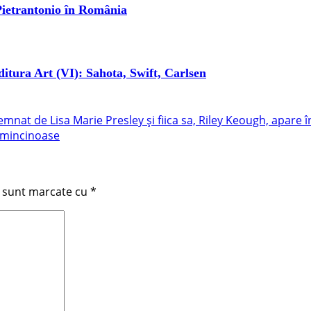
 Pietrantonio în România
editura Art (VI): Sahota, Swift, Carlsen
nat de Lisa Marie Presley și fiica sa, Riley Keough, apare 
i mincinoase
i sunt marcate cu
*