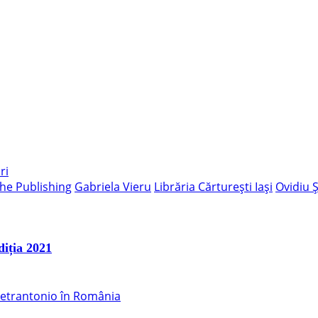
ri
he Publishing
Gabriela Vieru
Librăria Cărturești Iași
Ovidiu 
diția 2021