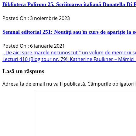
Biblioteca Polirom 25. Scriitoarea italiană Donatella Di
Posted On : 3 noiembrie 2023
Semnal editorial 251: Noutăți sau în curs de apariție la 
Posted On : 6 ianuarie 2021
Navigare
Articolul
„De aici spre marele necunoscut,” un volum de memorii sem
anterior:
Articolul
Lecturi 410 (Blog tour nr. 79): Katherine Faulkner – Mămic
în
următor:
articole
Lasă un răspuns
Adresa ta de email nu va fi publicată.
Câmpurile obligatori