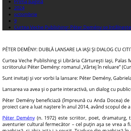
Prima pagină
2024
octombrie
9
Curtea Veche Publishing: Péter Demény se întâlnește cu
PÉTER DEMÉNY: DUBLĂ LANSARE LA IAȘI ȘI DIALOG CU CITI
Curtea Veche Publishing și Librăria Cărturești Iași, Palas M
scriitorului Péter Demény: romanul „Vârtej în reluare” (Cur
Sunt invitați și vor vorbi la lansare: Péter Demény, Gabrie
Lansarea va avea și o parte interactivă, un dialog cu publi
Péter Demény beneficiază (împreună cu Anda Docea) de o r
proiect care a luat naștere în anul 2014, având scopul de 
Péter Demény
(n. 1972) este scriitor, poet, dramaturg, 
aventurier cultural fermecător – cel puțin așa se vrea a fi
maghiară, și abia asta i-a reușit. Traduce din maghiară î