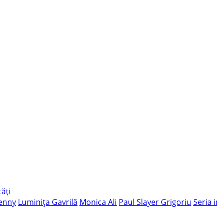
ăți
enny
Luminița Gavrilă
Monica Ali
Paul Slayer Grigoriu
Seria