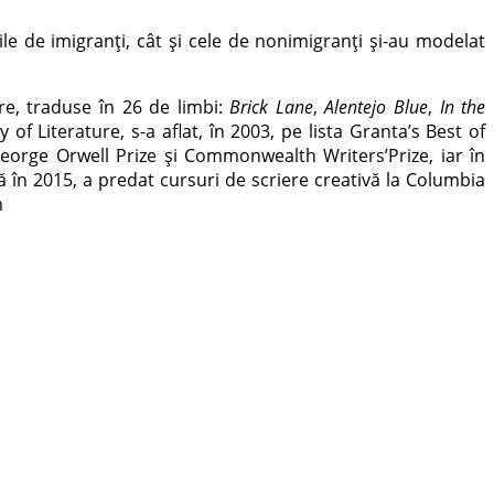
ile de imigranți, cât și cele de nonimigranți și-au modelat
ere, traduse în 26 de limbi:
Brick Lane
,
Alentejo Blue
,
In the
 Literature, s-a aflat, în 2003, pe lista Granta’s Best of
eorge Orwell Prize și Commonwealth Writers’Prize, iar în
ă în 2015, a predat cursuri de scriere creativă la Columbia
m