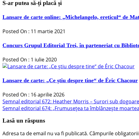
S-ar putea să-ți placă și
Lansare de carte online: „Michelangelo, ereticul“ de Matt
Posted On : 11 martie 2021
Concurs Grupul Editorial Trei, în parteneriat cu Bibliot
Posted On : 1 iulie 2020
Lansare de carte: „Ce știu despre tine“ de Éric Chacour
Posted On : 16 aprilie 2026
Navigare
Articolul
Semnal editorial 672: Heather Morris – Surori sub dogoare
anterior:
Articolul
Semnal editorial 674: „Frumusețea ta îmblânzește moartea” 
în
următor:
articole
Lasă un răspuns
Adresa ta de email nu va fi publicată.
Câmpurile obligatori