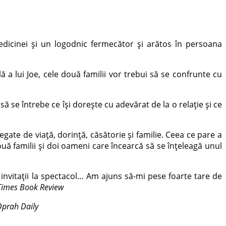
icinei și un logodnic fermecător și arătos în per­soana
 a lui Joe, cele două familii vor trebui să se confrunte cu
ă se întrebe ce își dorește cu adevărat de la o relație și ce
gate de viață, dorință, căsătorie și fami­lie. Ceea ce pare a
uă familii și doi oameni care încearcă să se înțeleagă unul
r invitații la spectacol… Am ajuns să-mi pese foarte tare de
Times Book Review
prah Daily