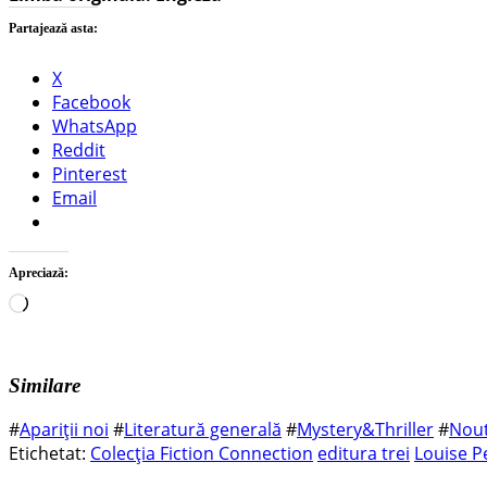
Partajează asta:
X
Facebook
WhatsApp
Reddit
Pinterest
Email
Apreciază:
Încarc...
Similare
#
Apariții noi
#
Literatură generală
#
Mystery&Thriller
#
Nout
Etichetat:
Colecția Fiction Connection
editura trei
Louise P