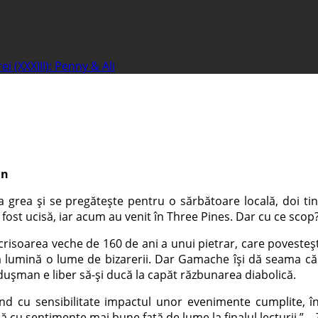
i (XXXIII): Penny & Ali
an
a grea și se pregătește pentru o sărbătoare locală, doi ti
t ucisă, iar acum au venit în Three Pines. Dar cu ce scop? V
i­soarea veche de 160 de ani a unui pietrar, care povesteșt
la lumină o lume de bizarerii. Dar Gamache își dă seama că
dușman e liber să-și ducă la capăt răzbunarea diabolică.
d cu sensibilitate impactul unor evenimente cumplite, în
ă cu sentimente mai bune față de lume la finalul lecturii.” –