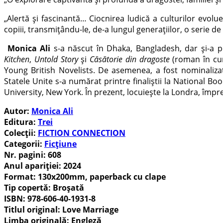
„Alertă și fascinantă… Ciocnirea ludică a culturilor evolu
copiii, transmițându-le, de-a lungul generațiilor, o serie d
Monica Ali
s-a născut în Dhaka, Bangladesh, dar și-a pe
Kitchen
,
Untold Story
și
Căsătorie din dragoste
(roman în curs
Young British Novelists. De asemenea, a fost nominaliza
Statele Unite s-a numărat printre finaliștii la National B
University, New York. În prezent, locuiește la Londra, împreu
Autor:
Monica Ali
Editura:
Trei
Colecții:
FICTION CONNECTION
Categorii:
Ficțiune
Nr. pagini:
608
Anul apariției:
2024
Format:
130x200mm, paperback cu clape
Tip copertă:
Broșată
ISBN:
978-606-40-1931-8
Titlul original: Love Marriage
Limba originală:
Engleză