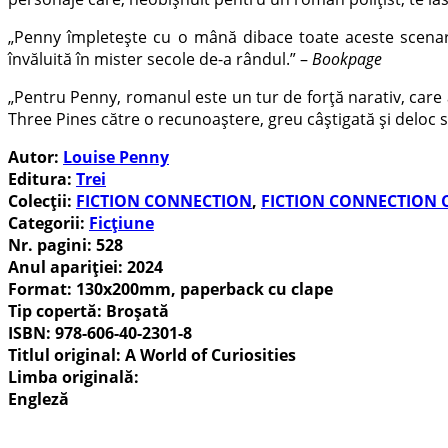
„Penny împletește cu o mână dibace toate aceste scenari
învăluită în mister secole de-a rândul.” –
Bookpage
„Pentru Penny, romanul este un tur de forță narativ, care
Three Pines către o recunoaștere, greu câștigată și deloc 
Autor:
Louise Penny
Editura:
Trei
Colecții:
FICTION CONNECTION
,
FICTION CONNECTION 
Categorii:
Ficțiune
Nr. pagini:
528
Anul apariției:
2024
Format:
130x200mm, paperback cu clape
Tip copertă:
Broșată
ISBN:
978-606-40-2301-8
Titlul original: A World of Curiosities
Limba originală:
Engleză