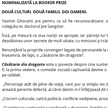
NOMINALIZATĂ LA BOOKER PRIZE
DOUĂ CULTURI.
DOUĂ FAMILII.
DOI OAMENI.
Yasmin Ghorami are pentru ce să fie recunoscătoare: o f
colegului ei, doctorul Joe Sangster.
Însă, pe măsură ce ziua nunții se apropie, iar părinții lu
dezvăluirea unor secrete de mult uitate, cu minciuni și trăd
Renunțând la propriile convingeri legate de persoa­nele la c
înseamnă, de fapt, o „căsătorie din dragoste”.
Căsătorie din dragoste
este o poveste despre cine suntem n
fi, la prima vedere, o comedie socială captivantă devine o
pe celălalt.
„Personaje atât de pline de viață, care pur și simplu ies d
această pereche defectă, al cărei destin ni-l înfățișează Ali
„Ciocniri culturale, satiră politică, con­flicte oedipiene, pr
„O explorare captivantă și profundă a dra­gostei, familiei și