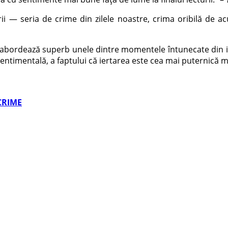
i — seria de crime din zilele noastre, crima oribilă de 
 abordează superb unele dintre momentele întu­necate din is
sentimentală, a faptului că iertarea este cea mai puternică m
CRIME