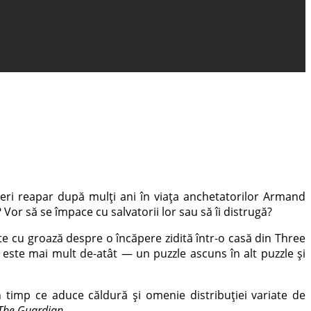
neri reapar după mulți ani în viața anchetatorilor Armand
or să se împace cu salvatorii lor sau să îi distrugă?
e cu groază despre o încăpere zidită într-o casă din Three
 este mai mult de-atât — un puzzle ascuns în alt puzzle și
 timp ce aduce căldură și omenie distribuției variate de
The Guardian