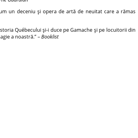
acum un deceniu și opera de artă de neuitat care a rămas
toria Québecului și-i duce pe Gamache și pe locuitorii din
agie a noastră.” –
Booklist