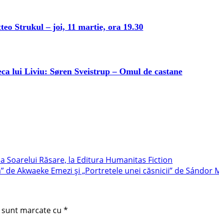
eo Strukul – joi, 11 martie, ora 19.30
eca lui Liviu: Søren Sveistrup – Omul de castane
a Soarelui Răsare, la Editura Humanitas Fiction
de Akwaeke Emezi și „Portretele unei căsnicii” de Sándor Má
i sunt marcate cu
*