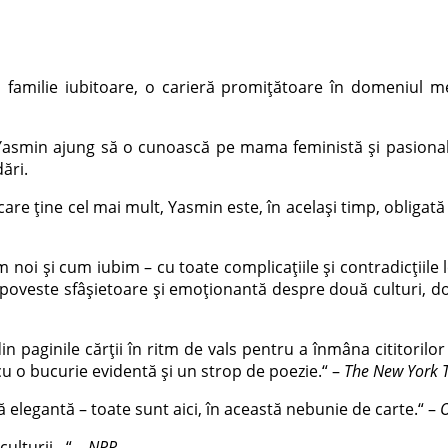
amilie iubitoare, o carieră promițătoare în domeniul med
i Yasmin ajung să o cunoască pe mama feministă și pasională
ări.
are ține cel mai mult, Yasmin este, în același timp, obligată s
oi și cum iubim – cu toate complicațiile și contradicțiile le
 poveste sfâșietoare și emoționantă despre două culturi, do
in paginile cărții în ritm de vals pentru a înmâna cititorilo
 cu o bucurie evidentă și un strop de poezie.“ –
The New York 
oză elegantă – toate sunt aici, în această nebunie de carte.“ –
O
 culturii…“ –
NPR