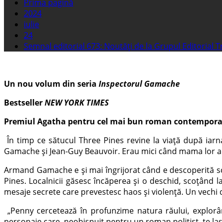
Prima pagină
2024
iulie
24
Semnal editorial 673: Noutăți de la Grupul Editorial Tre
Un nou volum din seria
Inspectorul Gamache
Bestseller
NEW YORK TIMES
Premiul Agatha pentru cel mai bun roman contempor
În timp ce sătucul Three Pines revine la viață după iarn
Gamache și Jean-Guy Beauvoir. Erau mici când mama lor a fos
Armand Gamache e și mai îngrijorat când e descoperită scr
Pines. Localnicii găsesc încăperea și o deschid, scoțând 
mesaje secrete care prevestesc haos și violență. Un vechi 
„Penny cercetează în profunzime natura răului, explorân
personaje care, neobișnuit pentru un roman polițist, te las