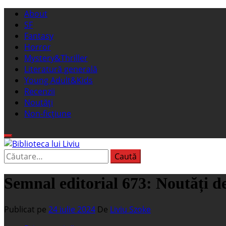
Sari
Meniu
About
la
principal
SF
conținut
Fantasy
Horror
Mystery&Thriller
Literatură generală
Young Adult&Kids
Recenzii
Noutăți
Non-ficțiune
Caută
Biblioteca lui Liviu
Fostul blog FanSF
după:
Semnal editorial 673: Noutăți d
Publicat pe
24 iulie 2024
De
Liviu Szoke