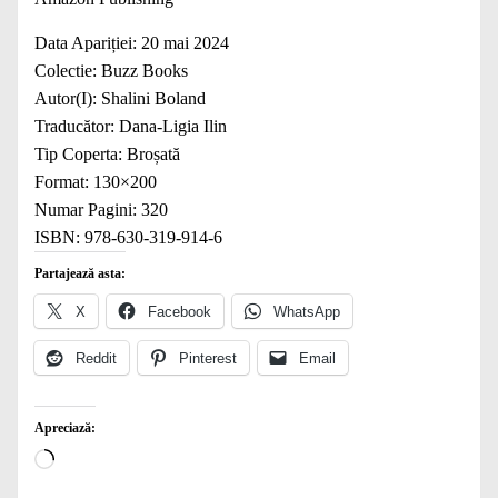
Data Apariției:
20 mai 2024
Colectie:
Buzz Books
Autor(I):
Shalini Boland
Traducător: Dana-Ligia Ilin
Tip Coperta:
Broșată
Format:
130×200
Numar Pagini:
320
ISBN:
978-630-319-914-6
Partajează asta:
X
Facebook
WhatsApp
Reddit
Pinterest
Email
Apreciază:
Încarc...