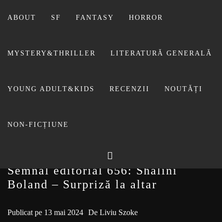
Sari
la
ABOUT
SF
FANTASY
HORROR
conținut
MYSTERY&THRILLER
LITERATURĂ GENERALĂ
BIBLIOTECA LUI
YOUNG ADULT&KIDS
RECENZII
NOUTĂȚI
FOSTUL BLOG FANSF
LIVIU
NON-FICȚIUNE
Semnal editorial 656: Shalini
Boland – Surpriză la altar
Publicat pe
13 mai 2024
De
Liviu Szoke