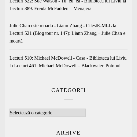
Lecturi 522: Sue Watson - Tu, eu, ea - Biblioteca lui Liviu
la
Lecturi 389: Freida McFadden – Menajera
Julie Chan este moarta - Liann Zhang - CitestE-MI-L
la
Lecturi 521 (Blog tour nr. 147): Liann Zhang – Julie Chan e
moartă
Lecturi 510: Michael McDowell - Casa - Biblioteca lui Liviu
la
Lecturi 461: Michael McDowell – Blackwater. Potopul
CATEGORII
Categorii
ARHIVE