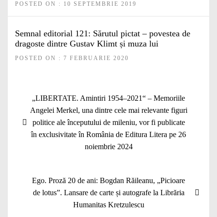
POSTED ON : 10 SEPTEMBRIE 2019
Semnal editorial 121: Sărutul pictat – povestea de
dragoste dintre Gustav Klimt și muza lui
POSTED ON : 7 FEBRUARIE 2020
Navigare
Articolul
„LIBERTATE. Amintiri 1954–2021“ – Memoriile
în
anterior:
Angelei Merkel, una dintre cele mai relevante figuri
articole
politice ale începutului de mileniu, vor fi publicate
în exclusivitate în România de Editura Litera pe 26
noiembrie 2024
Articolul
Ego. Proză 20 de ani: Bogdan Răileanu, „Picioare
următor:
de lotus”. Lansare de carte și autografe la Librăria
Humanitas Kretzulescu