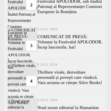
Festivalul APOLODOR, sub Înaltul
2
Patronaj al Reprezentanței Comisiei
Europene în România
5 AUG 2026
COMUNICAT DE PRESĂ:
Voluntar la Festivalul APOLODOR.
3
Încep înscrierile, hai!
3 AUG 2026
Thrillere virale, dezvoltare
personală și povești care vindecă.
4
Vara aceasta se citește Alice Books!
3 AUG 2026
​Noul sezon editorial la Humanitas