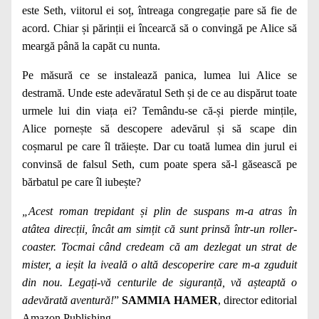
este Seth, viitorul ei soț, întreaga congregație pare să fie de
acord. Chiar și părinții ei încearcă să o convingă pe Alice să
meargă până la capăt cu nunta.
Pe măsură ce se instalează panica, lumea lui Alice se
destramă. Unde este adevăratul Seth și de ce au dispărut toate
urmele lui din viața ei? Temându-se că-și pierde mințile,
Alice pornește să descopere adevărul și să scape din
coșmarul pe care îl trăiește. Dar cu toată lumea din jurul ei
convinsă de falsul Seth, cum poate spera să-l găsească pe
bărbatul pe care îl iubește?
„Acest roman trepidant și plin de suspans m-a atras în
atâtea direcții, încât am simțit că sunt prinsă într-un roller-
coaster. Tocmai când credeam că am dezlegat un strat de
mister, a ieșit la iveală o altă descoperire care m-a zguduit
din nou. Legați-vă centurile de siguranță, vă așteaptă o
adevărată aventură!
”
SAMMIA HAMER
, director editorial
Amazon Publishing