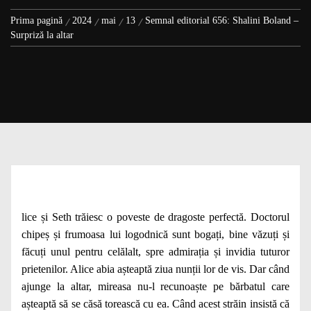
Prima pagină
2024
mai
13
Semnal editorial 656: Shalini Boland –
Surpriză la altar
lice și Seth trăiesc o poveste de dragoste perfectă. Doctorul
chipeș și frumoasa lui logodnică sunt bogați, bine văzuți și
făcuți unul pentru celălalt, spre admirația și invidia tuturor
prietenilor. Alice abia așteaptă ziua nunții lor de vis. Dar când
ajunge la altar, mireasa nu-l recunoaște pe bărbatul care
așteaptă să se căsă torească cu ea. Când acest străin insistă că