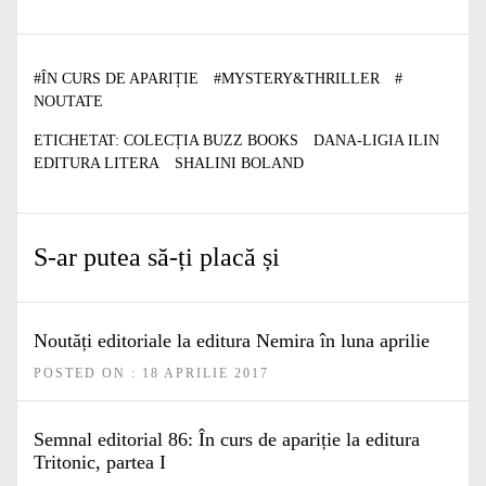
#
ÎN CURS DE APARIȚIE
#
MYSTERY&THRILLER
#
NOUTATE
ETICHETAT:
COLECȚIA BUZZ BOOKS
DANA-LIGIA ILIN
EDITURA LITERA
SHALINI BOLAND
S-ar putea să-ți placă și
Noutăți editoriale la editura Nemira în luna aprilie
POSTED ON : 18 APRILIE 2017
Semnal editorial 86: În curs de apariție la editura
Tritonic, partea I