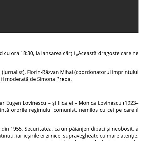
nd cu ora 18:30, la lansarea cărții „Această dragoste care ne
 (jurnalist), Florin-Răzvan Mihai (coordonatorul imprintului
va fi moderată de Simona Preda.
rar Eugen Lovinescu – și fiica ei – Monica Lovinescu (1923–
zintă ororile regimului comunist, nemilos cu cei pe care îi
din 1955, Securitatea, ca un păianjen dibaci și neobosit, a
tinuu, iar ieșirile ei zilnice, supravegheate cu mare atenție.