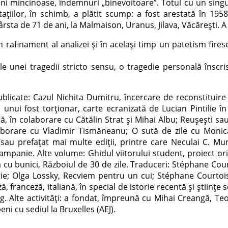
uni mincinoase, îndemnuri „binevoitoare”. Totul cu un singur
ntațiilor, în schimb, a plătit scump: a fost arestată în 19
sta de 71 de ani, la Malmaison, Uranus, Jilava, Văcărești. A 
rafinament al analizei și în același timp un patetism firesc
le unei tragedii stricto sensu, o tragedie personală înscri
publicate: Cazul Nichita Dumitru, încercare de reconstitui
nui fost torţionar, carte ecranizată de Lucian Pintilie î
, în colaborare cu Cătălin Strat şi Mihai Albu; Reuşeşti sa
olaborare cu Vladimir Tismăneanu; O sută de zile cu Monica
i/sau prefațat mai multe ediţii, printre care Neculai C. Mu
de campanie. Alte volume: Ghidul viitorului student, proiect o
a cu bunici, Războiul de 30 de zile. Traduceri: Stéphane Cou
ţie; Olga Lossky, Recviem pentru un cui; Stéphane Courtoi
eză, franceză, italiană, în special de istorie recentă şi ştiin
 Alte activităţi: a fondat, împreună cu Mihai Creangă, Teodo
ni cu sediul la Bruxelles (AEJ).