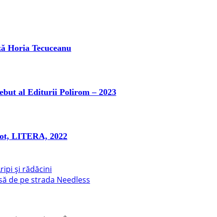
ză Horia Tecuceanu
ebut al Editurii Polirom – 2023
riot, LITERA, 2022
ipi și rădăcini
asă de pe strada Needless