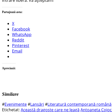
Intrare liberă. Vă așteptăm!
Partajează asta:
X
Facebook
WhatsApp
Reddit
Pinterest
Email
Apreciază:
Similare
#
Evenimente
#
Lansări
#
Literatură contemporană română
Etichetat:
Această dragoste care ne leagă
Antoaneta Cojoc