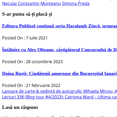
Neculai Constantin Munteanu
Simona Preda
S-ar putea să-ți placă și
Editura Publisol continuă seria Haralamb Zincă, urmea
Posted On : 7 iulie 2021
Întâlnire cu Alex Olteanu, câștigătorul Concursului de D
Posted On : 28 octombrie 2023
Doina Ruști: Ciudățenii amoroase din Bucureștiul fana
Posted On : 21 februarie 2022
Navigare
Articolul
Lansare de carte & ședință de autografe: Mihaela Miroiu, Ar
anterior:
Articolul
Lecturi 338 (Blog tour #4/2023): Catriona Ward – Ultima c
în
următor:
articole
Lasă un răspuns