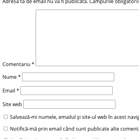
Adresa ta de email nu va fi publicată.
Câmpurile obligatori
Comentariu
*
Nume
*
Email
*
Site web
Salvează-mi numele, emailul și site-ul web în acest nav
Notifică-mă prin email când sunt publicate alte comenta