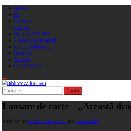
Sari
Meniu
About
la
principal
SF
conținut
Fantasy
Horror
Mystery&Thriller
Literatură generală
Young Adult&Kids
Recenzii
Noutăți
Non-ficțiune
Caută
Biblioteca lui Liviu
Fostul blog FanSF
după:
Lansare de carte – „Această dra
Publicat pe
10 februarie 2023
De
Liviu Szoke