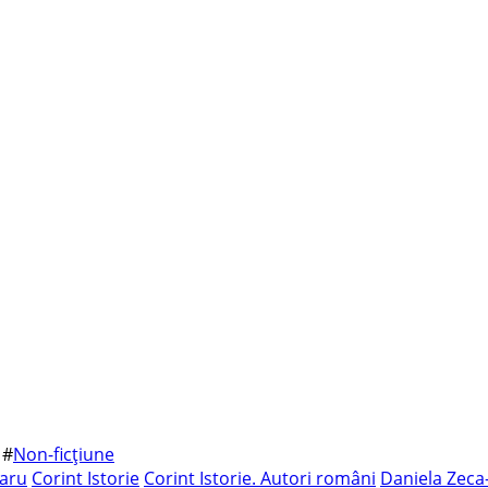
#
Non-ficțiune
aru
Corint Istorie
Corint Istorie. Autori români
Daniela Zeca