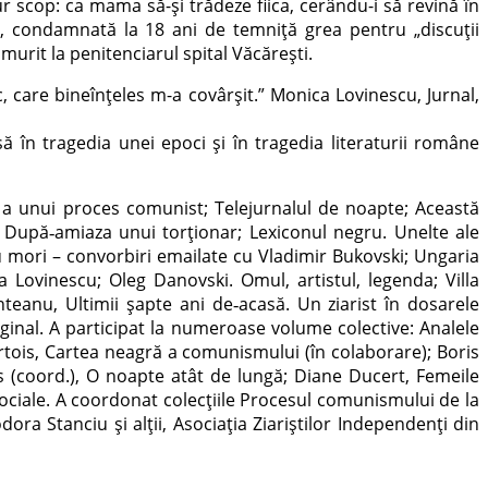
 scop: ca mama să-și trădeze fiica, cerându-i să revină în
58, condamnată la 18 ani de temniță grea pentru „discuții
murit la penitenciarul spital Văcărești.
, care bineînțeles m-a covârșit.” Monica Lovinescu, Jurnal,
să în tragedia unei epoci și în tragedia literaturii române
re a unui proces comunist; Telejurnalul de noapte; Această
n După
‑
amiaza unui torționar; Lexiconul negru. Unelte ale
u mori – convorbiri emailate cu Vladimir Bukovski; Ungaria
 Lovinescu; Oleg Danovski. Omul, artistul, legenda; Villa
nteanu, Ultimii şapte ani de
‑
acasă. Un ziarist în dosarele
riginal. A participat la numeroase volume colective: Analele
rtois, Cartea neagră a comunismului (în colaborare); Boris
s (coord.), O noapte atât de lungă; Diane Ducert, Femeile
ţe sociale. A coordonat colecțiile Procesul comunismului de la
ra Stanciu și alții, Asociația Ziariştilor Independenţi din