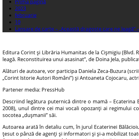
Prima pagină
2023
februarie
10
Lansare de carte – „Această dragoste care ne leagă” –
Editura Corint și Librăria Humanitas de la Cișmigiu (Blvd. R
leagă. Reconstituirea unui asasinat”, de Doina Jela, publica
Alături de autoare, vor participa Daniela Zeca-Buzura (scri
„Corint Istorie Autori Români”) și Antoaneta Cojocaru, actr
Partener media: PressHub
Descriind legătura puternică dintre o mamă – Ecaterina Băl
2008), unul dintre cei mai vocali opozanți ai regimului co
socotea „dușmanii” săi.
Autoarea arată în detaliu cum, în jurul Ecaterinei Bălăcio
țesut o pânză de agenți și informatori și și-a mobilizat toat