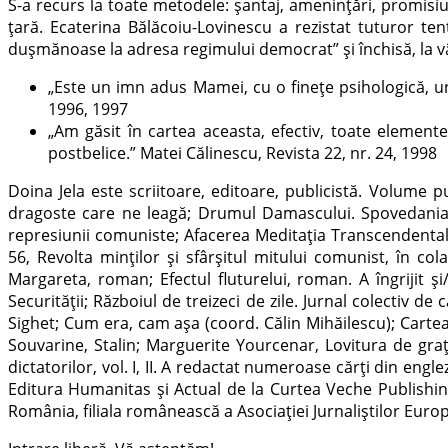
S-a recurs la toate metodele: șantaj, amenințări, promisi
țară. Ecaterina Bălăcoiu-Lovinescu a rezistat tuturor te
dușmănoase la adresa regimului democrat” și închisă, la vâr
„Este un imn adus Mamei, cu o finețe psihologică, un 
1996, 1997
„Am găsit în cartea aceasta, efectiv, toate elemente
postbelice.” Matei Călinescu, Revista 22, nr. 24, 1998
Doina Jela este scriitoare, editoare, publicistă. Volume 
dragoste care ne leagă; Drumul Damascului. Spovedania u
represiunii comuniste; Afacerea Meditaţia Transcendentală
56, Revolta minţilor şi sfârşitul mitului comunist, în c
Margareta, roman; Efectul fluturelui, roman. A îngrijit ș
Securităţii; Războiul de treizeci de zile. Jurnal colectiv 
Sighet; Cum era, cam aşa (coord. Călin Mihăilescu); Carte
Souvarine, Stalin; Marguerite Yourcenar, Lovitura de gra
dictatorilor, vol. I, II. A redactat numeroase cărţi din engl
Editura Humanitas și Actual de la Curtea Veche Publishing.
România, filiala românească a Asociaţiei Jurnaliştilor Europe