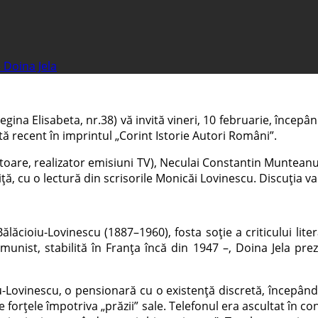
 Doina Jela
egina Elisabeta, nr.38) vă invită vineri, 10 februarie, începâ
tă recent în imprintul „Corint Istorie Autori Români”.
itoare, realizator emisiuni TV), Neculai Constantin Munteanu
iță, cu o lectură din scrisorile Monicăi Lovinescu. Discuția 
ăcioiu-Lovinescu (1887–1960), fosta soție a criticului lite
munist, stabilită în Franța încă din 1947 –, Doina Jela pre
iu-Lovinescu, o pensionară cu o existență discretă, începând 
e forțele împotriva „prăzii” sale. Telefonul era ascultat în con