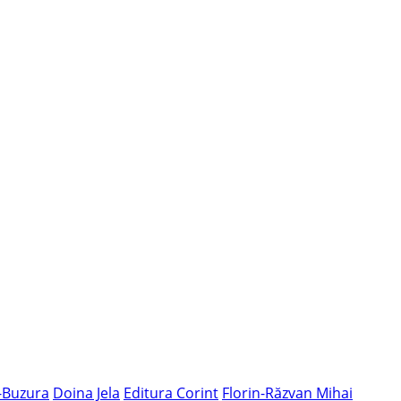
-Buzura
Doina Jela
Editura Corint
Florin-Răzvan Mihai