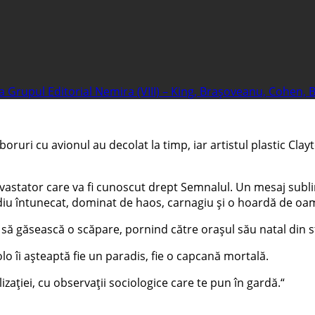
la Grupul Editorial Nemira (VIII) – King, Brașoveanu, Cohen, 
ruri cu avionul au decolat la timp, iar artistul plastic Cla
astator care va fi cunoscut drept Semnalul. Un mesaj subli
iu întunecat, dominat de haos, carnagiu și o hoardă de oame
ă să găsească o scăpare, pornind către orașul său natal din s
olo îi așteaptă fie un paradis, fie o capcană mortală.
izației, cu observații sociologice care te pun în gardă.“