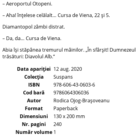
– Aeroportul Otopeni.
– Aha! înțelese celălalt… Cursa de Viena, 22 și 5.
Diamantopol zâmbi distrat.
– Da, da… Cursa de Viena.
Abia își stăpânea tremurul mâinilor. „În sfârșit! Dumnezeule
trăsături: Diavolul Alb.“
Data apariției
12 aug. 2020
Colecția
Suspans
ISBN
978-606-43-0603-6
Cod bară
9786064306036
Autor
Rodica Ojog-Brașoveanu
Format
Paperback
Dimensiuni
130 x 200 mm
Nr. pagini
240
Număr volume
1