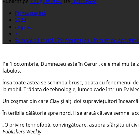
Publicat pe
7 august 2020
De
Liviu Szoke
Prima pagină
2020
august
7
Semnal editorial 179: Noutăți sau în curs de apariție 
Pe 1 octombrie, Dumnezeu este în Ceruri, cele mai multe zbo
fabulos.
Însă toate astea se schimbă brusc, odată cu fenomenul dev
la mobil. Trădată de tehnologie, lumea cade într-un Ev Med
Un coșmar din care Clay și alți doi supraviețuitori încearc
În teribila călătorie spre nord, li se arată câteva semne: ac
„O privire tehnofobă, convingătoare, asupra sfârșitului civil
Publishers Weekly