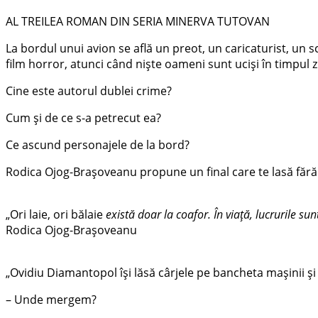
AL TREILEA ROMAN DIN SERIA MINERVA TUTOVAN
La bordul unui avion se află un preot, un caricaturist, un
film horror, atunci când niște oameni sunt uciși în timpul z
Cine este autorul dublei crime?
Cum și de ce s-a petrecut ea?
Ce ascund personajele de la bord?
Rodica Ojog-Brașoveanu propune un final care te lasă fără g
„Ori laie, ori bălaie
există doar la coafor. În viață, lucrurile s
Rodica Ojog-Brașoveanu
„Ovidiu Diamantopol își lăsă cârjele pe bancheta mașinii și 
– Unde mergem?