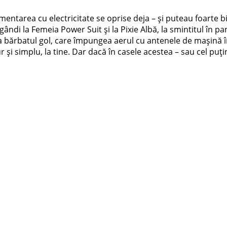
limentarea cu electricitate se oprise deja – și puteau foarte b
ndi la Femeia Power Suit și la Pixie Albă, la smintitul în pan
 la bărbatul gol, care împungea aerul cu antenele de mașină 
ur și simplu, la tine. Dar dacă în casele acestea – sau cel p