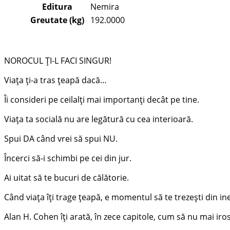
Editura
Nemira
Greutate (kg)
192.0000
NOROCUL ȚI-L FACI SINGUR!
Viața ți-a tras țeapă dacă…
Îi consideri pe ceilalți mai importanți decât pe tine.
Viața ta socială nu are legătură cu cea interioară.
Spui DA când vrei să spui NU.
Încerci să-i schimbi pe cei din jur.
Ai uitat să te bucuri de călătorie.
Când viața îți trage țeapă, e momentul să te trezești din ine
Alan H. Cohen îți arată, în zece capitole, cum să nu mai iros