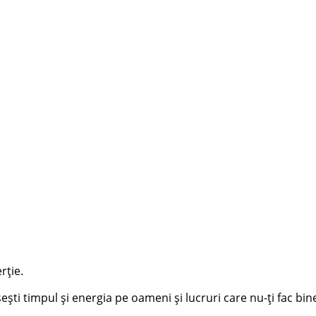
rție.
ești timpul și energia pe oameni și lucruri care nu-ți fac bine