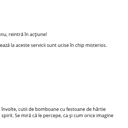
u, reintră în acțiune!
ză la aceste servicii sunt ucise în chip misterios.
nt învolte, cutii de bomboane cu festoane de hârtie
 spirit. Se miră că le percepe, ca și cum orice imagine