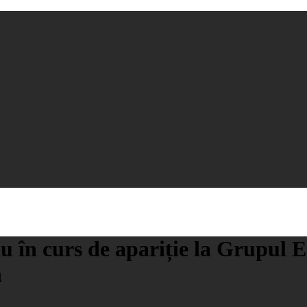
u în curs de apariție la Grupul E
n