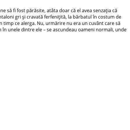
ine să fi fost părăsite, atâta doar că el avea senzația că
taloni gri și cravată ferfenițită, la bărbatul în costum de
în timp ce alerga. Nu, urmărire nu era un cuvânt care să
uțin în unele dintre ele – se ascundeau oameni normali, unde