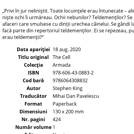
„Privi în jur neliniștit. Toate locuințele erau întunecate – a
niște ochi îi urmăreau. Ochii nebunilor? Teldemenților? Se gâ
afaceri care smulsese cu dinții urechea câinelui. Se gândi
facă parte din repertoriul teldemenților. Ei se repezeau, p
erau teldemenții?“
Data apariției
18 aug. 2020
Titlu original
The Cell
Colecția
Armada
ISBN
978-606-43-0883-2
Cod bară
9786064308832
Autor
Stephen King
Traducător
Mihai Dan Pavelescu
Format
Paperback
Dimensiuni
130 x 200 mm
Nr. pagini
424
Număr volume
1