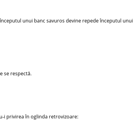
ea începutul unui banc savuros devine repede începutul unui
re se respectă.
‑i privirea în oglinda retrovizoare: