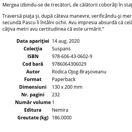
Mergea izbindu‑se de trecători, de călătorii coborâți în sta
Traversă piața și, după câteva manevre, verificându‑și mere
secundă Pascu îi întâlni ochii. Avu impresia absurdă că celăl
câțiva metri avu certitudinea că este urmărit.“
Data apariției
14 aug. 2020
Colecția
Suspans
ISBN
978-606-43-0602-9
Cod bară
9786064306029
Autor
Rodica Ojog-Brașoveanu
Format
Paperback
Dimensiuni
130 x 200 mm
Nr. pagini
232
Număr volume
1
Editura
Nemira
Greutate (kg)
186.0000