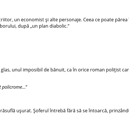
 scriitor, un economist și alte personaje. Ceea ce poate păr
borului, după „un plan diabolic.“
las, unul imposibil de bănuit, ca în orice roman polițist ca
unt policrome…
“
răsuflă ușurat. Șoferul întrebă fără să se întoarcă, prinzându