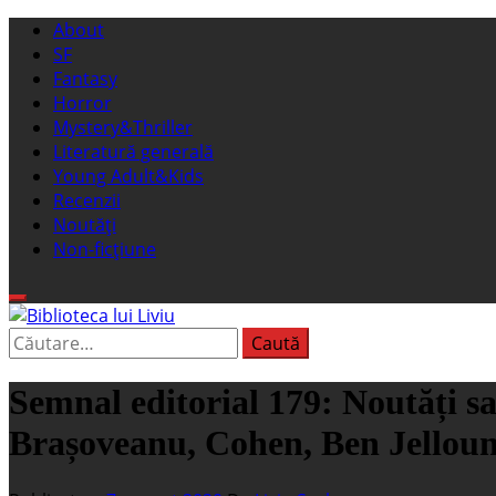
Sari
Meniu
About
la
principal
SF
conținut
Fantasy
Horror
Mystery&Thriller
Literatură generală
Young Adult&Kids
Recenzii
Noutăți
Non-ficțiune
Caută
Biblioteca lui Liviu
Fostul blog FanSF
după:
Semnal editorial 179: Noutăți sa
Brașoveanu, Cohen, Ben Jellou