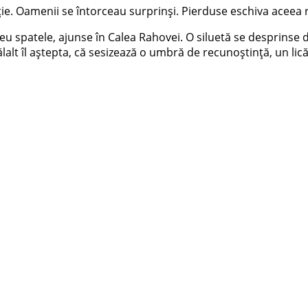
ție. Oamenii se întorceau surprinși. Pierduse eschiva aceea r
u spatele, ajunse în Calea Rahovei. O siluetă se desprinse d
alt îl aștepta, că sesizează o umbră de recunoștință, un licăr 