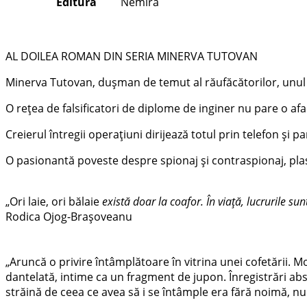
Editura
Nemira
AL DOILEA ROMAN DIN SERIA MINERVA TUTOVAN
Minerva Tutovan, dușman de temut al răufăcătorilor, unul d
O rețea de falsificatori de diplome de inginer nu pare o af
Creierul întregii operațiuni dirijează totul prin telefon și
O pasionantă poveste despre spionaj și contraspionaj, plasa
„Ori laie, ori bălaie
există doar la coafor. În viață, lucrurile s
Rodica Ojog-Brașoveanu
„Aruncă o privire întâmplătoare în vitrina unei cofetării. 
dantelată, intime ca un fragment de jupon. Înregistrări abst
străină de ceea ce avea să i se întâmple era fără noimă, nu