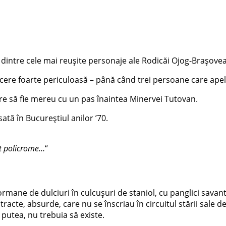
intre cele mai reușite personaje ale Rodicăi Ojog-Brașovean
acere foarte periculoasă – până când trei persoane care apelea
 pare să fie mereu cu un pas înaintea Minervei Tutovan.
tă în Bucureștiul anilor ’70.
unt policrome…
“
Mormane de dulciuri în culcușuri de staniol, cu panglici sava
racte, absurde, care nu se înscriau în circuitul stării sale de
 putea, nu trebuia să existe.