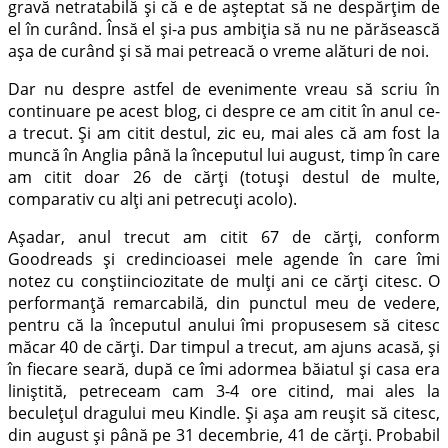
gravă netratabilă și că e de așteptat să ne despărțim de
el în curând. Însă el și-a pus ambiția să nu ne părăsească
așa de curând și să mai petreacă o vreme alături de noi.
Dar nu despre astfel de evenimente vreau să scriu în
continuare pe acest blog, ci despre ce am citit în anul ce-
a trecut. Și am citit destul, zic eu, mai ales că am fost la
muncă în Anglia până la începutul lui august, timp în care
am citit doar 26 de cărți (totuși destul de multe,
comparativ cu alți ani petrecuți acolo).
Așadar, anul trecut am citit 67 de cărți, conform
Goodreads și credincioasei mele agende în care îmi
notez cu conștiinciozitate de mulți ani ce cărți citesc. O
performanță remarcabilă, din punctul meu de vedere,
pentru că la începutul anului îmi propusesem să citesc
măcar 40 de cărți. Dar timpul a trecut, am ajuns acasă, și
în fiecare seară, după ce îmi adormea băiatul și casa era
liniștită, petreceam cam 3-4 ore citind, mai ales la
beculețul dragului meu Kindle. Și așa am reușit să citesc,
din august și până pe 31 decembrie, 41 de cărți. Probabil