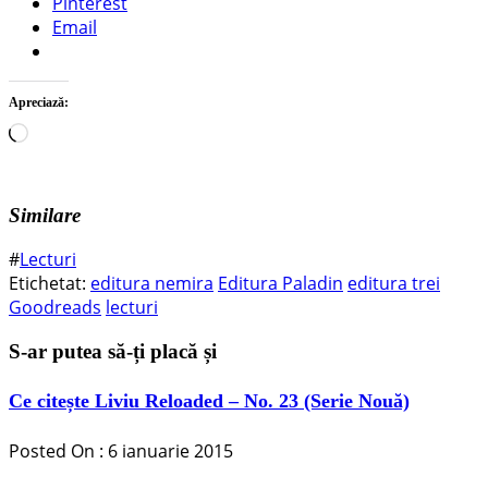
Pinterest
Email
Apreciază:
Încarc...
Similare
#
Lecturi
Etichetat:
editura nemira
Editura Paladin
editura trei
Goodreads
lecturi
S-ar putea să-ți placă și
Ce citește Liviu Reloaded – No. 23 (Serie Nouă)
Posted On : 6 ianuarie 2015