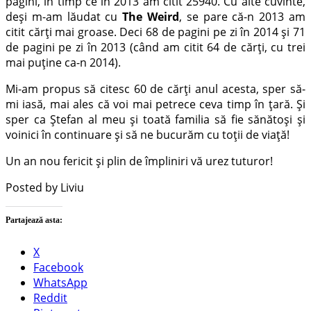
pagini, în timp ce în 2013 am citit 25940. Cu alte cuvinte,
deși m-am lăudat cu
The Weird
, se pare că-n 2013 am
citit cărți mai groase. Deci 68 de pagini pe zi în 2014 și 71
de pagini pe zi în 2013 (când am citit 64 de cărți, cu trei
mai puține ca-n 2014).
Mi-am propus să citesc 60 de cărți anul acesta, sper să-
mi iasă, mai ales că voi mai petrece ceva timp în țară. Și
sper ca Ștefan al meu și toată familia să fie sănătoși și
voinici în continuare și să ne bucurăm cu toții de viață!
Un an nou fericit și plin de împliniri vă urez tuturor!
Posted by Liviu
Partajează asta:
X
Facebook
WhatsApp
Reddit