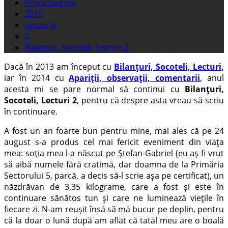
Prima pagină
2015
ianuarie
3
Bilanțuri, Socoteli, Lecturi 2
Dacă în 2013 am început cu
Bilanțuri, Socoteli, Lecturi
,
iar în 2014 cu
Apariții, observații, comentarii
, anul
acesta mi se pare normal să continui cu
Bilanțuri,
Socoteli, Lecturi 2
, pentru că despre asta vreau să scriu
în continuare.
A fost un an foarte bun pentru mine, mai ales că pe 24
august s-a produs cel mai fericit eveniment din viața
mea: soția mea l-a născut pe Ștefan-Gabriel (eu aș fi vrut
să aibă numele fără cratimă, dar doamna de la Primăria
Sectorului 5, parcă, a decis să-l scrie așa pe certificat), un
năzdrăvan de 3,35 kilograme, care a fost și este în
continuare sănătos tun și care ne luminează viețile în
fiecare zi. N-am reușit însă să mă bucur pe deplin, pentru
că la doar o lună după am aflat că tatăl meu are o boală