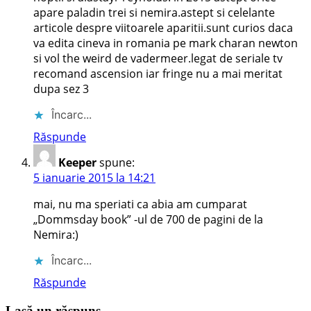
apare paladin trei si nemira.astept si celelante
articole despre viitoarele aparitii.sunt curios daca
va edita cineva in romania pe mark charan newton
si vol the weird de vadermeer.legat de seriale tv
recomand ascension iar fringe nu a mai meritat
dupa sez 3
Încarc...
Răspunde
Keeper
spune:
5 ianuarie 2015 la 14:21
mai, nu ma speriati ca abia am cumparat
„Dommsday book” -ul de 700 de pagini de la
Nemira:)
Încarc...
Răspunde
Lasă un răspuns