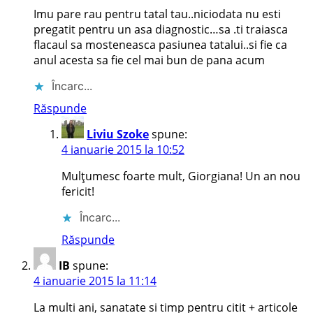
Imu pare rau pentru tatal tau..niciodata nu esti
pregatit pentru un asa diagnostic…sa .ti traiasca
flacaul sa mosteneasca pasiunea tatalui..si fie ca
anul acesta sa fie cel mai bun de pana acum
Încarc...
Răspunde
Liviu Szoke
spune:
4 ianuarie 2015 la 10:52
Mulțumesc foarte mult, Giorgiana! Un an nou
fericit!
Încarc...
Răspunde
IB
spune:
4 ianuarie 2015 la 11:14
La multi ani, sanatate si timp pentru citit + articole