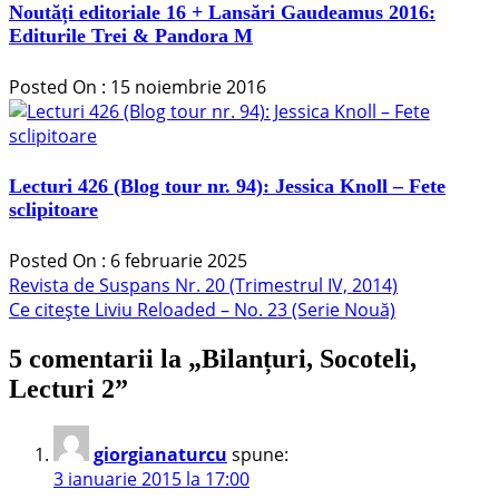
Noutăți editoriale 16 + Lansări Gaudeamus 2016:
Editurile Trei & Pandora M
Posted On : 15 noiembrie 2016
Lecturi 426 (Blog tour nr. 94): Jessica Knoll – Fete
sclipitoare
Posted On : 6 februarie 2025
Navigare
Articolul
Revista de Suspans Nr. 20 (Trimestrul IV, 2014)
anterior:
Articolul
Ce citește Liviu Reloaded – No. 23 (Serie Nouă)
în
următor:
articole
5 comentarii la „
Bilanțuri, Socoteli,
Lecturi 2
”
giorgianaturcu
spune:
3 ianuarie 2015 la 17:00