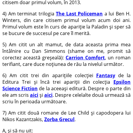
citisem doar primul volum, în 2013.
4) Am terminat trilogia
The Last Policeman
a lui Ben H.
Winters, din care citisem primul volum acum doi ani.
Primul volum este în curs de apariție la Paladin și sper să
se bucure de succesul pe care îl merită.
5) Am citit un alt mamut, de data aceasta prima mea
întâlnire cu Dan Simmons (shame on me, promit să
corectez această greșeală):
Carrion Comfort
, un roman
terifiant, care duce noțiunea de rău la nivelul următor.
6) Am citit trei din aparițiile colecției
Fantasy
de la
Editura Trei și încă trei apariții din colecția
Epsilon
Science Fiction
de la aceeași editură. Despre o parte din
ele am scris
aici
și
aici
. Despre celelalte două urmează să
scriu în perioada următoare.
7) Am citit două romane de Lee Child și capodopera lui
Nikos Kazantzakis,
Zorba Grecul
.
A, și să nu uit: