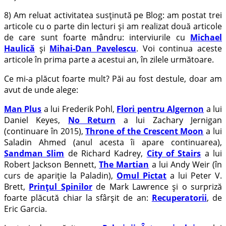
8) Am reluat activitatea susținută pe Blog: am postat trei
articole cu o parte din lecturi și am realizat două articole
de care sunt foarte mândru: interviurile cu
Michael
Haulică
și
Mihai-Dan Pavelescu
. Voi continua aceste
articole în prima parte a acestui an, în zilele următoare.
Ce mi-a plăcut foarte mult? Păi au fost destule, doar am
avut de unde alege:
Man Plus
a lui Frederik Pohl,
Flori pentru Algernon
a lui
Daniel Keyes,
No Return
a lui Zachary Jernigan
(continuare în 2015),
Throne of the Crescent Moon
a lui
Saladin Ahmed (anul acesta îi apare continuarea),
Sandman Slim
de Richard Kadrey,
City of Stairs
a lui
Robert Jackson Bennett,
The Martian
a lui Andy Weir (în
curs de apariție la Paladin),
Omul Pictat
a lui Peter V.
Brett,
Prințul Spinilor
de Mark Lawrence și o surpriză
foarte plăcută chiar la sfârșit de an:
Recuperatorii
, de
Eric Garcia.