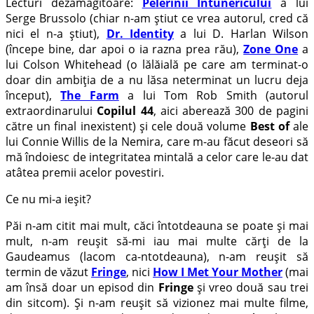
Lecturi dezamăgitoare:
Pelerinii Întunericului
a lui
Serge Brussolo (chiar n-am știut ce vrea autorul, cred că
nici el n-a știut),
Dr. Identity
a lui D. Harlan Wilson
(începe bine, dar apoi o ia razna prea rău),
Zone One
a
lui Colson Whitehead (o lălăială pe care am terminat-o
doar din ambiția de a nu lăsa neterminat un lucru deja
început),
The Farm
a lui Tom Rob Smith (autorul
extraordinarului
Copilul 44
, aici aberează 300 de pagini
către un final inexistent) și cele două volume
Best of
ale
lui Connie Willis de la Nemira, care m-au făcut deseori să
mă îndoiesc de integritatea mintală a celor care le-au dat
atâtea premii acelor povestiri.
Ce nu mi-a ieșit?
Păi n-am citit mai mult, căci întotdeauna se poate și mai
mult, n-am reușit să-mi iau mai multe cărți de la
Gaudeamus (lacom ca-ntotdeauna), n-am reușit să
termin de văzut
Fringe
, nici
How I Met Your Mother
(mai
am însă doar un episod din
Fringe
și vreo două sau trei
din sitcom). Și n-am reușit să vizionez mai multe filme,