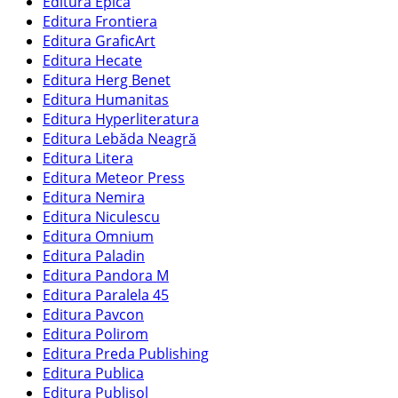
Editura Epica
Editura Frontiera
Editura GraficArt
Editura Hecate
Editura Herg Benet
Editura Humanitas
Editura Hyperliteratura
Editura Lebăda Neagră
Editura Litera
Editura Meteor Press
Editura Nemira
Editura Niculescu
Editura Omnium
Editura Paladin
Editura Pandora M
Editura Paralela 45
Editura Pavcon
Editura Polirom
Editura Preda Publishing
Editura Publica
Editura Publisol