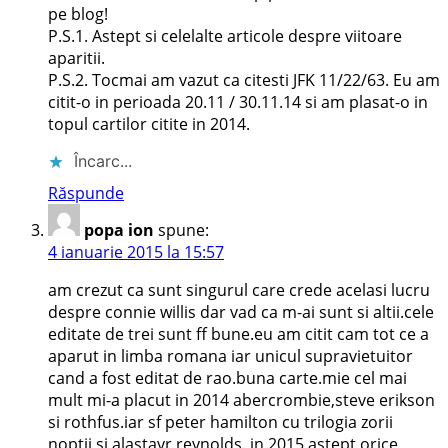
pe blog!
P.S.1. Astept si celelalte articole despre viitoare
aparitii.
P.S.2. Tocmai am vazut ca citesti JFK 11/22/63. Eu am
citit-o in perioada 20.11 / 30.11.14 si am plasat-o in
topul cartilor citite in 2014.
Încarc...
Răspunde
popa ion
spune:
4 ianuarie 2015 la 15:57
am crezut ca sunt singurul care crede acelasi lucru
despre connie willis dar vad ca m-ai sunt si altii.cele
editate de trei sunt ff bune.eu am citit cam tot ce a
aparut in limba romana iar unicul supravietuitor
cand a fost editat de rao.buna carte.mie cel mai
mult mi-a placut in 2014 abercrombie,steve erikson
si rothfus.iar sf peter hamilton cu trilogia zorii
noptii si alastayr reynolds. in 2015 astept orice