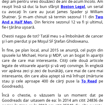
deși am pentru vreo douăzeci de ani de-acum încolo. Am
reușit însă să duc la bun sfârșit
Boston Legal
, un serial
cu avocați în care au jucat James Spader și William
Shatner. Și m-am chinuit să termin sezonul 11 din
Two
And a Half Men
.
Din fericire sezonul 12 va fi și ultimul,
fie-i țărâna ușoară.
Chestii nașpa de tot? Tatăl meu s-a îmbolnăvit de cancer
și l-am pierdut și pe Moșul SF Ștefan Ghidoveanu.
În fine, pe plan local, anul 2015 se anunță, cel puțin din
spusele lui Michael, Horia și MDP, un an bogat în apariții
care de care mai interesante. Citiți cele două articole
legate de viitoarele apariții și vă veți convinge. În engleză
vor apărea zeci și zeci de bunătăți, care mai de care mai
interesante, din care abia aștept să mă înfrupt (mărturie
stau și cele aproape 400 de cărți puse la
To Read
pe
Goodreads).
Încă o chestie, o văzusem la un moment dat pe
Goodreads dar uitasem de ea: în 2014 am citit 24836 de