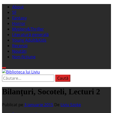
Sari
Meniu
About
la
principal
SF
conținut
Fantasy
Horror
Mystery&Thriller
Literatură generală
Young Adult&Kids
Recenzii
Noutăți
Non-ficțiune
Caută
Biblioteca lui Liviu
Fostul blog FanSF
după:
Bilanțuri, Socoteli, Lecturi 2
Publicat pe
3 ianuarie 2015
De
Liviu Szoke