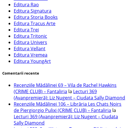
Editura Rao
Editura Signatura
Editura Storia Books
Editura Tracus Arte
Editura Trei
Editura Tritonic
Editura Univers
Editura Vellant
Editura Vremea
Editura YoungArt
Comentarii recente
Recenziile Mădălinei 69 – Vila de Rachel Hawkins
(CRIME CLUB) – Fantaliria
la
Lecturi 369
(Avanpremieră): Liz Nugent – Ciudata Sally Diamond
Recenziile Mădălinei 106 – Librăria Les Chats Noirs
de Piergiorgio Pulixi (CRIME CLUB) – Fantaliria
la
Lecturi 369 (Avanpremieră): Liz Nugent – Ciudata
Sally Diamond