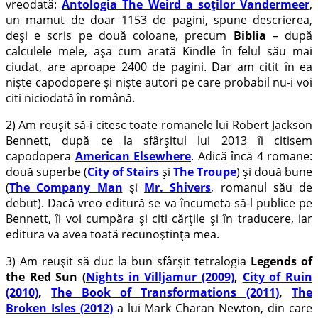
vreodată:
Antologia The Weird a soților Vandermeer
,
un mamut de doar 1153 de pagini, spune descrierea,
deși e scris pe două coloane, precum
Biblia
– după
calculele mele, așa cum arată Kindle în felul său mai
ciudat, are aproape 2400 de pagini. Dar am citit în ea
niște capodopere și niște autori pe care probabil nu-i voi
citi niciodată în română.
2) Am reușit să-i citesc toate romanele lui Robert Jackson
Bennett, după ce la sfârșitul lui 2013 îi citisem
capodopera
American Elsewhere
. Adică încă 4 romane:
două superbe (
City of Stairs
și
The Troupe
) și două bune
(
The Company Man
și
Mr. Shivers
, romanul său de
debut). Dacă vreo editură se va încumeta să-l publice pe
Bennett, îi voi cumpăra și citi cărțile și în traducere, iar
editura va avea toată recunoștința mea.
3) Am reușit să duc la bun sfârșit tetralogia
Legends of
the Red Sun
(
Nights in Villjamur (2009)
,
City of Ruin
(2010)
,
The Book of Transformations (2011)
,
The
Broken Isles (2012)
a lui Mark Charan Newton, din care