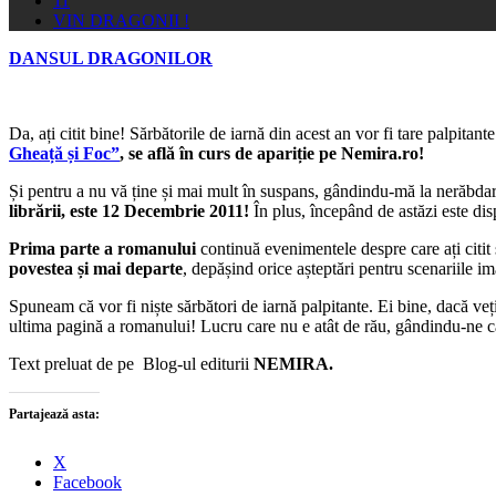
11
VIN DRAGONII !
DANSUL DRAGONILOR
Da, ați citit bine! Sărbătorile de iarnă din acest an vor fi tare palpitant
Gheață și Foc”
, se află în curs de apariție pe Nemira.ro!
Și pentru a nu vă ține și mai mult în suspans, gândindu-mă la nerăbdar
librării, este 12 Decembrie 2011!
În plus, începând de astăzi este dis
Prima parte a romanului
continuă evenimentele despre care ați citit
povestea și mai departe
, depășind orice așteptări pentru scenariile i
Spuneam că vor fi niște sărbători de iarnă palpitante. Ei bine, dacă ve
ultima pagină a romanului! Lucru care nu e atât de rău, gândindu-ne că
Text preluat de pe Blog-ul editurii
NEMIRA.
Partajează asta:
X
Facebook