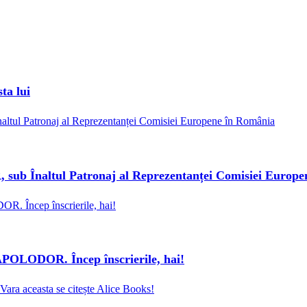
ta lui
Înaltul Patronaj al Reprezentanței Comisiei Europe
OLODOR. Încep înscrierile, hai!