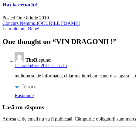
Hai la cenaclu!
Posted On : 8 iulie 2010
Navigare
Articolul
Concurs Nemira: JOCURILE FOAMEI
anterior:
Articolul
La multi ani, Bebe!
în
următor:
articole
One thought on “
VIN DRAGONII !
”
ThoR
spune:
11 noiembrie 2011 la 17:15
multumesc de informatie, chiar ma intrebam cand o sa apara
Încarc...
Răspunde
Lasă un răspuns
Adresa ta de email nu va fi publicată.
Câmpurile obligatorii sunt marc