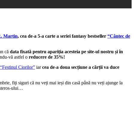
. Martin
, cea de-a 5-a carte a seriei fantasy bestseller
“Cântec de
pun că
data fixată pentru apariția acesteia pe site-ul nostru și în
indu-vă astfel o
reducere de 35%!
“Festinul Ciorilor”
iar
cea de-a doua secțiune a cărții va duce
ie, fiți siguri că nu veți mai ieși din casă până nu veți ajunge la
esteros-ului…