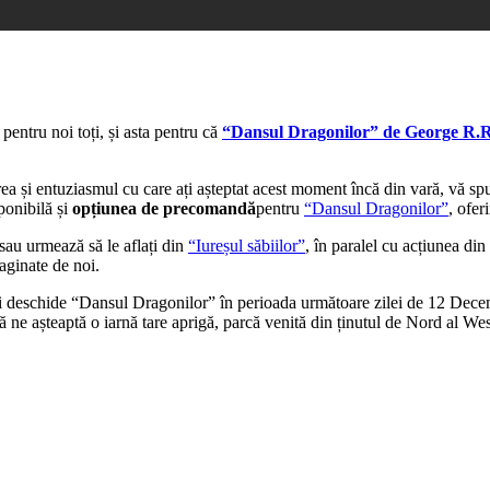
e pentru noi toți, și asta pentru că
“Dansul Dragonilor” de George R.R
ea și entuziasmul cu care ați așteptat acest moment încă din vară, vă s
ponibilă și
opțiunea de precomandă
pentru
“Dansul Dragonilor”
, ofer
 sau urmează să le aflați din
“Iureșul săbiilor”
, în paralel cu acțiunea din
maginate de noi.
ți deschide “Dansul Dragonilor” în perioada următoare zilei de 12 Decembr
 ne așteaptă o iarnă tare aprigă, parcă venită din ținutul de Nord al W