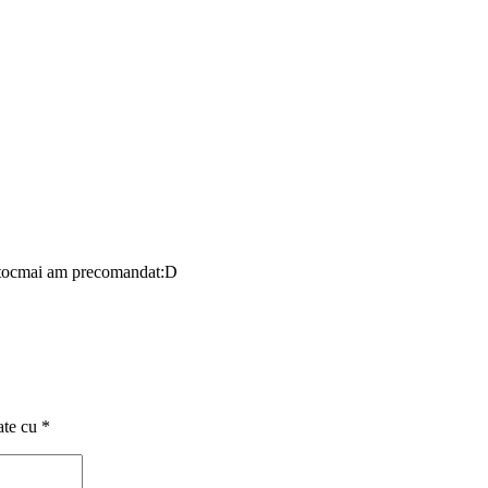
 …tocmai am precomandat:D
ate cu
*