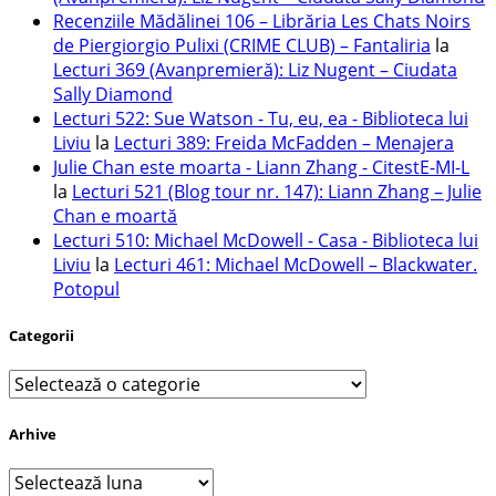
Recenziile Mădălinei 106 – Librăria Les Chats Noirs
de Piergiorgio Pulixi (CRIME CLUB) – Fantaliria
la
Lecturi 369 (Avanpremieră): Liz Nugent – Ciudata
Sally Diamond
Lecturi 522: Sue Watson - Tu, eu, ea - Biblioteca lui
Liviu
la
Lecturi 389: Freida McFadden – Menajera
Julie Chan este moarta - Liann Zhang - CitestE-MI-L
la
Lecturi 521 (Blog tour nr. 147): Liann Zhang – Julie
Chan e moartă
Lecturi 510: Michael McDowell - Casa - Biblioteca lui
Liviu
la
Lecturi 461: Michael McDowell – Blackwater.
Potopul
Categorii
Categorii
Arhive
Arhive