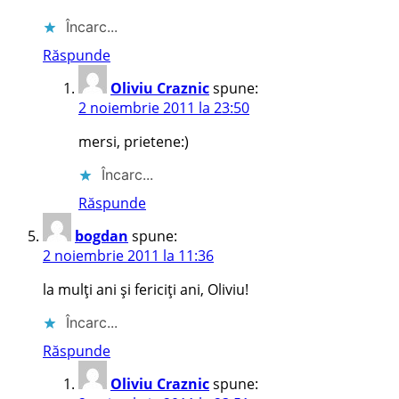
Încarc...
Răspunde
Oliviu Craznic
spune:
2 noiembrie 2011 la 23:50
mersi, prietene:)
Încarc...
Răspunde
bogdan
spune:
2 noiembrie 2011 la 11:36
la mulți ani și fericiți ani, Oliviu!
Încarc...
Răspunde
Oliviu Craznic
spune: