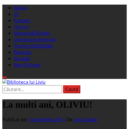
Sari
Meniu
About
la
principal
SF
conținut
Fantasy
Horror
Mystery&Thriller
Literatură generală
Young Adult&Kids
Recenzii
Noutăți
Non-ficțiune
Caută
Biblioteca lui Liviu
Fostul blog FanSF
după:
La multi ani, OLIVIU!
Publicat pe
1 noiembrie 2011
De
Liviu Szoke