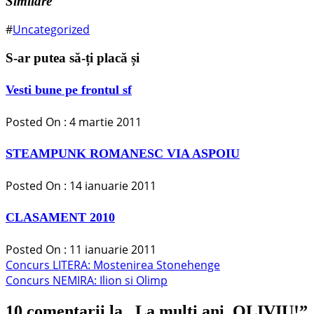
Similare
#
Uncategorized
S-ar putea să-ți placă și
Vesti bune pe frontul sf
Posted On : 4 martie 2011
STEAMPUNK ROMANESC VIA ASPOIU
Posted On : 14 ianuarie 2011
CLASAMENT 2010
Posted On : 11 ianuarie 2011
Navigare
Articolul
Concurs LITERA: Mostenirea Stonehenge
anterior:
Articolul
Concurs NEMIRA: Ilion si Olimp
în
următor:
articole
10 comentarii la „
La multi ani, OLIVIU!
”