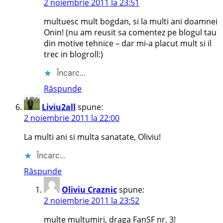
2 noiembrie 2011 la 23:51
multuesc mult bogdan, si la multi ani doamnei
Onin! (nu am reusit sa comentez pe blogul tau
din motive tehnice – dar mi-a placut mult si il
trec in blogroll:)
Încarc...
Răspunde
Liviu2all
spune:
2 noiembrie 2011 la 22:00
La multi ani si multa sanatate, Oliviu!
Încarc...
Răspunde
Oliviu Craznic
spune:
2 noiembrie 2011 la 23:52
multe multumiri, draga FanSF nr. 3!