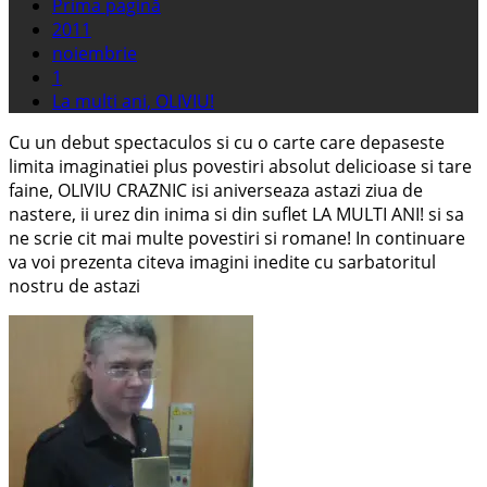
Prima pagină
2011
noiembrie
1
La multi ani, OLIVIU!
Cu un debut spectaculos si cu o carte care depaseste
limita imaginatiei plus povestiri absolut delicioase si tare
faine, OLIVIU CRAZNIC isi aniverseaza astazi ziua de
nastere, ii urez din inima si din suflet LA MULTI ANI! si sa
ne scrie cit mai multe povestiri si romane! In continuare
va voi prezenta citeva imagini inedite cu sarbatoritul
nostru de astazi