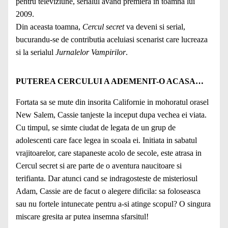
pentru televiziune, serialul avand premiera in toamna lui
2009.
Din aceasta toamna,
Cercul secret
va deveni si serial,
bucurandu-se de contributia aceluiasi scenarist care lucreaza
si la serialul
Jurnalelor Vampirilor
.
PUTEREA CERCULUI A ADEMENIT-O ACASA…
Fortata sa se mute din insorita Californie in mohoratul orasel
New Salem, Cassie tanjeste la inceput dupa vechea ei viata.
Cu timpul, se simte ciudat de legata de un grup de
adolescenti care face legea in scoala ei. Initiata in sabatul
vrajitoarelor, care stapaneste acolo de secole, este atrasa in
Cercul secret si are parte de o aventura naucitoare si
terifianta. Dar atunci cand se indragosteste de misteriosul
Adam, Cassie are de facut o alegere dificila: sa foloseasca
sau nu fortele intunecate pentru a-si atinge scopul? O singura
miscare gresita ar putea insemna sfarsitul!