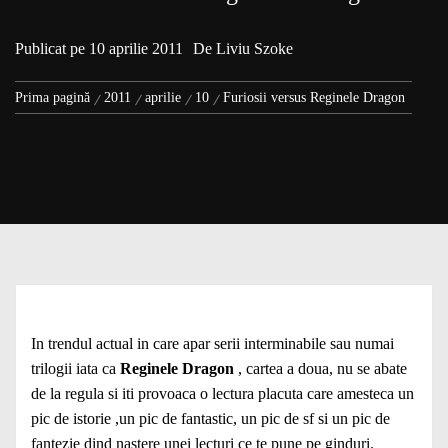
Publicat pe
10 aprilie 2011
De
Liviu Szoke
Prima pagină
2011
aprilie
10
Furiosii versus Reginele Dragon
In trendul actual in care apar serii interminabile sau numai
trilogii iata ca
Reginele Dragon
, cartea a doua, nu se abate
de la regula si iti provoaca o lectura placuta care amesteca un
pic de istorie ,un pic de fantastic, un pic de sf si un pic de
fantezie dind nastere unei lecturi ce te pune pe ginduri.