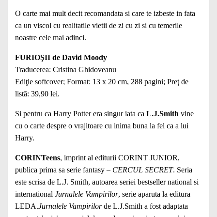
O carte mai mult decit recomandata si care te izbeste in fata
ca un viscol cu realitatile vietii de zi cu zi si cu temerile
noastre cele mai adinci.
FURIOŞII de David Moody
Traducerea: Cristina Ghidoveanu
Ediţie softcover; Format: 13 x 20 cm, 288 pagini; Preţ de
listă: 39,90 lei.
Si pentru ca Harry Potter era singur iata ca
L.J.Smith
vine
cu o carte despre o vrajitoare cu inima buna la fel ca a lui
Harry.
CORINTeens
, imprint al editurii CORINT JUNIOR,
publica prima sa serie fantasy –
CERCUL SECRET
. Seria
este scrisa de L.J. Smith, autoarea seriei bestseller national si
international
Jurnalele Vampirilor
, serie aparuta la editura
LEDA.
Jurnalele Vampirilor
de L.J.Smith a fost adaptata