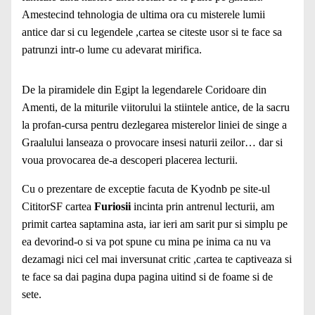
Amestecind tehnologia de ultima ora cu misterele lumii
antice dar si cu legendele ,cartea se citeste usor si te
face
sa
patrunzi intr-o lume cu adevarat mirifica.
De la piramidele din Egipt la legendarele Coridoare din
Amenti, de la miturile viitorului la stiintele antice, de la sacru
la profan-cursa pentru dezlegarea misterelor liniei de singe a
Graalului lanseaza o provocare insesi naturii zeilor… dar si
voua provocarea de-a descoperi placerea lecturii.
Cu o prezentare de exceptie facuta de Kyodnb pe site-ul
CititorSF cartea
Furiosii
incinta prin antrenul lecturii, am
primit cartea saptamina asta, iar ieri am sarit pur si simplu pe
ea devorind-o si va pot spune cu mina pe inima ca nu va
dezamagi nici cel mai inversunat critic ,cartea te captiveaza si
te face sa dai pagina dupa pagina uitind si de foame si de
sete.