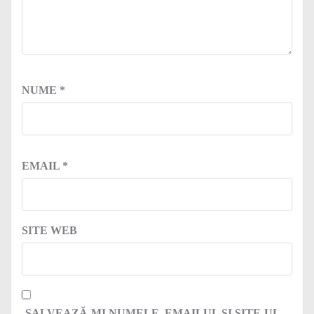
NUME
*
EMAIL
*
SITE WEB
SALVEAZĂ-MI NUMELE, EMAILUL ȘI SITE-UL