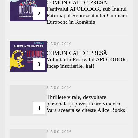
COMUNICAT DE PRESĂ:
Festivalul APOLODOR, sub Înaltul
2
Patronaj al Reprezentanței Comisiei
Europene în România
5 AUG 2026
COMUNICAT DE PRESĂ:
Voluntar la Festivalul APOLODOR.
3
Încep înscrierile, hai!
3 AUG 2026
Thrillere virale, dezvoltare
personală și povești care vindecă.
4
Vara aceasta se citește Alice Books!
3 AUG 2026