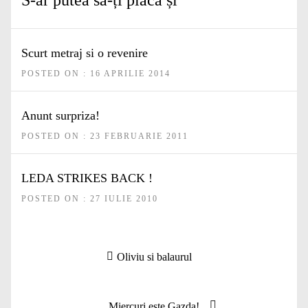
S-ar putea să-ți placă și
Scurt metraj si o revenire
POSTED ON : 16 APRILIE 2014
Anunt surpriza!
POSTED ON : 23 FEBRUARIE 2011
LEDA STRIKES BACK !
POSTED ON : 27 IULIE 2010
Navigare
Articolul
Oliviu si balaurul
în
anterior:
articole
Articolul
Miercuri este Gazda!