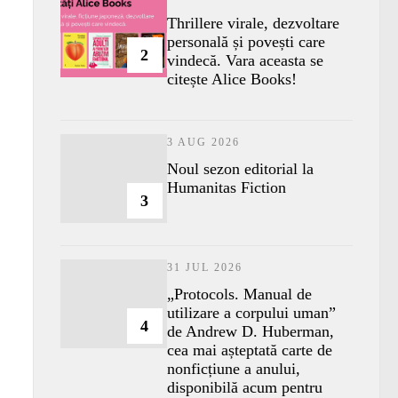
Thrillere virale, dezvoltare
personală și povești care
2
vindecă. Vara aceasta se
citește Alice Books!
3 AUG 2026
​Noul sezon editorial la
Humanitas Fiction
3
31 JUL 2026
„Protocols. Manual de
utilizare a corpului uman”
4
de Andrew D. Huberman,
cea mai așteptată carte de
nonficțiune a anului,
disponibilă acum pentru