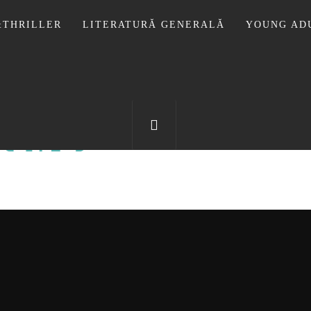
THRILLER
LITERATURĂ GENERALĂ
YOUNG AD
OTECA LUI
FOSTUL BLOG FANSF