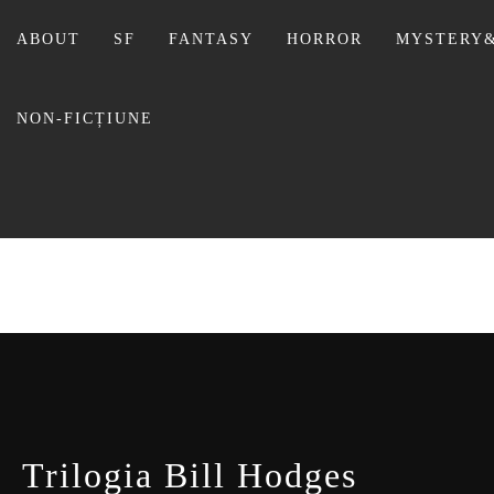
Sari
la
ABOUT
SF
FANTASY
HORROR
MYSTERY&
conținut
NON-FICȚIUNE
BIBLI
Trilogia Bill Hodges