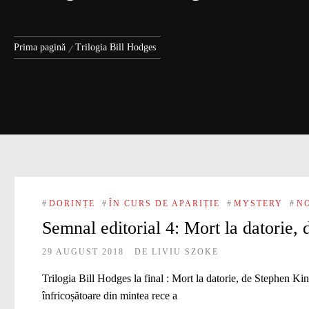
Prima pagină
Trilogia Bill Hodges
#
DORINȚE
#
ÎN CURS DE APARIȚIE
#
MYSTERY
#
N
Semnal editorial 4: Mort la datorie,
29 AUGUST 2018
DE
LIVIU SZOKE
Trilogia Bill Hodges la final : Mort la datorie, de Stephen K
înfricoșătoare din mintea rece a