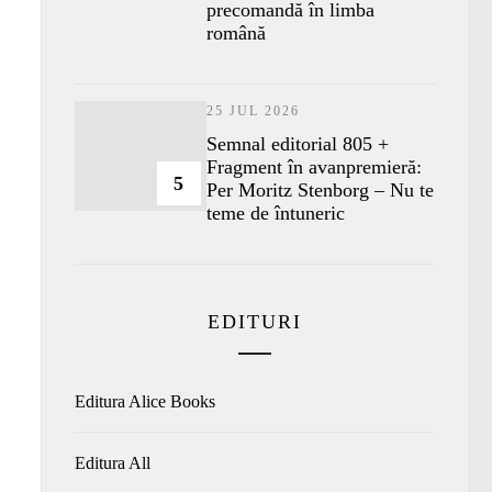
precomandă în limba
română
25 JUL 2026
Semnal editorial 805 +
Fragment în avanpremieră:
5
Per Moritz Stenborg – Nu te
teme de întuneric
EDITURI
Editura Alice Books
Editura All