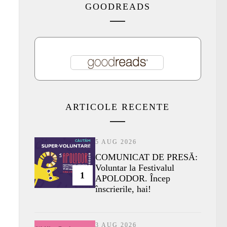
GOODREADS
ARTICOLE RECENTE
5 AUG 2026
COMUNICAT DE PRESĂ:
Voluntar la Festivalul
1
APOLODOR. Încep
înscrierile, hai!
3 AUG 2026