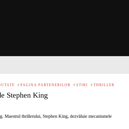
OUTATE
#
PAGINA PARTENERILOR
#
ȘTIRI
#
THRILLER
 de Stephen King
ing. Maestrul thrillerului, Stephen King, dezvăluie mecanismele