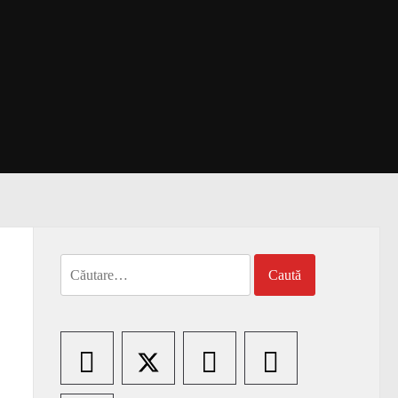
Caută
după: