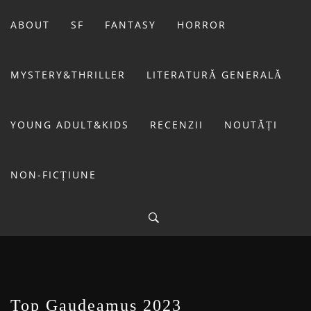
Sari
la
ABOUT
SF
FANTASY
HORROR
conținut
MYSTERY&THRILLER
LITERATURĂ GENERALĂ
YOUNG ADULT&KIDS
RECENZII
NOUTĂȚI
NON-FICȚIUNE
BIBLIOTECA LUI
FOSTUL BLOG FANSF
LIVIU
Top Gaudeamus 2023