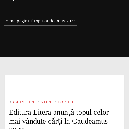
Prima pagină
Top Gaudeamus 2023
#
ANUNȚURI
#
ȘTIRI
#
TOPURI
Editura Litera anunță topul celor
mai vândute cărți la Gaudeamus