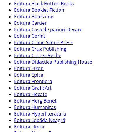
Editura Black Button Books
Editura Booklet Fiction
Editura Bookzone
Editura Cartier
Editura Casa de pariuri literare
Editura Corint
Editura Crime Scene Press
Editura Crux Publishing
Editura Curtea Veche
Editura Didactica Publishing House
Editura Eikon
Editura Epica
Editura Frontiera
Editura GraficArt
Editura Hecate
Editura Herg Benet
Editura Humanitas
Editura Hyperliteratura
Editura Lebăda Neagră
Editura Litera