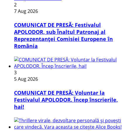
2
7 Aug 2026
COMUNICAT DE PRESĂ: Festivalul
APOLODOR, sub Înaltul Patronaj al
Reprezentanței Comisiei Europene în
România
3
5 Aug 2026
COMUNICAT DE PRESĂ: Voluntar la
Festivalul APOLODOR. Încep înscrierile,
hai!