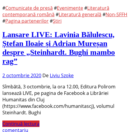
#
Comunicate de presă
#
Evenimente
#
Literatură
contemporană română
#
Literatură generală
#
Non-SFFH
#
Pagina partenerilor
#
Știri
Lansare LIVE: Lavinia Bălulescu,
Ștefan Iloaie și Adrian Mureșan
despre „Steinhardt. Bughi mambo
rag”
2 octombrie 2020
De
Liviu Szoke
Sîmbătă, 3 octombrie, la ora 12.00, Editura Polirom
lansează LIVE, pe pagina de Facebook a Librăriei
Humanitas din Cluj
(https://www.facebook.com/humanitascj), volumul
Steinhardt. Bughi
Continuă lectura
comentariu