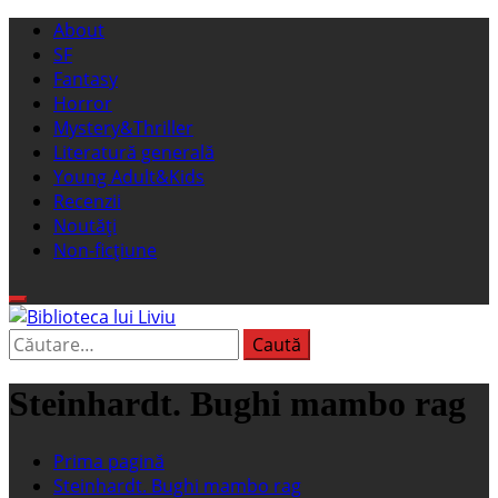
Sari
Meniu
About
la
principal
SF
conținut
Fantasy
Horror
Mystery&Thriller
Literatură generală
Young Adult&Kids
Recenzii
Noutăți
Non-ficțiune
Caută
Biblioteca lui Liviu
Fostul blog FanSF
după:
Steinhardt. Bughi mambo rag
Prima pagină
Steinhardt. Bughi mambo rag