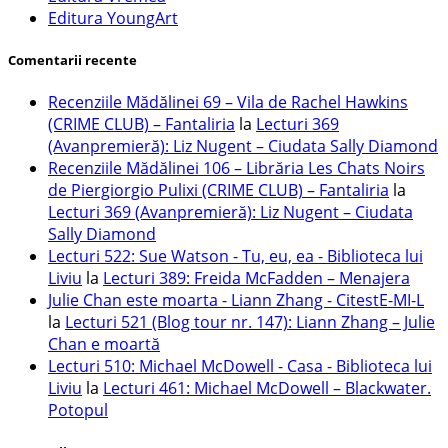
Editura YoungArt
Comentarii recente
Recenziile Mădălinei 69 – Vila de Rachel Hawkins
(CRIME CLUB) – Fantaliria
la
Lecturi 369
(Avanpremieră): Liz Nugent – Ciudata Sally Diamond
Recenziile Mădălinei 106 – Librăria Les Chats Noirs
de Piergiorgio Pulixi (CRIME CLUB) – Fantaliria
la
Lecturi 369 (Avanpremieră): Liz Nugent – Ciudata
Sally Diamond
Lecturi 522: Sue Watson - Tu, eu, ea - Biblioteca lui
Liviu
la
Lecturi 389: Freida McFadden – Menajera
Julie Chan este moarta - Liann Zhang - CitestE-MI-L
la
Lecturi 521 (Blog tour nr. 147): Liann Zhang – Julie
Chan e moartă
Lecturi 510: Michael McDowell - Casa - Biblioteca lui
Liviu
la
Lecturi 461: Michael McDowell – Blackwater.
Potopul