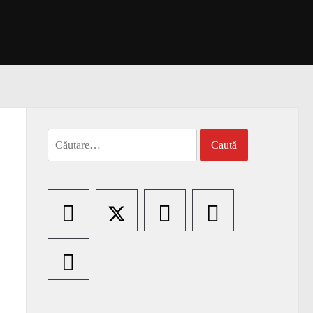
Caută
după: