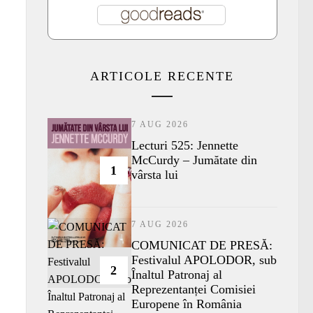
ARTICOLE RECENTE
7 AUG 2026
Lecturi 525: Jennette
McCurdy – Jumătate din
1
vârsta lui
7 AUG 2026
COMUNICAT DE PRESĂ:
Festivalul APOLODOR, sub
2
Înaltul Patronaj al
Reprezentanței Comisiei
Europene în România