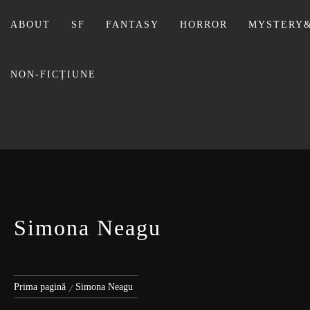
Sari
la
ABOUT
SF
FANTASY
HORROR
MYSTERY&
conținut
NON-FICȚIUNE
BIBLI
Simona Neagu
Prima pagină
Simona Neagu