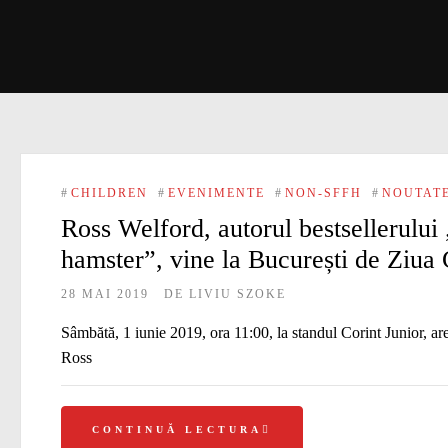
#
CHILDREN
#
EVENIMENTE
#
NON-SFFH
#
NOUTAT
Ross Welford, autorul bestsellerului
hamster”, vine la București de Ziua 
28 MAI 2019
DE
LIVIU SZOKE
Sâmbătă, 1 iunie 2019, ora 11:00, la standul Corint Junior, ar
Ross
CONTINUĂ LECTURA