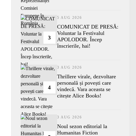
5 AUG 2026
COMUNICAT DE PRESĂ:
Voluntar la Festivalul
3
APOLODOR. Încep
înscrierile, hai!
3 AUG 2026
Thrillere virale, dezvoltare
personală și povești care
4
vindecă. Vara aceasta se
citește Alice Books!
3 AUG 2026
​Noul sezon editorial la
Humanitas Fiction