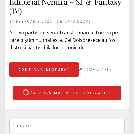
Editorial Nemira – SF & Fantasy
(IV)
21 FEBRUARIE 2020
DE
LIVIU SZOKE
A treia parte din seria Transformarea. Lumea pe
care o știm nu mai este. Cei Doisprezece au fost
distruși, iar teribila lor domnie de
COMENTARIU
CONTINUĂ LECTURA
ÎNCARCĂ MAI MULTE ARTICOLE
Caută
după: