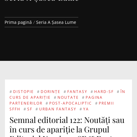
Prima pagină
Seria A Șasea Lume
#
DISTOPIE
#
DORINȚE
#
FANTASY
#
HARD-SF
#
ÎN
CURS DE APARIȚIE
#
NOUTATE
#
PAGINA
PARTENERILOR
#
POST-APOCALIPTIC
#
PREMII
SFFH
#
SF
#
URBAN FANTASY
#
YA
Semnal editorial 122: Noutăți sau
în curs de apariție la Grupul