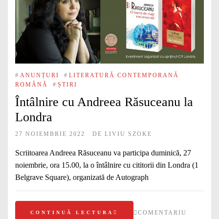
#
ANUNȚURI
#
LITERATURĂ CONTEMPORANĂ
ROMÂNĂ
#
ȘTIRI
Întâlnire cu Andreea Răsuceanu la
Londra
27 NOIEMBRIE 2022
DE
LIVIU SZOKE
Scriitoarea Andreea Răsuceanu va participa duminică, 27
noiembrie, ora 15.00, la o întâlnire cu cititorii din Londra (1
Belgrave Square), organizată de Autograph
COMENTARIU
CONTINUĂ LECTURA