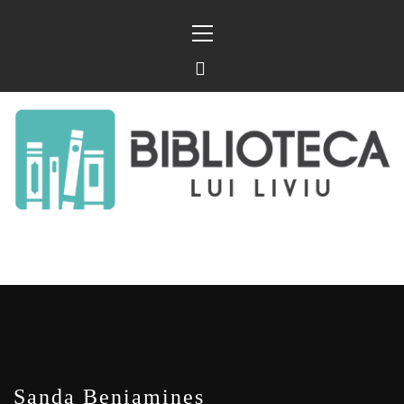
Sari
Meniu
la
principal
conținut
BIBLIOTECA LUI
FOSTUL BLOG FANSF
LIVIU
Sanda Beniamines