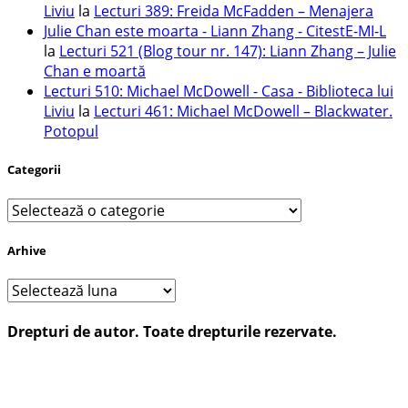
Liviu
la
Lecturi 389: Freida McFadden – Menajera
Julie Chan este moarta - Liann Zhang - CitestE-MI-L
la
Lecturi 521 (Blog tour nr. 147): Liann Zhang – Julie
Chan e moartă
Lecturi 510: Michael McDowell - Casa - Biblioteca lui
Liviu
la
Lecturi 461: Michael McDowell – Blackwater.
Potopul
Categorii
Categorii
Arhive
Arhive
Drepturi de autor. Toate drepturile rezervate.