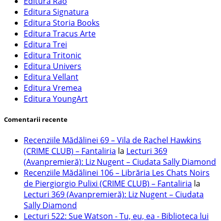
Editura Rao
Editura Signatura
Editura Storia Books
Editura Tracus Arte
Editura Trei
Editura Tritonic
Editura Univers
Editura Vellant
Editura Vremea
Editura YoungArt
Comentarii recente
Recenziile Mădălinei 69 – Vila de Rachel Hawkins
(CRIME CLUB) – Fantaliria
la
Lecturi 369
(Avanpremieră): Liz Nugent – Ciudata Sally Diamond
Recenziile Mădălinei 106 – Librăria Les Chats Noirs
de Piergiorgio Pulixi (CRIME CLUB) – Fantaliria
la
Lecturi 369 (Avanpremieră): Liz Nugent – Ciudata
Sally Diamond
Lecturi 522: Sue Watson - Tu, eu, ea - Biblioteca lui