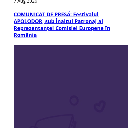
7 Aug 2026
COMUNICAT DE PRESĂ: Festivalul
APOLODOR, sub Înaltul Patronaj al
Reprezentanței Comisiei Europene în
România