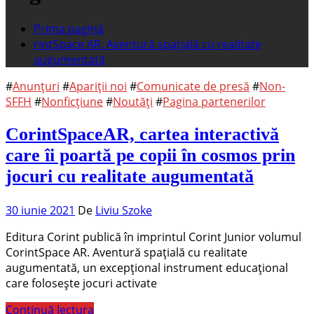
Prima pagină
rintSpace AR. Aventură spațială cu realitate
augumentată
#
Anunțuri
#
Apariții noi
#
Comunicate de presă
#
Non-
SFFH
#
Nonficțiune
#
Noutăți
#
Pagina partenerilor
CorintSpaceAR, cartea interactivă
care îi poartă pe copii în cosmos prin
jocuri cu realitate augumentată
30 iunie 2021
De
Liviu Szoke
Editura Corint publică în imprintul Corint Junior volumul
CorintSpace AR. Aventură spațială cu realitate
augumentată, un excepțional instrument educațional
care folosește jocuri activate
Continuă lectura