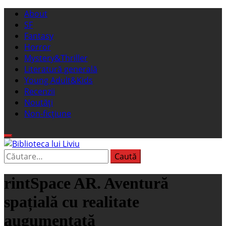
Sari
Meniu
About
la
principal
SF
conținut
Fantasy
Horror
Mystery&Thriller
Literatură generală
Young Adult&Kids
Recenzii
Noutăți
Non-ficțiune
Caută
Biblioteca lui Liviu
Fostul blog FanSF
după:
rintSpace AR. Aventură
spațială cu realitate
augumentată