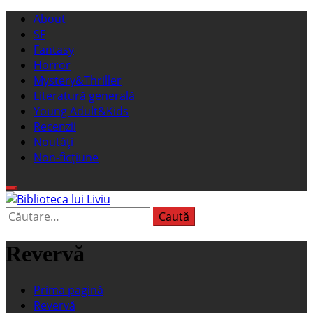
Sari
Meniu
About
la
principal
SF
conținut
Fantasy
Horror
Mystery&Thriller
Literatură generală
Young Adult&Kids
Recenzii
Noutăți
Non-ficțiune
Caută
Biblioteca lui Liviu
Fostul blog FanSF
după:
Revervă
Prima pagină
Revervă