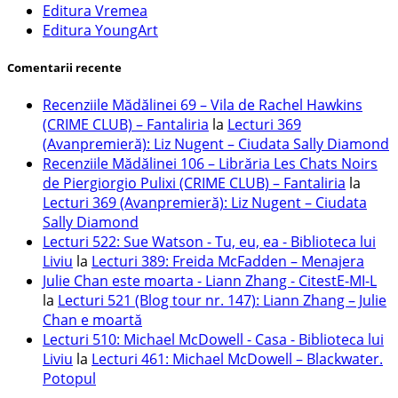
Editura Vremea
Editura YoungArt
Comentarii recente
Recenziile Mădălinei 69 – Vila de Rachel Hawkins
(CRIME CLUB) – Fantaliria
la
Lecturi 369
(Avanpremieră): Liz Nugent – Ciudata Sally Diamond
Recenziile Mădălinei 106 – Librăria Les Chats Noirs
de Piergiorgio Pulixi (CRIME CLUB) – Fantaliria
la
Lecturi 369 (Avanpremieră): Liz Nugent – Ciudata
Sally Diamond
Lecturi 522: Sue Watson - Tu, eu, ea - Biblioteca lui
Liviu
la
Lecturi 389: Freida McFadden – Menajera
Julie Chan este moarta - Liann Zhang - CitestE-MI-L
la
Lecturi 521 (Blog tour nr. 147): Liann Zhang – Julie
Chan e moartă
Lecturi 510: Michael McDowell - Casa - Biblioteca lui
Liviu
la
Lecturi 461: Michael McDowell – Blackwater.
Potopul