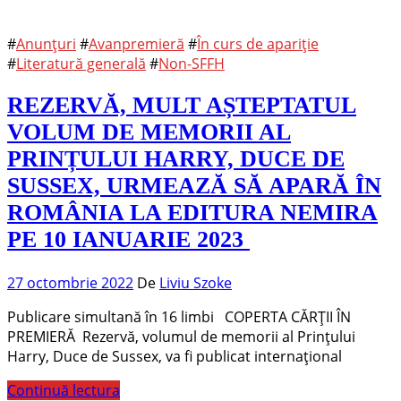
#
Anunțuri
#
Avanpremieră
#
În curs de apariție
#
Literatură generală
#
Non-SFFH
REZERVĂ, MULT AȘTEPTATUL
VOLUM DE MEMORII AL
PRINȚULUI HARRY, DUCE DE
SUSSEX, URMEAZĂ SĂ APARĂ ÎN
ROMÂNIA LA EDITURA NEMIRA
PE 10 IANUARIE 2023
27 octombrie 2022
De
Liviu Szoke
Publicare simultană în 16 limbi COPERTA CĂRȚII ÎN
PREMIERĂ Rezervă, volumul de memorii al Prințului
Harry, Duce de Sussex, va fi publicat internațional
Continuă lectura