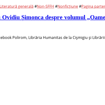
Literatură generală
#
Non-SFFH
#
Nonficțiune
#
Pagina parten
cu Ovidiu Șimonca despre volumul „Oamen
cebook Polirom, Librăria Humanitas de la Cișmigiu și Librării