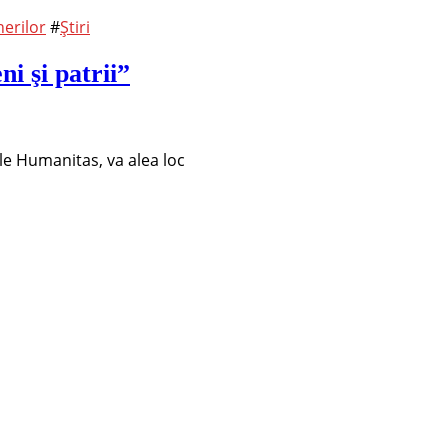
erilor
#
Știri
i şi patrii”
le Humanitas, va alea loc