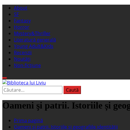
Sari
Meniu
About
la
principal
SF
conținut
Fantasy
Horror
Mystery&Thriller
Literatură generală
Young Adult&Kids
Recenzii
Noutăți
Non-ficțiune
Caută
Biblioteca lui Liviu
Fostul blog FanSF
după:
Oameni şi patrii. Istoriile și geog
Prima pagină
Oameni şi patrii. Istoriile și geografiile identității