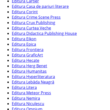
Editura Cartier
Editura Casa de pariuri literare
Editura Corint
Editura Crime Scene Press
Editura Crux Publishing
Editura Curtea Veche
Editura Didactica Publishing House
Editura Eikon
Editura Epica
Editura Frontiera
Editura GraficArt
Editura Hecate
Editura Herg Benet
Editura Humanitas
Editura Hyperliteratura
Editura Lebăda Neagră
Editura Litera
Editura Meteor Press
Editura Nemira
Editura Niculescu
Editura Omnium