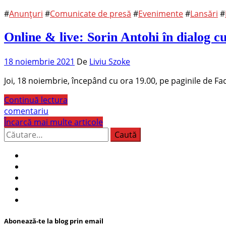
#
Anunțuri
#
Comunicate de presă
#
Evenimente
#
Lansări
#
Online & live: Sorin Antohi în dialog 
18 noiembrie 2021
De
Liviu Szoke
Joi, 18 noiembrie, începând cu ora 19.00, pe paginile de Fa
Continuă lectura
comentariu
Încarcă mai multe articole
Caută
după:
Abonează-te la blog prin email