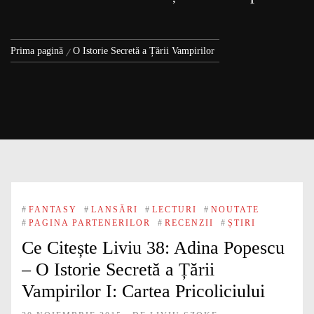
Prima pagină
O Istorie Secretă a Țării Vampirilor
#
FANTASY
#
LANSĂRI
#
LECTURI
#
NOUTATE
#
PAGINA PARTENERILOR
#
RECENZII
#
ȘTIRI
Ce Citește Liviu 38: Adina Popescu
– O Istorie Secretă a Țării
Vampirilor I: Cartea Pricoliciului