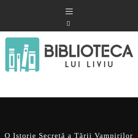
Sari
Meniu
la
principal
conținut
BIBLIOTECA LUI
FOSTUL BLOG FANSF
LIVIU
O Istorie Secretă a Țării Vampirilor