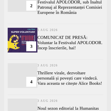
Festivalul APOLODOR, sub Înaltul
2
Patronaj al Reprezentanței Comisiei
Europene în România
5 AUG 2026
COMUNICAT DE PRESĂ:
Voluntar la Festivalul APOLODOR.
3
Încep înscrierile, hai!
3 AUG 2026
Thrillere virale, dezvoltare
personală și povești care vindecă.
4
Vara aceasta se citește Alice Books!
3 AUG 2026
​Noul sezon editorial la Humanitas