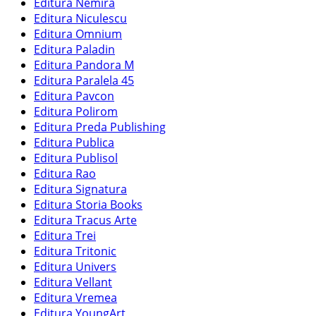
Editura Nemira
Editura Niculescu
Editura Omnium
Editura Paladin
Editura Pandora M
Editura Paralela 45
Editura Pavcon
Editura Polirom
Editura Preda Publishing
Editura Publica
Editura Publisol
Editura Rao
Editura Signatura
Editura Storia Books
Editura Tracus Arte
Editura Trei
Editura Tritonic
Editura Univers
Editura Vellant
Editura Vremea
Editura YoungArt