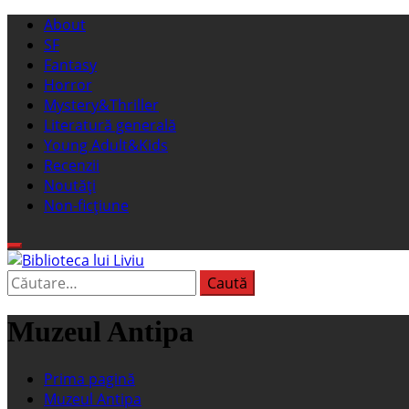
Sari
Meniu
About
la
principal
SF
conținut
Fantasy
Horror
Mystery&Thriller
Literatură generală
Young Adult&Kids
Recenzii
Noutăți
Non-ficțiune
Caută
Biblioteca lui Liviu
Fostul blog FanSF
după:
Muzeul Antipa
Prima pagină
Muzeul Antipa