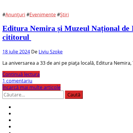
#
Anunțuri
#
Evenimente
#
Știri
Editura Nemira și Muzeul Național de I
cititorul
18 iulie 2024
De
Liviu Szoke
La aniversarea a 33 de ani pe piața locală, Editura Nemira,
Continuă lectura
1 comentariu
Încarcă mai multe articole
Caută
după: