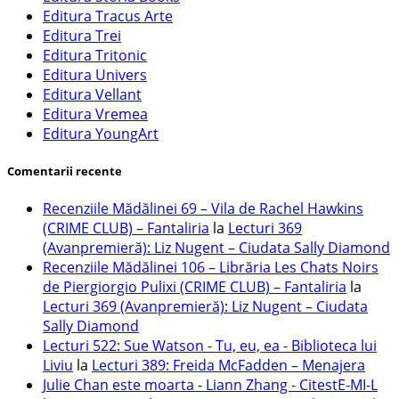
Editura Tracus Arte
Editura Trei
Editura Tritonic
Editura Univers
Editura Vellant
Editura Vremea
Editura YoungArt
Comentarii recente
Recenziile Mădălinei 69 – Vila de Rachel Hawkins
(CRIME CLUB) – Fantaliria
la
Lecturi 369
(Avanpremieră): Liz Nugent – Ciudata Sally Diamond
Recenziile Mădălinei 106 – Librăria Les Chats Noirs
de Piergiorgio Pulixi (CRIME CLUB) – Fantaliria
la
Lecturi 369 (Avanpremieră): Liz Nugent – Ciudata
Sally Diamond
Lecturi 522: Sue Watson - Tu, eu, ea - Biblioteca lui
Liviu
la
Lecturi 389: Freida McFadden – Menajera
Julie Chan este moarta - Liann Zhang - CitestE-MI-L