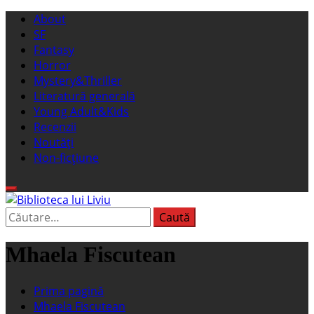
Sari
Meniu
About
la
principal
SF
conținut
Fantasy
Horror
Mystery&Thriller
Literatură generală
Young Adult&Kids
Recenzii
Noutăți
Non-ficțiune
Caută
Biblioteca lui Liviu
Fostul blog FanSF
după:
Mhaela Fiscutean
Prima pagină
Mhaela Fiscutean