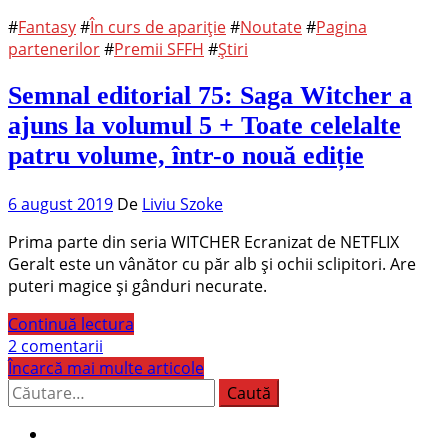
#
Fantasy
#
În curs de apariție
#
Noutate
#
Pagina
partenerilor
#
Premii SFFH
#
Știri
Semnal editorial 75: Saga Witcher a
ajuns la volumul 5 + Toate celelalte
patru volume, într-o nouă ediție
6 august 2019
De
Liviu Szoke
Prima parte din seria WITCHER Ecranizat de NETFLIX
Geralt este un vânător cu păr alb și ochii sclipitori. Are
puteri magice și gânduri necurate.
Continuă lectura
2 comentarii
Încarcă mai multe articole
Caută
după: