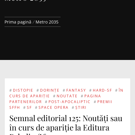
Prima pagină
Metro 2035
#
DISTOPIE
#
DORINȚE
#
FANTASY
#
HARD-SF
#
ÎN
CURS DE APARIȚIE
#
NOUTATE
#
PAGINA
PARTENERILOR
#
POST-APOCALIPTIC
#
PREMII
SFFH
#
SF
#
SPACE OPERA
#
ȘTIRI
Semnal editorial 125: Noutăți sau
în curs de apariție la Editura