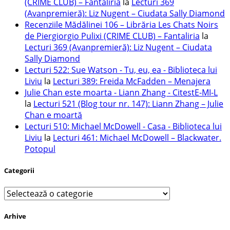
(CRIME CLUB) – Fantaliria
la
Lecturi 369
(Avanpremieră): Liz Nugent – Ciudata Sally Diamond
Recenziile Mădălinei 106 – Librăria Les Chats Noirs
de Piergiorgio Pulixi (CRIME CLUB) – Fantaliria
la
Lecturi 369 (Avanpremieră): Liz Nugent – Ciudata
Sally Diamond
Lecturi 522: Sue Watson - Tu, eu, ea - Biblioteca lui
Liviu
la
Lecturi 389: Freida McFadden – Menajera
Julie Chan este moarta - Liann Zhang - CitestE-MI-L
la
Lecturi 521 (Blog tour nr. 147): Liann Zhang – Julie
Chan e moartă
Lecturi 510: Michael McDowell - Casa - Biblioteca lui
Liviu
la
Lecturi 461: Michael McDowell – Blackwater.
Potopul
Categorii
Categorii
Arhive