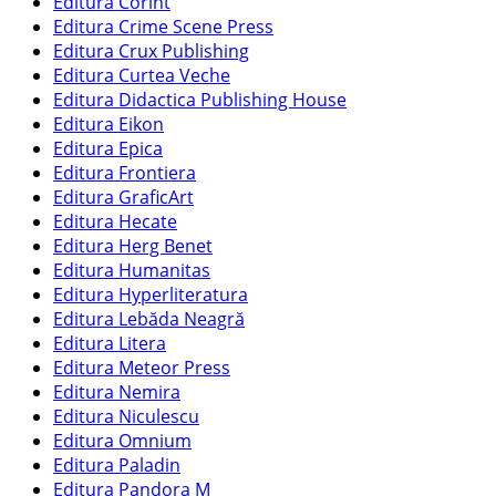
Editura Corint
Editura Crime Scene Press
Editura Crux Publishing
Editura Curtea Veche
Editura Didactica Publishing House
Editura Eikon
Editura Epica
Editura Frontiera
Editura GraficArt
Editura Hecate
Editura Herg Benet
Editura Humanitas
Editura Hyperliteratura
Editura Lebăda Neagră
Editura Litera
Editura Meteor Press
Editura Nemira
Editura Niculescu
Editura Omnium
Editura Paladin
Editura Pandora M