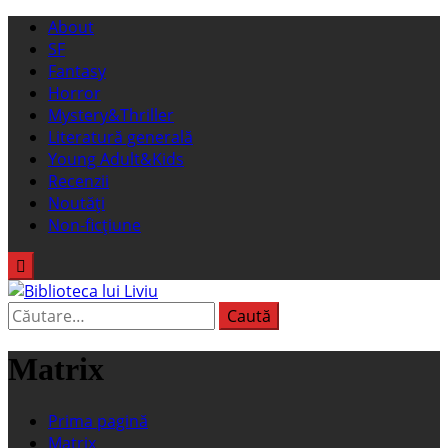
Sari
Meniu
About
la
principal
SF
conținut
Fantasy
Horror
Mystery&Thriller
Literatură generală
Young Adult&Kids
Recenzii
Noutăți
Non-ficțiune
Caută
Biblioteca lui Liviu
Fostul blog FanSF
după:
Matrix
Prima pagină
Matrix