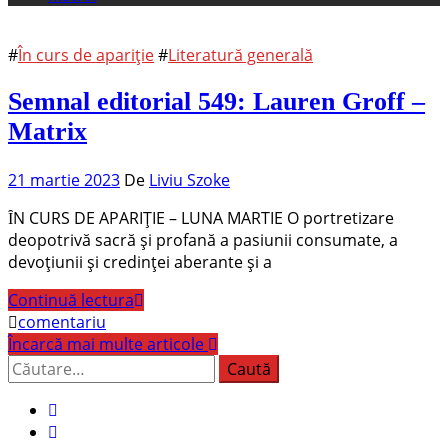
#
În curs de apariție
#
Literatură generală
Semnal editorial 549: Lauren Groff –
Matrix
21 martie 2023
De
Liviu Szoke
ȊN CURS DE APARIȚIE – LUNA MARTIE O portretizare
deopotrivă sacră și profană a pasiunii consumate, a
devoțiunii și credinței aberante și a
Continuă lectura
comentariu
Încarcă mai multe articole
Caută
după: