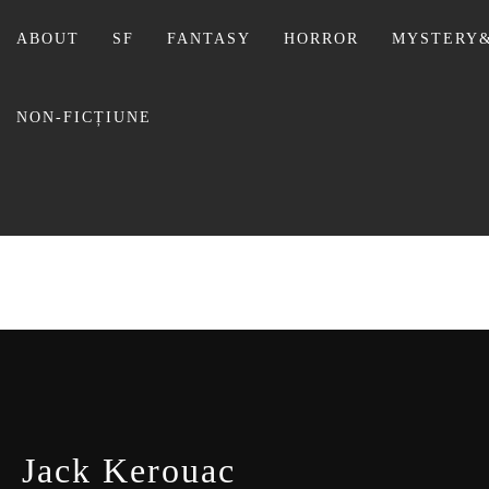
Sari
la
ABOUT
SF
FANTASY
HORROR
MYSTERY&
conținut
NON-FICȚIUNE
BIBLI
Jack Kerouac