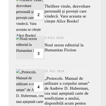
Thrillere virale, dezvoltare
personală și povești care
2
vindecă. Vara aceasta se
citește Alice Books!
3 AUG 2026
​Noul sezon editorial la
Humanitas Fiction
3
31 JUL 2026
„Protocols. Manual de
utilizare a corpului uman”
4
de Andrew D. Huberman,
cea mai așteptată carte de
nonficțiune a anului,
disponibilă acum pentru