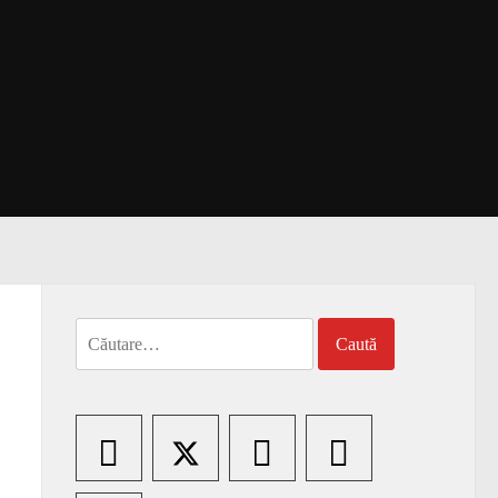
Caută
după: