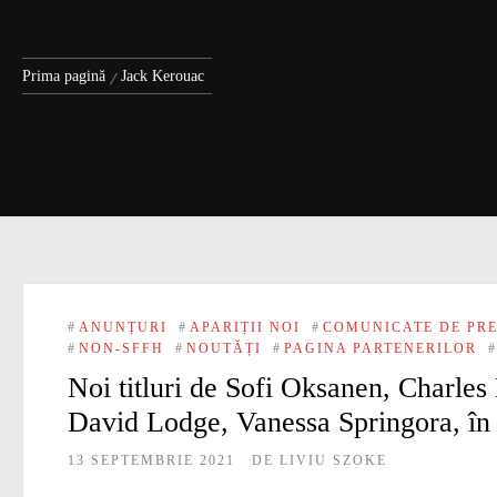
Prima pagină
Jack Kerouac
#
ANUNȚURI
#
APARIȚII NOI
#
COMUNICATE DE PR
#
NON-SFFH
#
NOUTĂȚI
#
PAGINA PARTENERILOR
#
Noi titluri de Sofi Oksanen, Charle
David Lodge, Vanessa Springora, în 
13 SEPTEMBRIE 2021
DE
LIVIU SZOKE