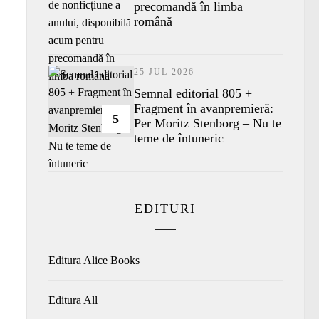
precomandă în limba
română
25 JUL 2026
Semnal editorial 805 +
Fragment în avanpremieră:
5
Per Moritz Stenborg – Nu te
teme de întuneric
EDITURI
Editura Alice Books
Editura All