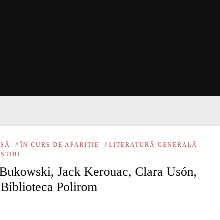
ESĂ
#
ÎN CURS DE APARIȚIE
#
LITERATURĂ GENERALĂ
ȘTIRI
s Bukowski, Jack Kerouac, Clara Usón,
Biblioteca Polirom