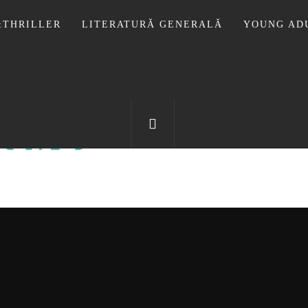
THRILLER
LITERATURĂ GENERALĂ
YOUNG AD
OTECA LUI
FOSTUL BLOG FANSF