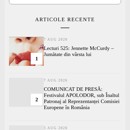
ARTICOLE RECENTE
7 AUG 2026
Lecturi 525: Jennette McCurdy –
Jumătate din vârsta lui
1
7 AUG 2026
COMUNICAT DE PRESĂ:
Festivalul APOLODOR, sub Înaltul
2
Patronaj al Reprezentanței Comisiei
Europene în România
5 AUG 2026