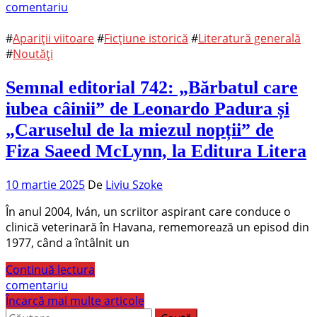
comentariu
#
Apariții viitoare
#
Ficțiune istorică
#
Literatură generală
#
Noutăți
Semnal editorial 742: „Bărbatul care
iubea câinii” de Leonardo Padura și
„Caruselul de la miezul nopții” de
Fiza Saeed McLynn, la Editura Litera
10 martie 2025
De
Liviu Szoke
În anul 2004, Iván, un scriitor aspirant care conduce o
clinică veterinară în Havana, rememorează un episod din
1977, când a întâlnit un
Continuă lectura
comentariu
Încarcă mai multe articole
Caută