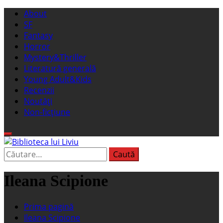
Sari
Meniu
About
la
principal
SF
conținut
Fantasy
Horror
Mystery&Thriller
Literatură generală
Young Adult&Kids
Recenzii
Noutăți
Non-ficțiune
Caută
Biblioteca lui Liviu
Fostul blog FanSF
după:
Ileana Scipione
Prima pagină
Ileana Scipione