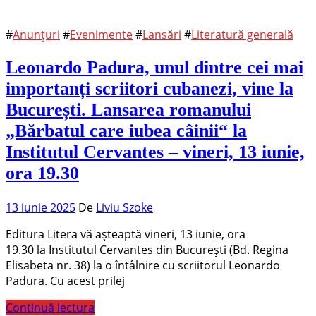
#
Anunțuri
#
Evenimente
#
Lansări
#
Literatură generală
Leonardo Padura, unul dintre cei mai
importanți scriitori cubanezi, vine la
București. Lansarea romanului
„Bărbatul care iubea câinii“ la
Institutul Cervantes – vineri, 13 iunie,
ora 19.30
13 iunie 2025
De
Liviu Szoke
Editura Litera vă așteaptă vineri, 13 iunie, ora
19.30 la Institutul Cervantes din București (Bd. Regina
Elisabeta nr. 38) la o întâlnire cu scriitorul Leonardo
Padura. Cu acest prilej
Continuă lectura