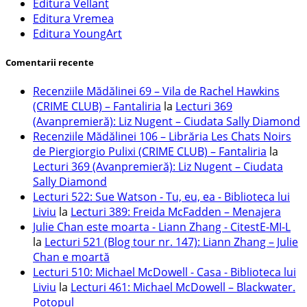
Editura Vellant
Editura Vremea
Editura YoungArt
Comentarii recente
Recenziile Mădălinei 69 – Vila de Rachel Hawkins
(CRIME CLUB) – Fantaliria
la
Lecturi 369
(Avanpremieră): Liz Nugent – Ciudata Sally Diamond
Recenziile Mădălinei 106 – Librăria Les Chats Noirs
de Piergiorgio Pulixi (CRIME CLUB) – Fantaliria
la
Lecturi 369 (Avanpremieră): Liz Nugent – Ciudata
Sally Diamond
Lecturi 522: Sue Watson - Tu, eu, ea - Biblioteca lui
Liviu
la
Lecturi 389: Freida McFadden – Menajera
Julie Chan este moarta - Liann Zhang - CitestE-MI-L
la
Lecturi 521 (Blog tour nr. 147): Liann Zhang – Julie
Chan e moartă
Lecturi 510: Michael McDowell - Casa - Biblioteca lui
Liviu
la
Lecturi 461: Michael McDowell – Blackwater.
Potopul