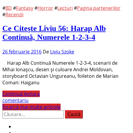
#
BD
#
Fantasy
#
Horror
#
Lecturi
#
Pagina partenerilor
#
Recenzii
Ce Citește Liviu 56: Harap Alb
Continuă, Numerele 1-2-3-4
26 februarie 2016
De
Liviu Szoke
Harap Alb Continuă Numerele 1-2-3-4, scenarii de
Mihai Ionașcu, desen și culoare Andrei Moldovan,
storyboard Octavian Ungureanu, foileton de Marian
Coman: Haiganu
Continuă lectura
comentariu
Încarcă mai multe articole
Caută
după: