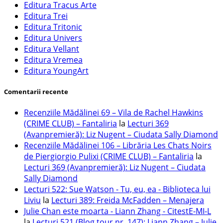
Editura Tracus Arte
Editura Trei
Editura Tritonic
Editura Univers
Editura Vellant
Editura Vremea
Editura YoungArt
Comentarii recente
Recenziile Mădălinei 69 – Vila de Rachel Hawkins
(CRIME CLUB) – Fantaliria
la
Lecturi 369
(Avanpremieră): Liz Nugent – Ciudata Sally Diamond
Recenziile Mădălinei 106 – Librăria Les Chats Noirs
de Piergiorgio Pulixi (CRIME CLUB) – Fantaliria
la
Lecturi 369 (Avanpremieră): Liz Nugent – Ciudata
Sally Diamond
Lecturi 522: Sue Watson - Tu, eu, ea - Biblioteca lui
Liviu
la
Lecturi 389: Freida McFadden – Menajera
Julie Chan este moarta - Liann Zhang - CitestE-MI-L
la
Lecturi 521 (Blog tour nr. 147): Liann Zhang – Julie