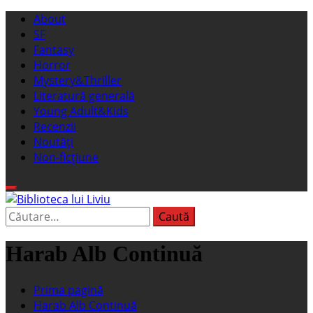
Sari
Meniu
About
la
principal
SF
conținut
Fantasy
Horror
Mystery&Thriller
Literatură generală
Young Adult&Kids
Recenzii
Noutăți
Non-ficțiune
Caută
Biblioteca lui Liviu
Fostul blog FanSF
după:
Harab Alb Continuă
Prima pagină
Harab Alb Continuă