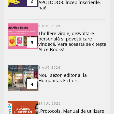
2
APOLODOR. Încep înscrierile,
hai!
3 AUG 2026
Thrillere virale, dezvoltare
personală și povești care
3
vindecă. Vara aceasta se citește
Alice Books!
3 AUG 2026
​Noul sezon editorial la
Humanitas Fiction
4
31 JUL 2026
„Protocols. Manual de utilizare