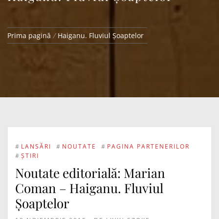
Prima pagină
Haiganu. Fluviul Șoaptelor
#
LANSĂRI
#
NOUTATE
#
PAGINA PARTENERILOR
#
ȘTIRI
Noutate editorială: Marian
Coman – Haiganu. Fluviul
Șoaptelor