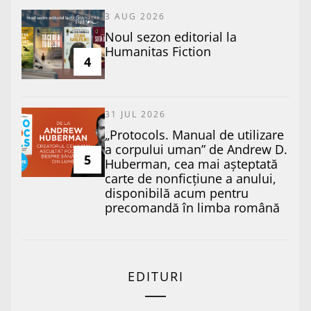
3 AUG 2026
​Noul sezon editorial la
Humanitas Fiction
4
31 JUL 2026
„Protocols. Manual de utilizare
a corpului uman” de Andrew D.
5
Huberman, cea mai așteptată
carte de nonficțiune a anului,
disponibilă acum pentru
precomandă în limba română
EDITURI