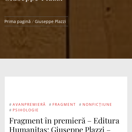
Prima pagină
Giuseppe Plazzi
#
AVANPREMIERĂ
#
FRAGMENT
#
NONFICȚIUNE
#
PSIHOLOGIE
Fragment în premieră – Editura
Humanitas: Giuseppe Plazzi –