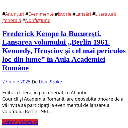
#
Anunțuri
#
Evenimente
#
Istorie
#
Lansări
#
Literatură
generală
#
Nonficțiune
Frederick Kempe la București.
Lansarea volumului „Berlin 1961.
Kennedy, Hrușciov și cel mai periculos
loc din lume” în Aula Academiei
Române
27 iunie 2025
De
Liviu Szoke
Editura Litera, în parteneriat cu Atlantic
Council și Academia Română, are deosebita onoare de a
vă invita să participați la evenimentul de lansare al
volumului Berlin 1961.
Continuă lectura