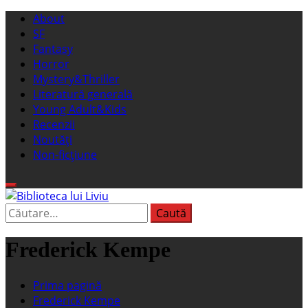
Sari
Meniu
About
la
principal
SF
conținut
Fantasy
Horror
Mystery&Thriller
Literatură generală
Young Adult&Kids
Recenzii
Noutăți
Non-ficțiune
Caută
Biblioteca lui Liviu
Fostul blog FanSF
după:
Frederick Kempe
Prima pagină
Frederick Kempe