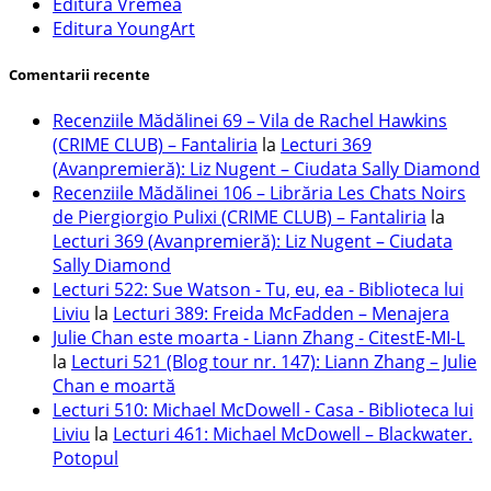
Editura Vremea
Editura YoungArt
Comentarii recente
Recenziile Mădălinei 69 – Vila de Rachel Hawkins
(CRIME CLUB) – Fantaliria
la
Lecturi 369
(Avanpremieră): Liz Nugent – Ciudata Sally Diamond
Recenziile Mădălinei 106 – Librăria Les Chats Noirs
de Piergiorgio Pulixi (CRIME CLUB) – Fantaliria
la
Lecturi 369 (Avanpremieră): Liz Nugent – Ciudata
Sally Diamond
Lecturi 522: Sue Watson - Tu, eu, ea - Biblioteca lui
Liviu
la
Lecturi 389: Freida McFadden – Menajera
Julie Chan este moarta - Liann Zhang - CitestE-MI-L
la
Lecturi 521 (Blog tour nr. 147): Liann Zhang – Julie
Chan e moartă
Lecturi 510: Michael McDowell - Casa - Biblioteca lui
Liviu
la
Lecturi 461: Michael McDowell – Blackwater.
Potopul